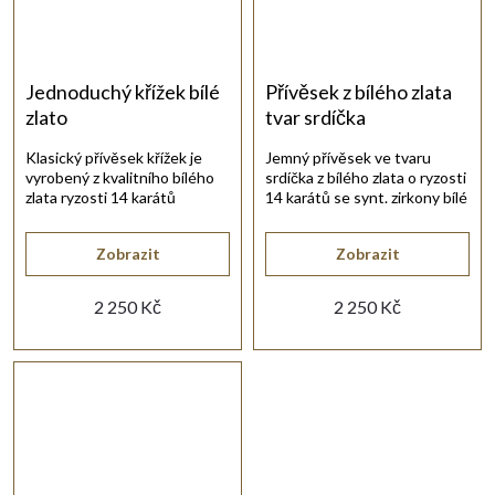
Jednoduchý křížek bílé
Přívěsek z bílého zlata
zlato
tvar srdíčka
Klasický přívěsek křížek je
Jemný přívěsek ve tvaru
vyrobený z kvalitního bílého
srdíčka z bílého zlata o ryzosti
zlata ryzosti 14 karátů
14 karátů se synt. zirkony bílé
585/1000 ve vysokém lesku.
barvy.
Zobrazit
Zobrazit
2 250 Kč
2 250 Kč