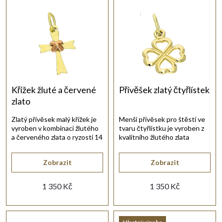
Nejdražší
z
i
Nejprodávanější
e
s
Abecedně
n
p
í
r
Křížek žluté a červené
Přívěšek zlatý čtyřlístek
zlato
p
o
Zlatý přívěsek malý křížek je
Menší přívěsek pro štěstí ve
vyroben v kombinaci žlutého
tvaru čtyřlístku je vyroben z
r
d
a červeného zlata o ryzosti 14
kvalitního žlutého zlata
karátů 585/1000.
585/1000.
o
u
Zobrazit
Zobrazit
d
1 350 Kč
1 350 Kč
k
u
t