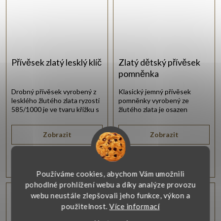
Přívěsek zlatý lesklý klíč
Zlatý dětský přívěsek
pomněnka
Drobný přívěsek vyrobený z
Klasický jemný přívěsek
lesklého žlutého zlata ryzosti
pomněnky vyrobený ze
585/1000 je ve tvaru křížku s
žlutého zlata je osazen
bílými zirkony.
modrými tyrkysy.
Zobrazit
Zobrazit
1 800 Kč
1 800 Kč
Používáme cookies, abychom Vám umožnili
pohodlné prohlížení webu a díky analýze provozu
Vlastní výroba
Vlastní výroba
webu neustále zlepšovali jeho funkce, výkon a
použitelnost.
Více informací