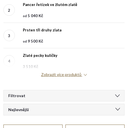
Pancer řetízek ve žlutém zlatě
5 040 Kč
od
Prsten tři druhy zlata
9 500 Kč
od
Zlaté pecky kuličky
3 510 Kč
Zobrazit více produktů
V
Filtrovat
Ř
ý
Nejlevnější
a
Doporučujeme
p