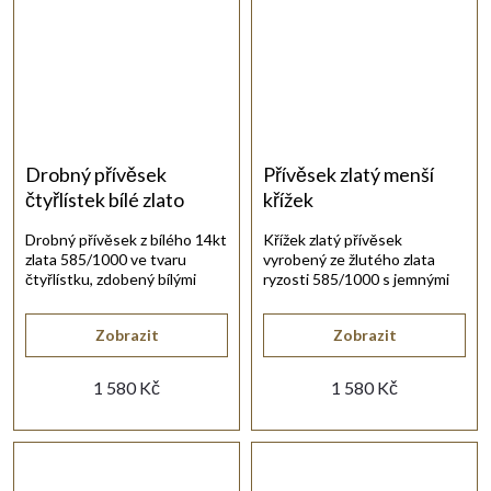
Drobný přívěsek
Přívěsek zlatý menší
čtyřlístek bílé zlato
křížek
zirkony
Drobný přívěsek z bílého 14kt
Křížek zlatý přívěsek
zlata 585/1000 ve tvaru
vyrobený ze žlutého zlata
čtyřlístku, zdobený bílými
ryzosti 585/1000 s jemnými
kulatými syntetickými zirkony.
liniemi je v lesklém provedení.
Zobrazit
Zobrazit
1 580 Kč
1 580 Kč