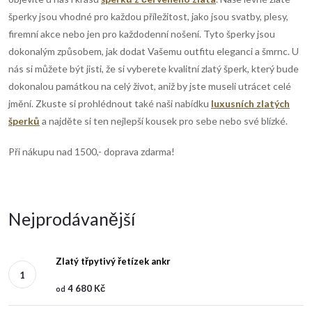
šperky jsou vhodné pro každou příležitost, jako jsou svatby, plesy,
firemní akce nebo jen pro každodenní nošení. Tyto šperky jsou
dokonalým způsobem, jak dodat Vašemu outfitu eleganci a šmrnc.
U
nás si můžete být jisti, že si vyberete kvalitní zlatý šperk, který bude
dokonalou památkou na celý život, aniž by jste museli utrácet celé
jmění.
Zkuste si prohlédnout také naši nabídku
luxusních zlatých
šperků
a najděte si ten nejlepší kousek pro sebe nebo své blízké.
Při nákupu nad 1500,- doprava zdarma!
Nejprodávanější
Zlatý třpytivý řetízek ankr
4 680 Kč
od