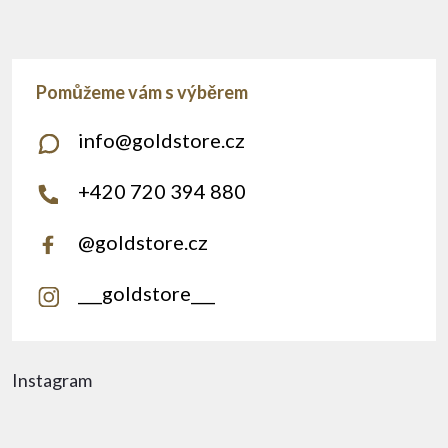
info
@
goldstore.cz
+420 720 394 880
@goldstore.cz
___goldstore___
Instagram