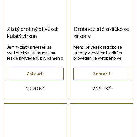
Zlatý drobný přívěsek
Drobné zlaté srdíčko se
kulatý zirkon
zirkony
Jemný zlatý přívěsek se
Menší přívěsek srdíčko se
syntetickým zirkonem má
zirkony v lesklém hladkém
lesklé provedení, bílý kámen o
provedení je vyrobeno ve
průměru 3,00 mm a drobný
žlutém zlatě 14-kt.
rozměr.
Zobrazit
Zobrazit
2 070 Kč
2 250 Kč