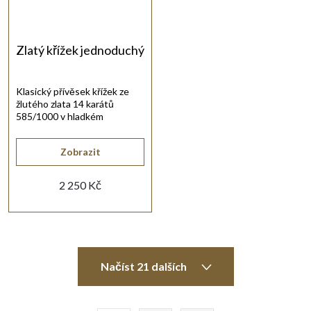
Zlatý křížek jednoduchý
Klasický přívěsek křížek ze
žlutého zlata 14 karátů
585/1000 v hladkém
provedení a lesku.
Zobrazit
2 250 Kč
O
Načíst 21 dalších
v