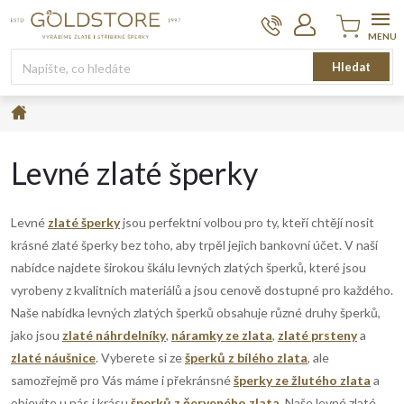
Přejít
na
obsah
Nákupní
Hledat
košík
Domů
Levné zlaté šperky
Levné
zlaté šperky
jsou perfektní volbou pro ty, kteří chtějí nosit
krásné zlaté šperky bez toho, aby trpěl jejich bankovní účet. V naší
nabídce najdete širokou škálu levných zlatých šperků, které jsou
vyrobeny z kvalitních materiálů a jsou cenově dostupné pro každého.
Naše nabídka levných zlatých šperků obsahuje různé druhy šperků,
jako jsou
zlaté náhrdelníky
,
náramky ze zlata
,
zlaté prsteny
a
zlaté náušnice
. Vyberete si ze
šperků z bílého zlata
, ale
samozřejmě pro Vás máme i překránsné
šperky ze žlutého zlata
a
objevíte u nás i krásu
šperků z červeného zlata
.
Naše levné zlaté