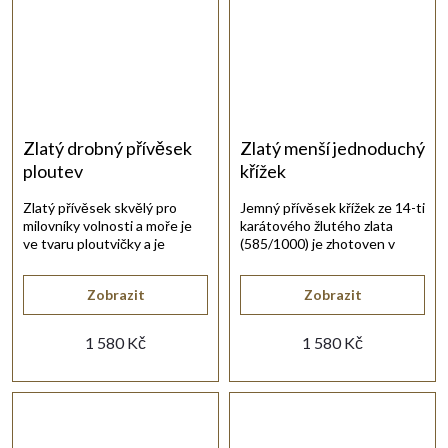
Zlatý drobný přívěsek
Zlatý menší jednoduchý
ploutev
křížek
Zlatý přívěsek skvělý pro
Jemný přívěsek křížek ze 14-ti
milovníky volnosti a moře je
karátového žlutého zlata
ve tvaru ploutvičky a je
(585/1000) je zhotoven v
vyroben ze žlutého zlata 14kt.
lesklém provedení.
Zobrazit
Zobrazit
1 580 Kč
1 580 Kč