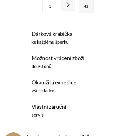
l
S
1
42
t
á
r
d
á
Dárková krabička
n
a
ke každému šperku
k
c
o
Možnost vrácení zboží
í
v
do 90 dnů
á
p
n
Okamžitá expedice
r
í
vše skladem
v
Vlastní záruční
k
servis
y
v