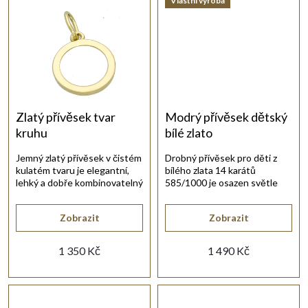
Vlastní výroba
k
ů
t
ů
Zlatý přívěsek tvar
Modrý přívěsek dětský
kruhu
bílé zlato
Jemný zlatý přívěsek v čistém
Drobný přívěsek pro děti z
kulatém tvaru je elegantní,
bílého zlata 14 karátů
lehký a dobře kombinovatelný
585/1000 je osazen světle
s jemným řetízkem.
modrým kulatým
akvamarínem.
Zobrazit
Zobrazit
1 350 Kč
1 490 Kč