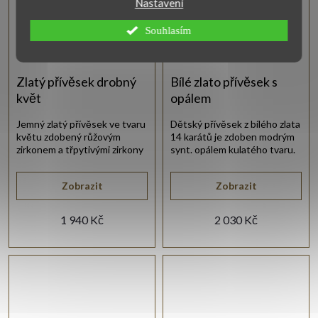
Nastavení
Souhlasím
Zlatý přívěsek drobný
Bílé zlato přívěsek s
květ
opálem
Jemný zlatý přívěsek ve tvaru
Dětský přívěsek z bílého zlata
květu zdobený růžovým
14 karátů je zdoben modrým
zirkonem a třpytivými zirkony
synt. opálem kulatého tvaru.
po obvodu.
Zobrazit
Zobrazit
1 940 Kč
2 030 Kč