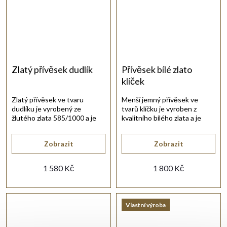
Zlatý přívěsek dudlík
Přívěsek bílé zlato
klíček
Zlatý přívěsek ve tvaru
Menší jemný přívěsek ve
dudlíku je vyrobený ze
tvarů klíčku je vyroben z
žlutého zlata 585/1000 a je
kvalitního bílého zlata a je
vhodný na jemný zlatý řetízek.
osazen drobnými bílými
zirkony.
Zobrazit
Zobrazit
1 580 Kč
1 800 Kč
Vlastní výroba