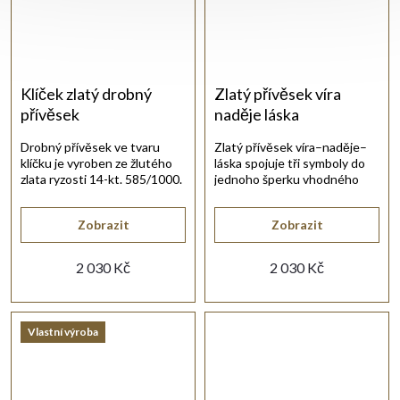
Klíček zlatý drobný
Zlatý přívěsek víra
přívěsek
naděje láska
Drobný přívěsek ve tvaru
Zlatý přívěsek víra–naděje–
klíčku je vyroben ze žlutého
láska spojuje tři symboly do
zlata ryzosti 14-kt. 585/1000.
jednoho šperku vhodného
pro každý den.
Zobrazit
Zobrazit
2 030 Kč
2 030 Kč
Vlastní výroba