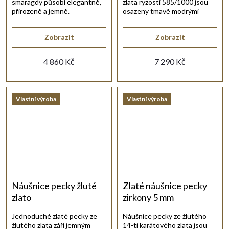
smaragdy působí elegantně,
zlata ryzosti 585/1000 jsou
přirozeně a jemně.
osazeny tmavě modrými
kulatými safíry.
Zobrazit
Zobrazit
4 860 Kč
7 290 Kč
Vlastní výroba
Vlastní výroba
Náušnice pecky žluté
Zlaté náušnice pecky
zlato
zirkony 5 mm
Jednoduché zlaté pecky ze
Náušnice pecky ze žlutého
žlutého zlata září jemným
14-ti karátového zlata jsou