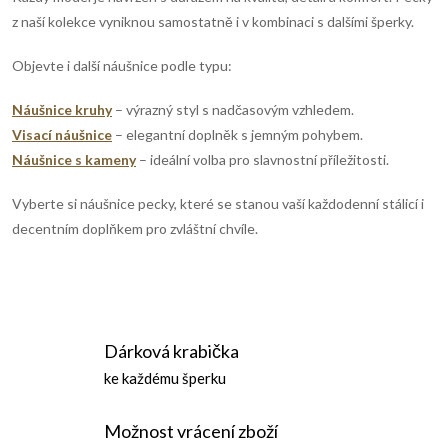
p
n
z naší kolekce vyniknou samostatně i v kombinaci s dalšími šperky.
r
í
Objevte i další náušnice podle typu:
v
Náušnice
kruhy
– výrazný styl s nadčasovým vzhledem.
k
Visací náušnice
– elegantní doplněk s jemným pohybem.
y
Náušnice s kameny
– ideální volba pro slavnostní příležitosti.
v
Vyberte si náušnice pecky, které se stanou vaší každodenní stálicí i
decentním doplňkem pro zvláštní chvíle.
ý
p
i
Dárková krabička
s
ke každému šperku
u
Možnost vrácení zboží