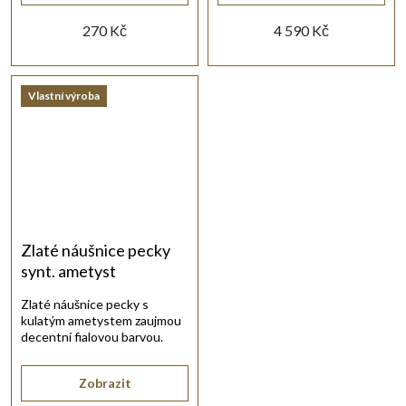
270 Kč
4 590 Kč
Vlastní výroba
Zlaté náušnice pecky
synt. ametyst
Zlaté náušnice pecky s
kulatým ametystem zaujmou
decentní fialovou barvou.
Zobrazit