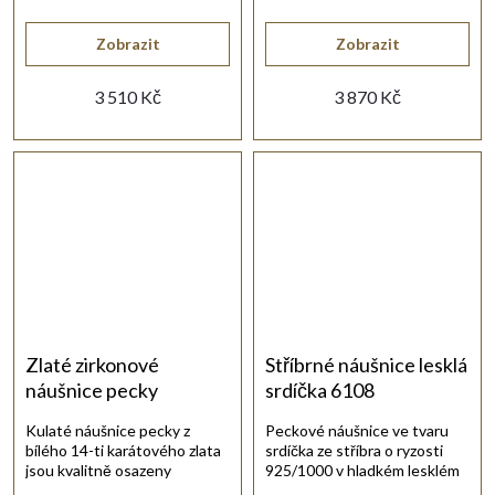
eleganci a luxusní vzhled.
Zobrazit
Zobrazit
3 510 Kč
3 870 Kč
Zlaté zirkonové
Stříbrné náušnice lesklá
náušnice pecky
srdíčka 6108
Kulaté náušnice pecky z
Peckové náušnice ve tvaru
bílého 14-ti karátového zlata
srdíčka ze stříbra o ryzosti
jsou kvalitně osazeny
925/1000 v hladkém lesklém
drobnými bílými zirkony.
provedení.