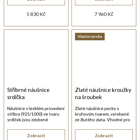
5 830 Kč
7 960 Kč
Vlastní výroba
Stříbrné náušnice
Zlaté náušnice kroužky
srdíčka
na šroubek
Náušnice v lesklém provedení
Zlaté náušnice pecky s
stříbra (925/1000) ve tvaru
kruhovým tvarem, vyrobené
srdíček jsou zdobené
ze žlutého zlata. Vhodné pro
strojovou rytinou.
každodenní nošení.
Zobrazit
Zobrazit