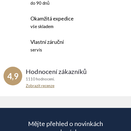
do 90 dnů
Okamžitá expedice
vše skladem
Vlastní záruční
servis
Hodnocení zákazníků
4,9
1110 hodnocení
Zobrazit recenze
Z
á
Mějte přehled o novinkách