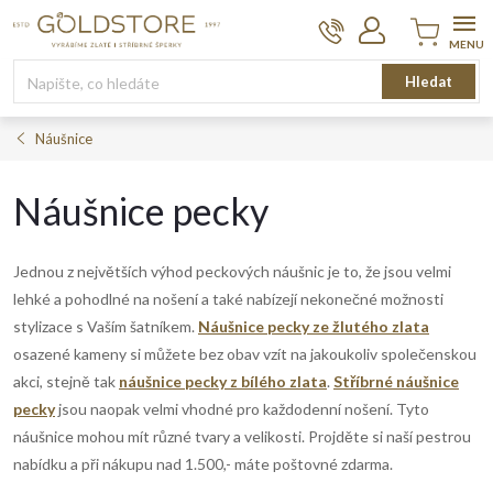
Přejít
na
obsah
Nákupní
Hledat
košík
Náušnice
Náušnice pecky
Jednou z největších výhod peckových náušnic je to, že jsou velmi
lehké a pohodlné na nošení a také nabízejí nekonečné možnosti
stylizace s Vaším šatníkem.
Náušnice pecky ze žlutého zlata
osazené kameny si můžete bez obav vzít na jakoukoliv společenskou
akci, stejně tak
náušnice pecky z bílého zlata
.
Stříbrné náušnice
pecky
jsou naopak velmi vhodné pro každodenní nošení. Tyto
náušnice mohou mít různé tvary a velikosti. Projděte si naší pestrou
nabídku a při nákupu nad 1.500,- máte poštovné zdarma.