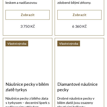
leskem a nadčasovou
zdobené bílými zirkony.
elegancí.
Zobrazit
Zobrazit
3 750 Kč
6 360 Kč
Vlastní výroba
Vlastní výroba
Náušnice pecky v bílém
Diamantové náušnice
zlatě tyrkys
pecky
Náušnice pecky z bílého zlata
Drobné náušnice pecky v
s tyrkysem – decentní šperk s
bílém zlatě jsou osazeny
nadčasovým vzhledem.
třpytivými brilianty.