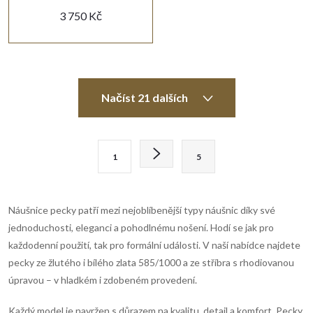
3 750 Kč
O
Načíst 21 dalších
v
l
S
1
5
t
á
r
d
á
Náušnice pecky patří mezi nejoblíbenější typy náušnic díky své
n
a
jednoduchosti, eleganci a pohodlnému nošení. Hodí se jak pro
k
každodenní použití, tak pro formální události. V naší nabídce najdete
c
o
pecky ze žlutého i bílého zlata 585/1000 a ze stříbra s rhodiovanou
í
úpravou – v hladkém i zdobeném provedení.
v
á
Každý model je navržen s důrazem na kvalitu, detail a komfort. Pecky