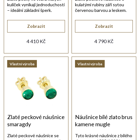
kuliček vynikají jednoduchostí
kulatými rubíny září sytou
r
d
– ideální základní šperk.
červenou barvou a leskem.
o
u
Zobrazit
Zobrazit
d
4 410 Kč
4 790 Kč
k
u
t
Vlastní výroba
Vlastní výroba
k
ů
t
ů
Zlaté peckové náušnice
Náušnice bílé zlato brus
smaragdy
kamene mugle
Zlaté peckové náušnice se
Tyto krásné náušnice z bílého