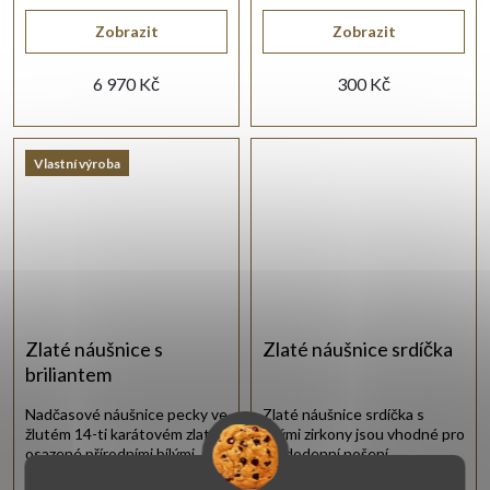
Zobrazit
Zobrazit
6 970 Kč
300 Kč
Vlastní výroba
Zlaté náušnice s
Zlaté náušnice srdíčka
briliantem
Nadčasové náušnice pecky ve
Zlaté náušnice srdíčka s
žlutém 14-ti karátovém zlatě
bílými zirkony jsou vhodné pro
osazené přírodními bílými
každodenní nošení.
brilianty.