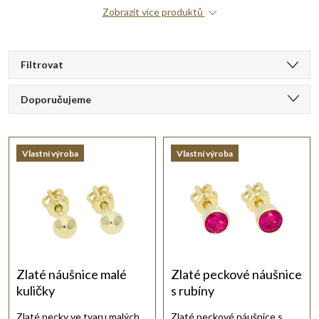
Zobrazit více produktů
V
Filtrovat
Ř
ý
Doporučujeme
a
Nejlevnější
p
Vlastní výroba
Vlastní výroba
Nejdražší
z
i
Nejprodávanější
e
s
Abecedně
n
p
í
r
Zlaté náušnice malé
Zlaté peckové náušnice
kuličky
s rubíny
p
o
Zlaté pecky ve tvaru malých
Zlaté peckové náušnice s