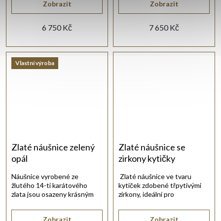
Zobrazit
Zobrazit
6 750 Kč
7 650 Kč
Vlastní výroba
Zlaté náušnice zelený
Zlaté náušnice se
opál
zirkony kytičky
Náušnice vyrobené ze
Zlaté náušnice ve tvaru
žlutého 14-ti karátového
kytiček zdobené třpytivými
zlata jsou osazeny krásným
zirkony, ideální pro
zeleným synt. opálem.
každodenní nošení.
Zobrazit
Zobrazit