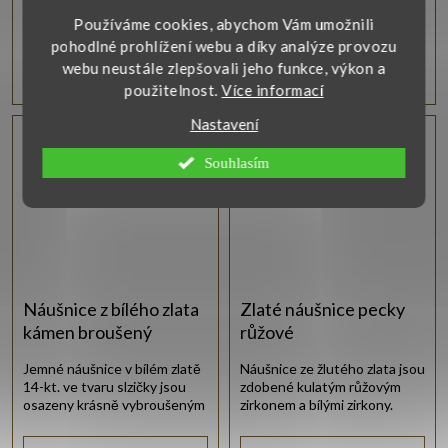
Zobrazit
Zobrazit
Používáme cookies, abychom Vám umožnili
pohodlné prohlížení webu a díky analýze provozu
13 360 Kč
3 960 Kč
webu neustále zlepšovali jeho funkce, výkon a
použitelnost.
Více informací
Nastavení
Souhlasím
Náušnice z bílého zlata
Zlaté náušnice pecky
kámen broušený
růžové
Jemné náušnice v bílém zlatě
Náušnice ze žlutého zlata jsou
14-kt. ve tvaru slzičky jsou
zdobené kulatým růžovým
osazeny krásně vybroušeným
zirkonem a bílými zirkony.
zirkonem.