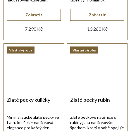
Zobrazit
Zobrazit
7 290 Kč
13 260 Kč
Vlastní výroba
Vlastní výroba
Zlaté pecky kuličky
Zlaté pecky rubín
Minimalistické zlaté pecky ve
Zlaté peckové náušnice s
tvaru kuliček – nadčasová
rubíny jsou nadčasovým
elegance pro každý den.
šperkem, který v sobě spojuje