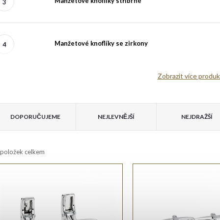
Manžetové knoflíky stříbrné
Manžetové knoflíky se zirkony
Zobrazit více produ
V
Ř
ý
DOPORUČUJEME
NEJLEVNĚJŠÍ
NEJDRAŽŠÍ
a
p
položek celkem
z
e
s
n