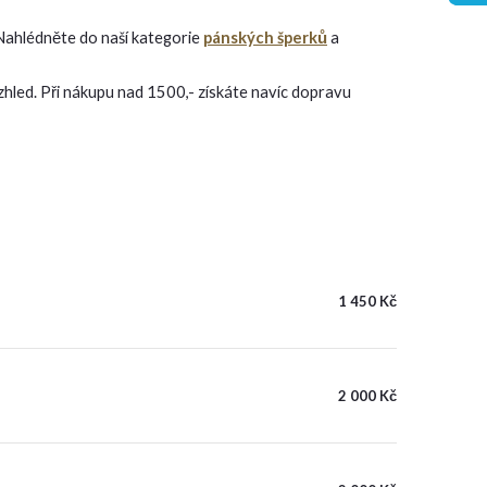
 Nahlédněte do naší kategorie
pánských šperků
a
vzhled. Při nákupu nad 1500,- získáte navíc dopravu
1 450 Kč
2 000 Kč