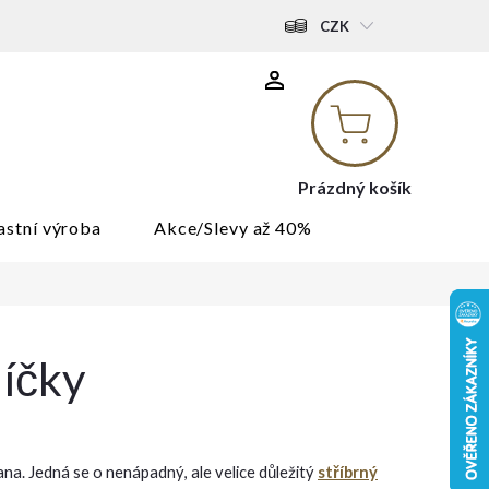
CZK
Nákupní
košík
Prázdný košík
astní výroba
Akce/Slevy až 40%
líčky
na. Jedná se o nenápadný, ale velice důležitý
stříbrný