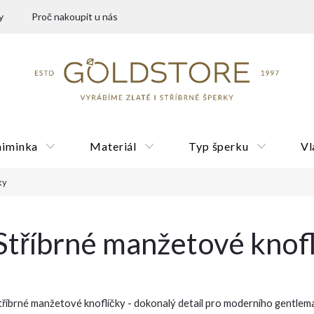
y
Proč nakoupit u nás
miminka
Materiál
Typ šperku
Vl
ky
Dárkové poukazy
Stříbrné manžetové knof
tříbrné manžetové knoflíčky - dokonalý detail pro moderního gentlema