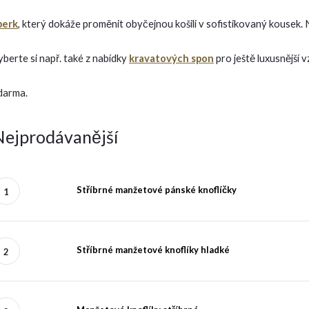
perk
, který dokáže proměnit obyčejnou košili v sofistikovaný kousek.
yberte si např. také z nabídky
kravatových spon
pro ještě luxusnější 
darma.
Nejprodávanější
Stříbrné manžetové pánské knoflíčky
Stříbrné manžetové knoflíky hladké