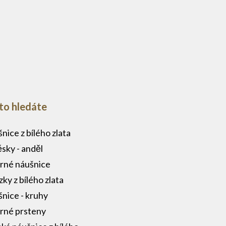
to hledáte
nice z bílého zlata
ěsky - anděl
brné náušnice
zky z bílého zlata
nice - kruhy
brné prsteny