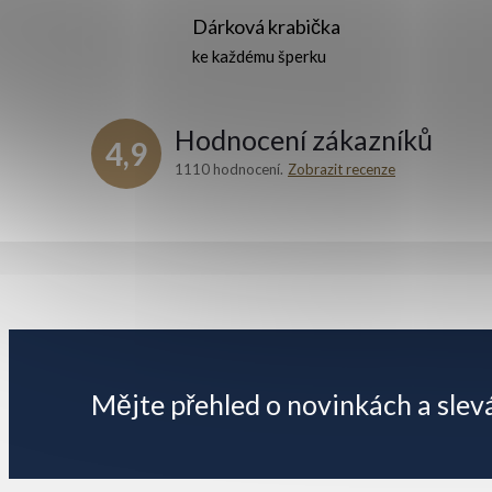
Dárková krabička
ke každému šperku
Hodnocení zákazníků
4,9
1110 hodnocení
Zobrazit recenze
i
Z
á
p
Mějte přehled o novinkách
a slev
a
t