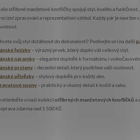
v
aše stříbrné manžetové knoflíčky spojují styl, kvalitu a funkčnost. 
recizní zpracování a reprezentativní vzhled. Každý pár je navržen s
ivotnost.
á
d
hcete svůj styl dotáhnout do dokonalosti? Podívejte se i na další
p
ánské řetízky
– výrazný prvek, který doplní váš celkový styl.
a
ánské náramky
– elegantní doplněk k formálnímu i volnočasovém
c
ánské prsteny
– decentní detail, který podtrhne vaši osobnost.
ánské přívěsky
– stylový doplněk pro každý den.
ravatové spony
– praktický a vkusný detail k košili a saku.
p
rohlédněte si naši kolekci
stříbrných manžetových knoflíčků
a 
oprava zdarma nad 1 500 Kč.
v
k