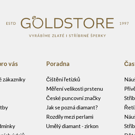
pro vás
Poradna
Čas
lé zákazníky
Čištění řetízků
Náuš
Měření velikosti prstenu
Přív
České puncovní značky
Stří
atby
Jak se pozná diamant?
Řetí
Rozdíly mezi perlami
Náuš
dmínky
Umělý diamant - zirkon
Stří