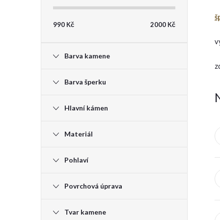
t
š
990
Kč
2000
Kč
r
v
Barva kamene
a
z
Barva šperku
n
Hlavní kámen
n
Materiál
í
Pohlaví
p
Povrchová úprava
a
n
Tvar kamene