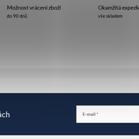
y
Možnost vrácení zboží
Okamžitá expedi
v
do 90 dnů
vše skladem
ý
p
s
u
ách
E-mail