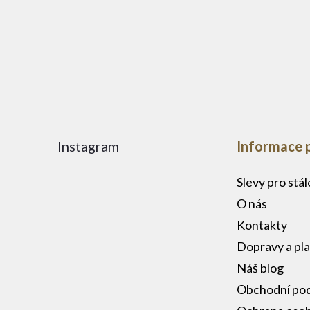
í
Instagram
Informace 
Slevy pro stá
O nás
Kontakty
Dopravy a pl
Náš blog
Obchodní po