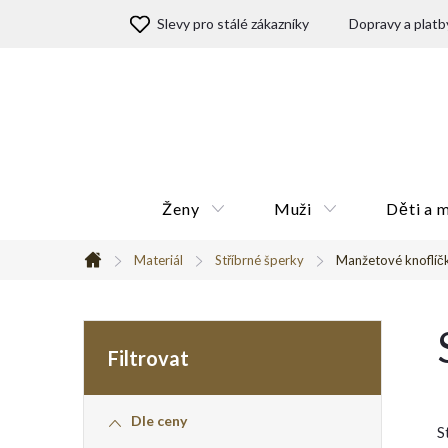
Přejít
Slevy pro stálé zákazníky
Dopravy a platb
na
obsah
Ženy
Muži
Děti a 
Materiál
Stříbrné šperky
Manžetové knoflíč
Domů
P
o
Dle ceny
s
S