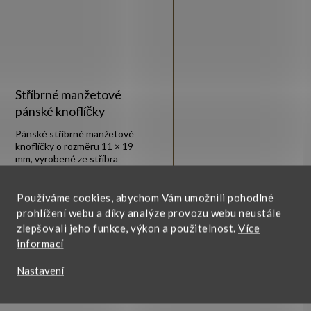
Stříbrné manžetové
pánské knoflíčky
Pánské stříbrné manžetové
knoflíčky o rozměru 11 × 19
mm, vyrobené ze stříbra
925/1000 s lesklou
rhodiovanou povrchovou
1 450 Kč
Zobrazit
úpravou.
Používáme cookies, abychom Vám umožnili pohodlné
prohlížení webu a díky analýze provozu webu neustále
zlepšovali jeho funkce, výkon a použitelnost.
Více
informací
Nastavení
O