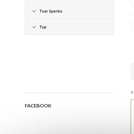
e
Tvar šperku
l
Typ
4
i
FACEBOOK