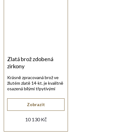
Zlatá brož zdobená
zirkony
Krásně zpracovaná brož ve
žlutém zlatě 14-kt. je kvalitně
osazená bílými třpytivými
zirkony.
Zobrazit
10 130 Kč