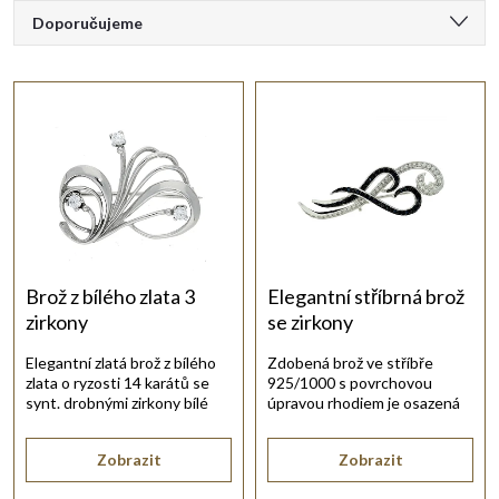
Ř
ý
Doporučujeme
a
Nejlevnější
p
Nejdražší
z
i
Nejprodávanější
e
s
Abecedně
n
p
í
r
Brož z bílého zlata 3
Elegantní stříbrná brož
zirkony
se zirkony
p
o
Elegantní zlatá brož z bílého
Zdobená brož ve stříbře
zlata o ryzosti 14 karátů se
925/1000 s povrchovou
r
d
synt. drobnými zirkony bílé
úpravou rhodiem je osazená
barvy.
černými a bílými zirkony.
o
u
Zobrazit
Zobrazit