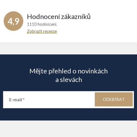
Hodnocení zákazníků
4,9
1110 hodnocení
Zobrazit recenze
Z
á
Mějte přehled o novinkách
p
a slevách
a
ODEBÍRAT
E-mail
t
í