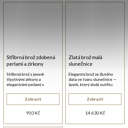
Stříbrná brož zdobená
Zlatá brož malá
perlami a zirkony
slunečnice
Stříbrná brož s jemně
Elegantní brož ze žlutého
třpytivými zirkony a
zlata ve tvaru slunečnice —
elegantními perlami v
šperk, který dodá outfitu
květinovém motivu.
výraz a styl.
Zobrazit
Zobrazit
910 Kč
14 630 Kč