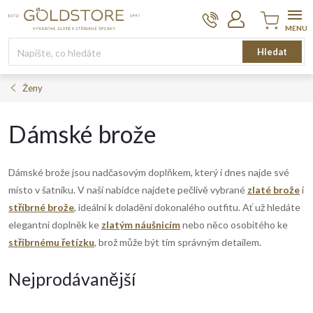
Přejít
na
obsah
Nákupní
Hledat
košík
Ženy
Dámské brože
Dámské brože jsou nadčasovým doplňkem, který i dnes najde své
místo v šatníku. V naší nabídce najdete pečlivě vybrané
zlaté brože
i
stříbrné brože
, ideální k doladění dokonalého outfitu. Ať už hledáte
elegantní doplněk ke
zlatým náušnicím
nebo něco osobitého ke
stříbrnému řetízku
, brož může být tím správným detailem.
Nejprodávanější