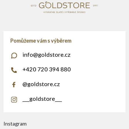
info
@
goldstore.cz
+420 720 394 880
@goldstore.cz
___goldstore___
Instagram