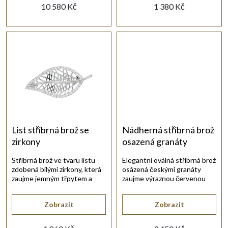
d
10 580 Kč
1 380 Kč
k
u
t
k
ů
t
ů
List stříbrná brož se
Nádherná stříbrná brož
zirkony
osazená granáty
Stříbrná brož ve tvaru listu
Elegantní oválná stříbrná brož
zdobená bílými zirkony, která
osázená českými granáty
zaujme jemným třpytem a
zaujme výraznou červenou
elegantním přírodním
barvou.
motivem.
Zobrazit
Zobrazit