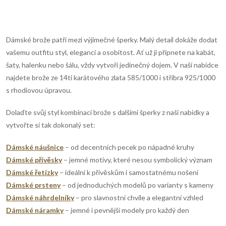
O
v
Dámské brože patří mezi výjimečné šperky. Malý detail dokáže dodat
vašemu outfitu styl, eleganci a osobitost. Ať už ji připnete na kabát,
l
šaty, halenku nebo šálu, vždy vytvoří jedinečný dojem. V naší nabídce
najdete brože ze 14ti karátového zlata 585/1000 i stříbra 925/1000
á
s rhodiovou úpravou.
d
Dolaďte svůj styl kombinací brože s dalšími šperky z naší nabídky a
a
vytvořte si tak dokonalý set:
c
Dámské náušnice
– od decentních pecek po nápadné kruhy
í
Dámské přívěsky
– jemné motivy, které nesou symbolický význam
Dámské řetízky
– ideální k přívěskům i samostatnému nošení
p
Dámské prsteny
– od jednoduchých modelů po varianty s kameny
Dámské náhrdelníky
– pro slavnostní chvíle a elegantní vzhled
r
Dámské náramky
– jemné i pevnější modely pro každý den
v