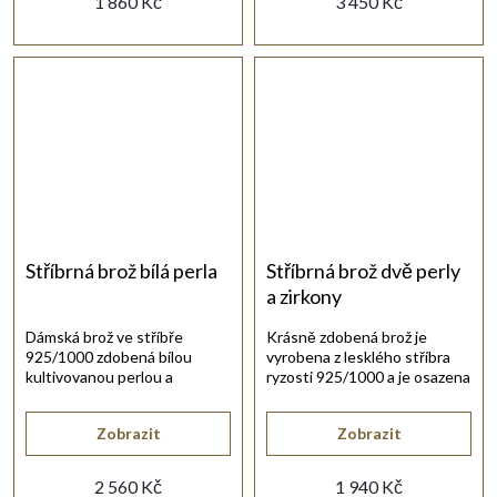
1 860 Kč
3 450 Kč
Stříbrná brož bílá perla
Stříbrná brož dvě perly
a zirkony
Dámská brož ve stříbře
Krásně zdobená brož je
925/1000 zdobená bílou
vyrobena z lesklého stříbra
kultivovanou perlou a
ryzosti 925/1000 a je osazena
třpytivými zirkony.
zirkony a perlami.
Zobrazit
Zobrazit
2 560 Kč
1 940 Kč