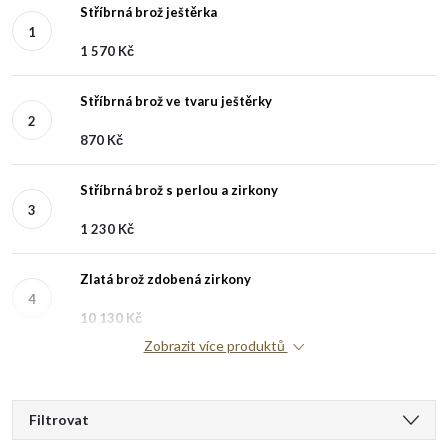
Stříbrná brož ještěrka
1 570 Kč
Stříbrná brož ve tvaru ještěrky
870 Kč
Stříbrná brož s perlou a zirkony
1 230 Kč
Zlatá brož zdobená zirkony
10 130 Kč
Zobrazit více produktů
V
Filtrovat