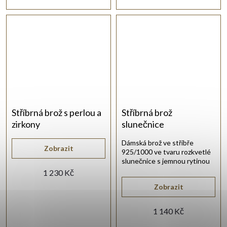
Stříbrná brož s perlou a
Stříbrná brož
zirkony
slunečnice
Dámská brož ve stříbře
Zobrazit
925/1000 ve tvaru rozkvetlé
slunečnice s jemnou rytinou
na lístcích.
1 230 Kč
Zobrazit
1 140 Kč