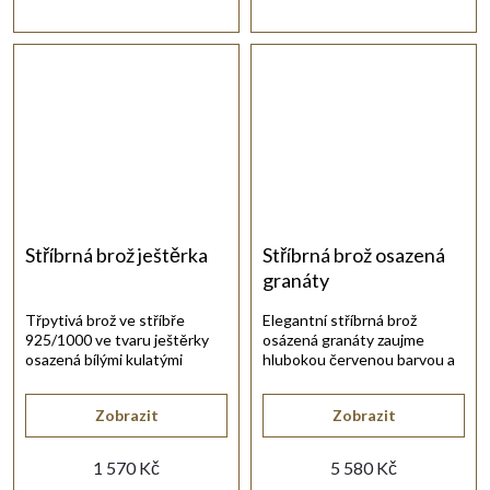
Stříbrná brož ještěrka
Stříbrná brož osazená
granáty
Třpytivá brož ve stříbře
Elegantní stříbrná brož
925/1000 ve tvaru ještěrky
osázená granáty zaujme
osazená bílými kulatými
hlubokou červenou barvou a
zirkony.
zpracováním.
Zobrazit
Zobrazit
1 570 Kč
5 580 Kč