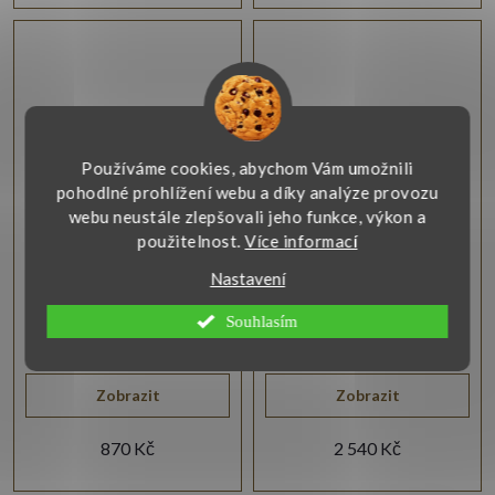
Používáme cookies, abychom Vám umožnili
pohodlné prohlížení webu a díky analýze provozu
webu neustále zlepšovali jeho funkce, výkon a
Stříbrná brož ve tvaru
Stříbrná brož ve tvaru
použitelnost.
Více informací
ještěrky
motýla
Nastavení
Třpytivá brož ve stříbře
Elegantní stříbrná brož ve
925/1000 je ve tvaru ještěrky
tvaru motýla se zirkony, která
Souhlasím
osazená bílými a zelenými
vyniká svou jemností a
zirkony.
detailním zpracováním.
Zobrazit
Zobrazit
870 Kč
2 540 Kč