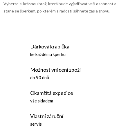
Vyberte si krásnou brož, která bude vyjadřovat vaši osobnost a
k
stane se šperkem, po kterém s radostí sáhnete zas a znovu.
y
v
ý
Dárková krabička
p
ke každému šperku
i
Možnost vrácení zboží
s
do 90 dnů
u
Okamžitá expedice
vše skladem
Vlastní záruční
servis