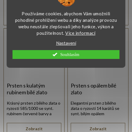
Používáme cookies, abychom Vám umožnili
10 235 Kč
7 740 Kč
pohodlné prohlížení webu a díky analýze provozu
webu neustále zlepšovali jeho funkce, výkon a
použitelnost.
Více informací
Vlastní výroba
Vlastní výroba
Nastavení
Souhlasím
Prsten s kulatým
Prsten s opálem bílé
rubínem bílé zlato
zlato
Krásný prsten z bílého zlata o
Elegantní prsten z bílého
ryzosti 585/1000 se synt.
zlata o ryzosti 14 karátů se
rubínem červené barvy a
synt. bílým opálem
zirkony bílé barvy.
obdélníkového tvaru.
Zobrazit
Zobrazit