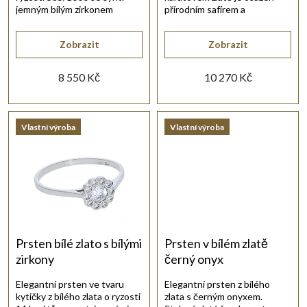
r
d
jemným bílým zirkonem
přírodním safírem a
briliantového brusu.
nádhernými brilianty.
o
u
Zobrazit
Zobrazit
d
8 550 Kč
10 270 Kč
k
u
t
Vlastní výroba
Vlastní výroba
k
ů
t
ů
Prsten bílé zlato s bílými
Prsten v bílém zlatě
zirkony
černý onyx
Elegantní prsten ve tvaru
Elegantní prsten z bílého
kytičky z bílého zlata o ryzosti
zlata s černým onyxem.