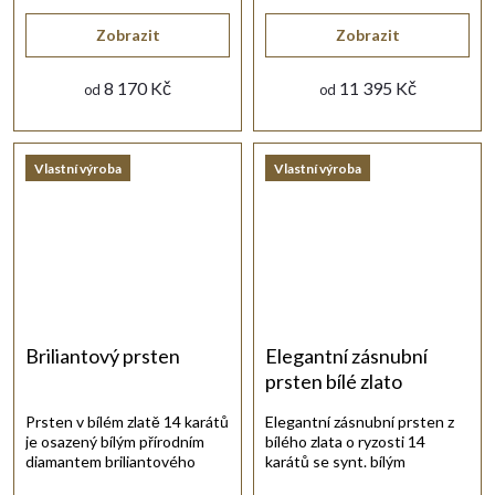
Zobrazit
Zobrazit
8 170 Kč
11 395 Kč
od
od
Vlastní výroba
Vlastní výroba
Briliantový prsten
Elegantní zásnubní
prsten bílé zlato
Prsten v bílém zlatě 14 karátů
Elegantní zásnubní prsten z
je osazený bílým přírodním
bílého zlata o ryzosti 14
diamantem briliantového
karátů se synt. bílým
brusu.
zirkonem briliantového brusu.