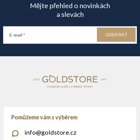
Mějte přehled o novinkách
p
a slevách
a
ODEBÍRAT
E-mail
t
í
info
@
goldstore.cz