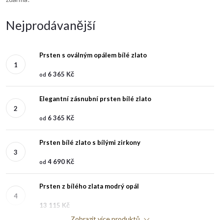
Nejprodávanější
Prsten s oválným opálem bílé zlato
6 365 Kč
od
Elegantní zásnubní prsten bílé zlato
6 365 Kč
od
Prsten bílé zlato s bílými zirkony
4 690 Kč
od
Prsten z bílého zlata modrý opál
13 115 Kč
Zobrazit více produktů