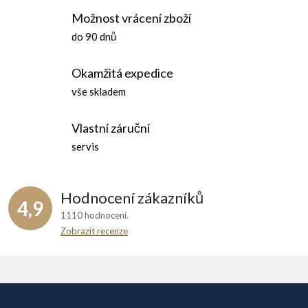
Možnost vrácení zboží
do 90 dnů
Okamžitá expedice
vše skladem
Vlastní záruční
servis
Hodnocení zákazníků
4,9
1110 hodnocení
Zobrazit recenze
Z
á