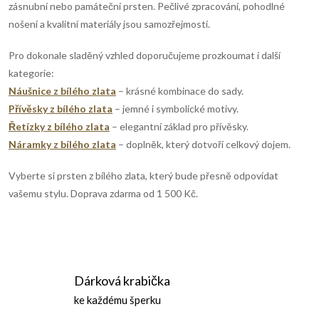
zásnubní nebo památeční prsten. Pečlivé zpracování, pohodlné
r
í
nošení a kvalitní materiály jsou samozřejmostí.
v
Pro dokonale sladěný vzhled doporučujeme prozkoumat i další
k
kategorie:
Náušnice z bílého zlata
– krásné kombinace do sady.
y
Přívěsky z bílého zlata
– jemné i symbolické motivy.
v
Řetízky z bílého zlata
– elegantní základ pro přívěsky.
Náramky z bílého zlata
– doplněk, který dotvoří celkový dojem.
ý
Vyberte si prsten z bílého zlata, který bude přesně odpovídat
p
vašemu stylu. Doprava zdarma od 1 500 Kč.
i
s
u
Dárková krabička
ke každému šperku