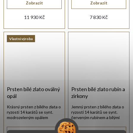
Zobrazit
Zobrazit
11 930 Kč
7 830 Kč
Vlastní výroba
Prsten bílé zlato oválný
Prsten bílé zlato rubín a
opál
zirkony
Krásný prsten z bílého zlata o
Jemný prsten z bílého zlata o
ryzosti 14 karátů se synt.
ryzosti 14 karátů se synt.
modrozeleným opálem
červeným rubínem a bílými
oválného tvaru.
zirkony.
Zobrazit
Zobrazit