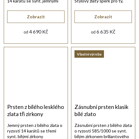
14 karátů se synt. jemnými
Stylový zlatý šperk pro ty,
zirkony bílé barvy.
kteří ocení výrazné doplňky.
Zobrazit
Zobrazit
4 690 Kč
6 635 Kč
od
od
Vlastní výroba
Prsten z bílého lesklého
Zásnubní prsten klasik
zlata tři zirkony
bílé zlato
Jemný prsten z bílého zlata o
Zásnubní prsten z bílého zlata
ryzosti 14 karátů se třemi
o ryzosti 585/1000 se synt.
synt. bílými zirkony
bílým zirkonem briliantového