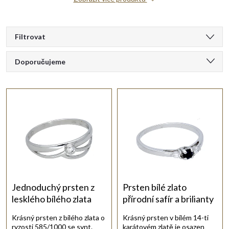
V
Filtrovat
Ř
ý
Doporučujeme
a
Nejlevnější
p
Nejdražší
z
i
Nejprodávanější
e
s
Abecedně
n
p
í
r
Jednoduchý prsten z
Prsten bílé zlato
lesklého bílého zlata
přírodní safír a brilianty
p
o
Krásný prsten z bílého zlata o
Krásný prsten v bílém 14-ti
ryzosti 585/1000 se synt.
karátovém zlatě je osazen