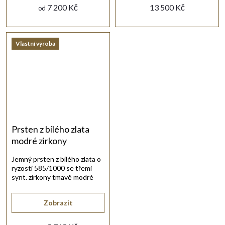
7 200 Kč
13 500 Kč
od
Vlastní výroba
Prsten z bílého zlata
modré zirkony
Jemný prsten z bílého zlata o
ryzosti 585/1000 se třemi
synt. zirkony tmavě modré
barvy.
Zobrazit