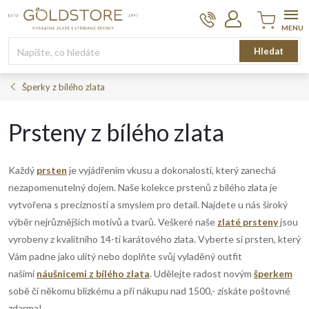
Přejít
na
obsah
Nákupní
Hledat
košík
Šperky z bílého zlata
Prsteny z bílého zlata
Každý
prsten
je vyjádřením vkusu a dokonalosti, který zanechá
nezapomenutelný dojem.
Naše kolekce prstenů z bílého zlata je
vytvořena s precizností a smyslem pro detail. Najdete u nás široký
výběr nejrůznějších motivů a tvarů. Veškeré naše
zlaté p
rsteny
jsou
vyrobeny z kvalitního 14-ti karátového zlata.
Vyberte si prsten, který
Vám padne jako ulitý nebo doplňte svůj vyladěný outfit
našimi
náušnicemi z bílého zlata
. Udělejte radost novým
šperkem
sobě či někomu blízkému a p
ři nákupu nad 1500,- získáte poštovné
zdarma!