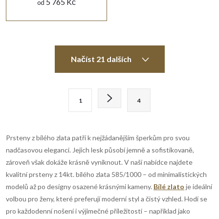
5 765 Kč
od
O
Načíst 21 dalších
v
l
S
1
4
t
á
r
d
á
Prsteny z bílého zlata patří k nejžádanějším šperkům pro svou
n
a
nadčasovou eleganci. Jejich lesk působí jemně a sofistikovaně,
k
zároveň však dokáže krásně vyniknout. V naší nabídce najdete
c
o
kvalitní prsteny z 14kt. bílého zlata 585/1000 – od minimalistických
í
modelů až po designy osazené krásnými kameny.
Bílé zlato
je ideální
v
volbou pro ženy, které preferují moderní styl a čistý vzhled. Hodí se
á
p
pro každodenní nošení i výjimečné příležitosti – například jako
n