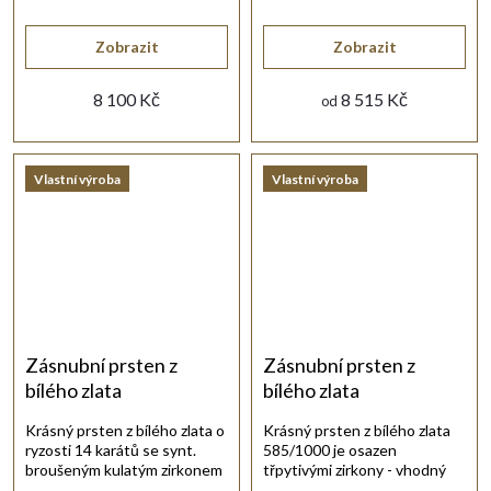
briliantového brusu.
brusu.
Zobrazit
Zobrazit
8 100 Kč
8 515 Kč
od
Vlastní výroba
Vlastní výroba
Zásnubní prsten z
Zásnubní prsten z
bílého zlata
bílého zlata
Krásný prsten z bílého zlata o
Krásný prsten z bílého zlata
ryzosti 14 karátů se synt.
585/1000 je osazen
broušeným kulatým zirkonem
třpytivými zirkony - vhodný
bílé barvy.
nejen k zásnubám.