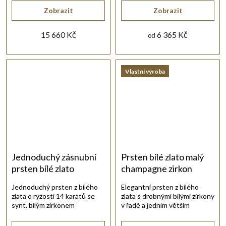
Zobrazit
Zobrazit
15 660 Kč
6 365 Kč
od
Vlastní výroba
Jednoduchý zásnubní
Prsten bílé zlato malý
prsten bílé zlato
champagne zirkon
Jednoduchý prsten z bílého
Elegantní prsten z bílého
zlata o ryzosti 14 karátů se
zlata s drobnými bílými zirkony
synt. bílým zirkonem
v řadě a jedním větším
briliantového brusu.
zirkonem šampaňské barvy.