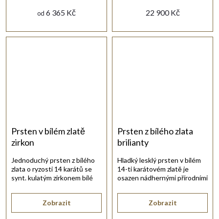
6 365 Kč
22 900 Kč
od
Prsten v bílém zlatě
Prsten z bílého zlata
zirkon
brilianty
Jednoduchý prsten z bílého
Hladký lesklý prsten v bílém
zlata o ryzosti 14 karátů se
14-ti karátovém zlatě je
synt. kulatým zirkonem bílé
osazen nádhernými přírodními
barvy.
diamanty.
Zobrazit
Zobrazit