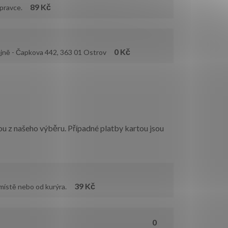
89 Kč
dopravce.
0 Kč
dejně - Čapkova 442, 363 01 Ostrov
u z našeho výběru. Případné platby kartou jsou
39 Kč
m místě nebo od kurýra.
0