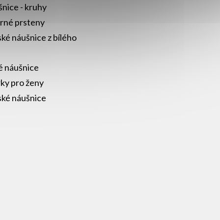
nice - kruhy
brné prsteny
ké náušnice z bílého
a
é náušnice
ky pro ženy
ké náušnice