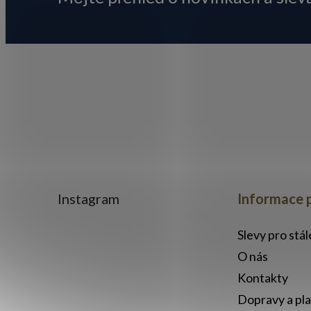
a
t
í
Instagram
Informace 
Slevy pro stá
O nás
Kontakty
Dopravy a pl