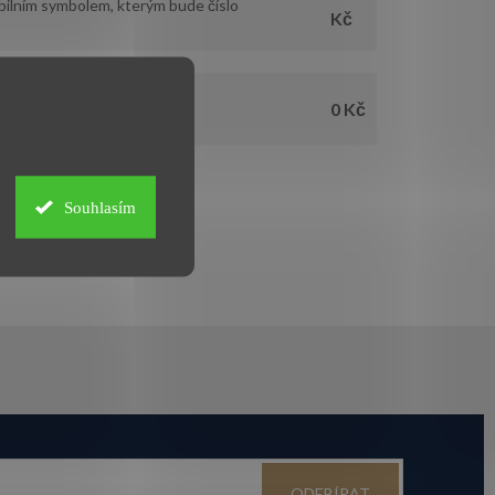
bilním symbolem, kterým bude číslo
Kč
0 Kč
a připsané ihned na účet.
Souhlasím
ODEBÍRAT