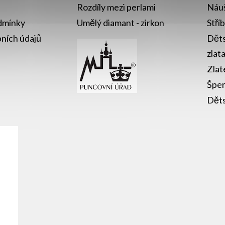
Rozdíly mezi perlami
Náuš
dmínky
Umělý diamant - zirkon
Stří
ních údajů
Děts
zlat
Zlat
Šper
Děts