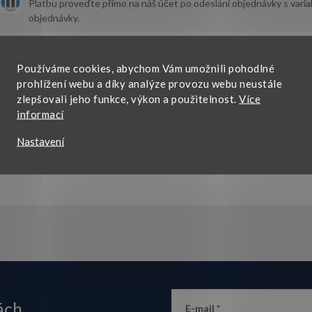
Platbu proveďte přímo na náš účet po odeslání objednávky s varia
objednávky.
GoPay
Používáme cookies, abychom Vám umožnili pohodlné
Online bezpečná a rychlá platba pomocí karty. Peníze jsou zpravidl
prohlížení webu a díky analýze provozu webu neustále
zlepšovali jeho funkce, výkon a použitelnost.
Více
informací
Nastavení
ách
E-mail