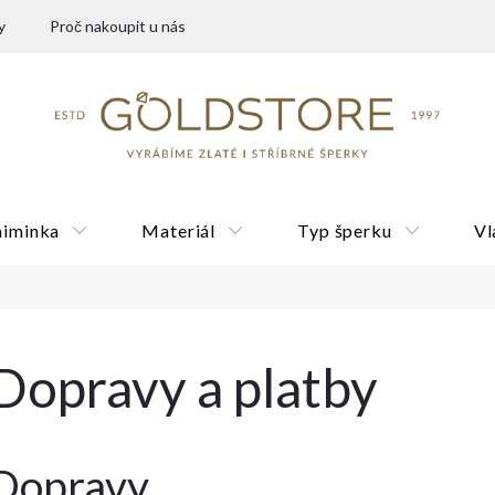
y
Proč nakoupit u nás
miminka
Materiál
Typ šperku
Vl
Dárkové poukazy
Dopravy a platby
Dopravy