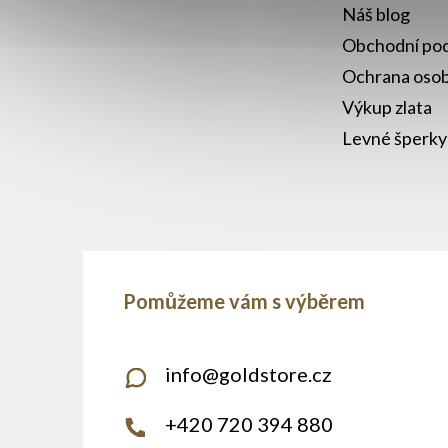
Náš blog
Obchodní po
Ochrana osob
Výkup zlata
Levné šperky
info
@
goldstore.cz
+420 720 394 880