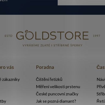
pro vás
Poradna
Čas
lé zákazníky
Čištění řetízků
Náuš
Měření velikosti prstenu
Přív
České puncovní značky
Stří
atby
Jak se pozná diamant?
Řetí