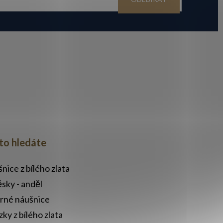
to hledáte
nice z bílého zlata
ěsky - anděl
brné náušnice
zky z bílého zlata