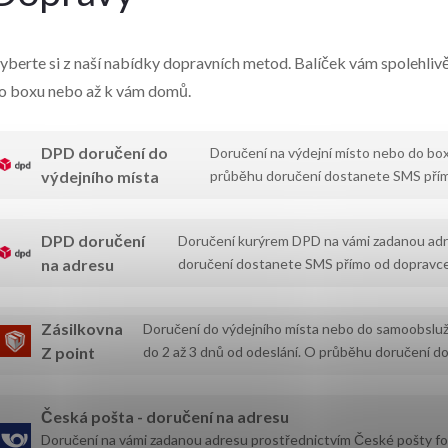
yberte si z naší nabídky dopravních metod. Balíček vám spolehliv
o boxu nebo až k vám domů.
DPD doručení do
Doručení na výdejní místo nebo do box
výdejního místa
průběhu doručení dostanete SMS př
DPD doručení
Doručení kurýrem DPD na vámi zadanou adre
na adresu
doručení dostanete SMS přímo od doprav
Zásilkovna
Doručení do výdejního místa nebo do samoobsluž
Z point
do 2 až 3 dnů od odeslání. O průběhu doručení
Česká pošta - doručení na adresu
Doručení na vámi zadanou adresu prostřednictvím České pošty for