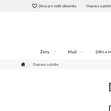
Přejít
Slevy pro stálé zákazníky
Dopravy a platb
na
obsah
Ženy
Muži
Děti a 
Dopravy a platby
Domů
P
o
s