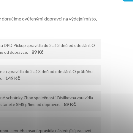
ě doručíme ověřenými dopravci na výdejní místo,
u DPD Pickup zpravidla do 2 až 3 dnů od odeslání. O
89 Kč
ímo od dopravce.
su zpravidla do 2 až 3 dnů od odeslání. O průběhu
149 Kč
ce.
né schránky Zbox společnosti Zásilkovna zpravidla
89 Kč
 dostanete SMS přímo od dopravce.
mou cenného psaní zpravidla následující pracovní