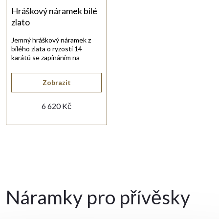
í
r
Hráškový náramek bílé
zlato
p
o
Jemný hráškový náramek z
bílého zlata o ryzosti 14
r
d
karátů se zapínáním na
pérový kroužek.
o
u
Zobrazit
d
6 620 Kč
k
u
t
O
k
ů
v
t
Náramky pro přívěsky
l
ů
á