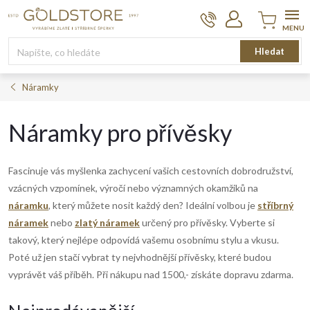
Přejít
na
obsah
Nákupní
Hledat
košík
Náramky
Náramky pro přívěsky
Fascinuje vás myšlenka zachycení vašich cestovních dobrodružství,
vzácných vzpomínek, výročí nebo významných okamžiků na
náramku
, který můžete nosit každý den? Ideální volbou je
stříbrný
náramek
nebo
zlatý náramek
určený pro přívěsky. Vyberte si
takový, který nejlépe odpovídá vašemu osobnímu stylu a vkusu.
Poté už jen stačí vybrat ty nejvhodnější přívěsky, které budou
vyprávět váš příběh. Při nákupu nad 1500,- získáte dopravu zdarma.