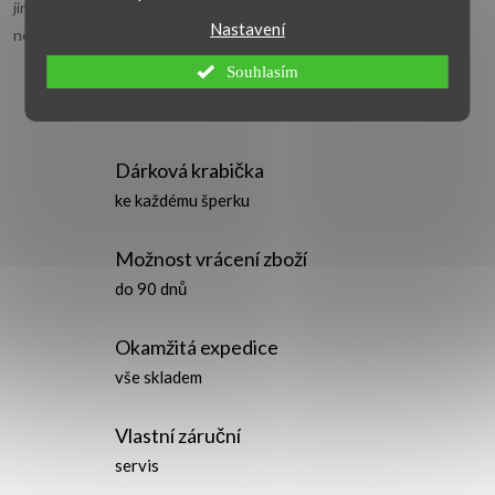
jiný typ náramku, projděte také
náramky na ruku
,
zlaté náramky
p
Nastavení
nebo
stříbrné náramky
.
i
Souhlasím
s
u
Dárková krabička
ke každému šperku
Možnost vrácení zboží
do 90 dnů
Okamžitá expedice
vše skladem
Vlastní záruční
servis