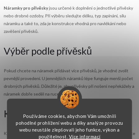
Náramky pro přívěsky
jsou určené k doplnění o jednotlivé přívěsky
d
nebo drobné ozdoby. Při výběru sledujte délku, typ zapínání, sílu
a
náramku a také to, zda je konstrukce vhodná pro navlékání nebo
zavěšení přívěsků.
c
í
Výběr podle přívěsků
p
r
Pokud chcete na náramek přidávat více přívěsků, je vhodné zvolit
pevnější provedení. U jemnějších náramků lépe funguje menší počet
v
drobných přívěsků. Důležité je, aby přívěsky při nošení nepřekážely a
náramek dobře seděl na ruce.
k
y
Kombinace s dalšími šperky
Používáme cookies, abychom Vám umožnili
v
pohodlné prohlížení webu a díky analýze provozu
webu neustále zlepšovali jeho funkce, výkon a
ý
K náramku můžete vybrat také
přívěsky na náramek
. Pokud hledáte
použitelnost.
Více informací