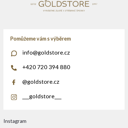
info
@
goldstore.cz
+420 720 394 880
@goldstore.cz
___goldstore___
Instagram