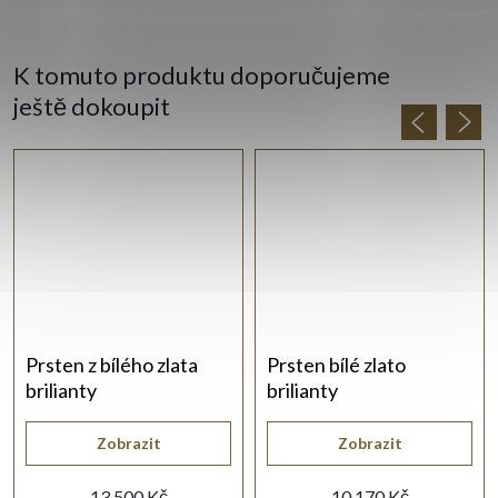
K tomuto produktu doporučujeme
ještě dokoupit
Prsten z bílého zlata
Prsten bílé zlato
brilianty
brilianty
Zobrazit
Zobrazit
13 500 Kč
10 170 Kč