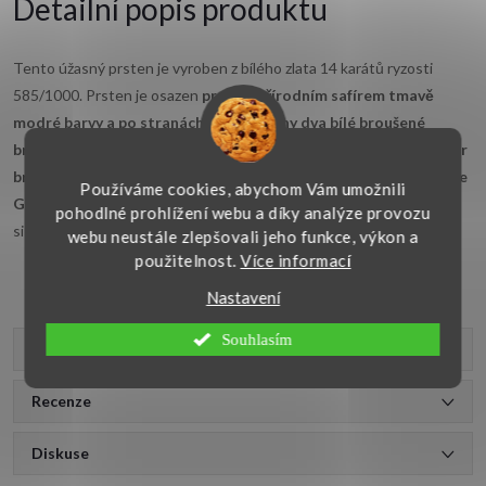
Detailní popis produktu
Tento úžasný prsten je vyroben z bílého zlata 14 karátů ryzosti
585/1000. Prsten je osazen
pravým přírodním safírem tmavě
modré barvy a po stranách jsou vsazeny dva bílé broušené
brilianty. Průměr safíru je 3,10 mm a jeho váha je 0,15 ct. Průměr
briliantů je 2x2,00 mm a jejich váha je 0,064 ct. Barva briliantů je
Používáme cookies, abychom Vám umožnili
G-H, brus VG, čistota SI.
Prsten v bílém zlatě
s přírodními kameny
pohodlné prohlížení webu a díky analýze provozu
si jistě zamilujete. Kvalitní česká výroba, doporučujeme.
webu neustále zlepšovali jeho funkce, výkon a
použitelnost.
Více informací
Nastavení
Souhlasím
Parametry produktu
Recenze
Diskuse