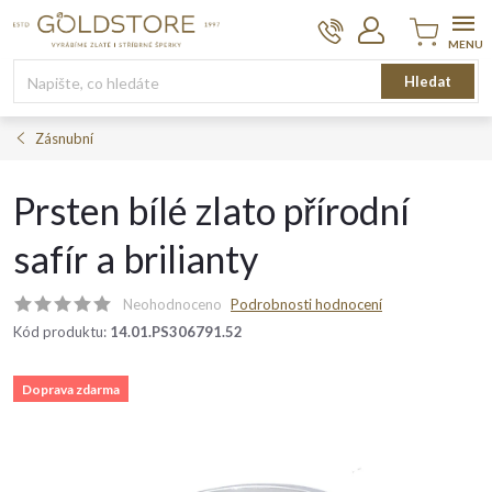
Přejít
na
obsah
Nákupní
Hledat
košík
Zásnubní
Prsten bílé zlato přírodní
safír a brilianty
Neohodnoceno
Podrobnosti hodnocení
Kód produktu:
14.01.PS306791.52
Doprava zdarma