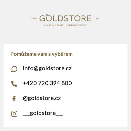
í
info
@
goldstore.cz
+420 720 394 880
@goldstore.cz
___goldstore___