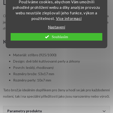
Detailní popis produktu
Používáme cookies, abychom Vám umožnili
pohodlné prohlížení webu a díky analýze provozu
webu neustále zlepšovali jeho funkce, výkon a
Ozdobná
brož
je vyrobena z kvalitního stříbra o ryzosti (925/1000) a
použitelnost.
Více informací
je zdobena bílými kultivovanými perlami a třpytivými zirkony. Lesklý a
Nastavení
rhodiovaný povrch brože jí dodává elegantní a zářivý vzhled.
Souhlasím
Klíčové vlastnosti:
Materiál: stříbro (925/1000)
Design: dvě bílé kultivované perly a zirkony
Povrch: lesklý, rhodiovaný
Rozměry brože: 53x17 mm
Rozměry perly: 10x7 mm
Tato brož je ideálním doplňkem pro ženy a hodí se jak pro každodenní
nošení, tak i na speciální příležitosti jako jsou narozeniny nebo výročí.
Parametry produktu