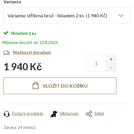
Varianta
Skladem
2 ks
12.8.2026
Možnosti doručení
1 940 Kč
Měrná
cena:
VLOŽIT DO KOŠÍKU
Dotaz k produktu
Hlídací pes
Sdílet
Záruka
:
24 měsíců