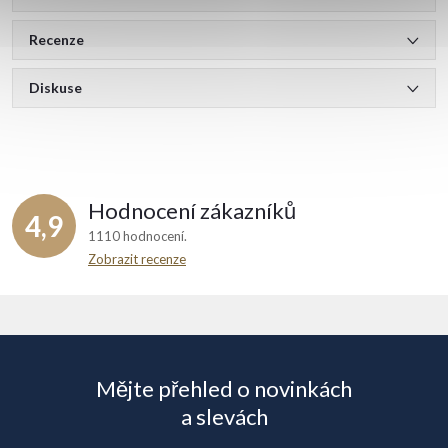
Recenze
Diskuse
Hodnocení zákazníků
4,9
1110 hodnocení
Zobrazit recenze
Z
á
Mějte přehled o novinkách
p
a slevách