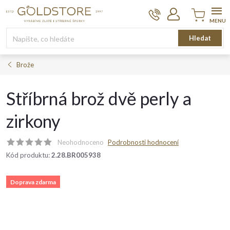
Přejít
na
obsah
Nákupní
Hledat
košík
Brože
Stříbrná brož dvě perly a
zirkony
Neohodnoceno
Podrobnosti hodnocení
Kód produktu:
2.28.BR005938
Doprava zdarma