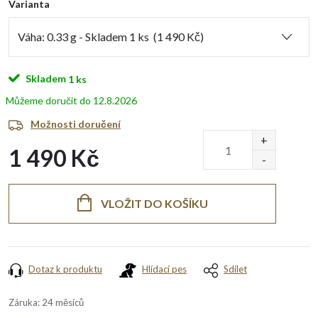
Varianta
Skladem
1 ks
12.8.2026
Možnosti doručení
1 490 Kč
Měrná
cena:
VLOŽIT DO KOŠÍKU
Dotaz k produktu
Hlídací pes
Sdílet
Záruka
:
24 měsíců