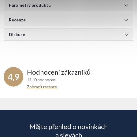
Parametry produktu
Recenze
Diskuse
Hodnocení zákazníků
4,9
1110 hodnocení
Zobrazit recenze
Z
á
Mějte přehled o novinkách
p
a slevách