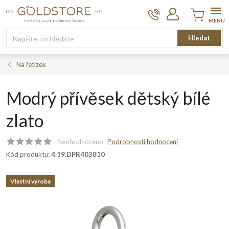
Přejít
na
obsah
Nákupní
Hledat
košík
Na řetízek
Modrý přívěsek dětský bílé
zlato
Neohodnoceno
Podrobnosti hodnocení
Kód produktu:
4.19.DPR403810
Vlastní výroba