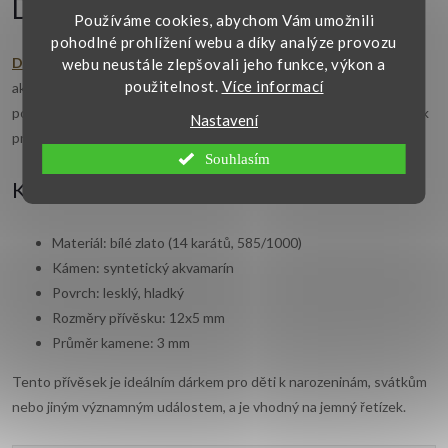
Detailní popis produktu
Používáme cookies, abychom Vám umožnili
pohodlné prohlížení webu a díky analýze provozu
Dětský přívěsek
z bílého zlata je zdoben modrým syntetickým
webu neustále zlepšovali jeho funkce, výkon a
použitelnost.
Více informací
akvamarínem, který dodává šperku svěží a zářivý vzhled. Lesklý
povrch a kulatý tvar kamene dělají z tohoto přívěsku ideální doplněk
Nastavení
pro malé slečny. Přívěsek pochází z naší vlastní výroby.
Souhlasím
Klíčové vlastnosti:
Materiál: bílé zlato (14 karátů, 585/1000)
Kámen: syntetický akvamarín
Povrch: lesklý, hladký
Rozměry přívěsku: 12x5 mm
Průměr kamene: 3 mm
Tento přívěsek je ideálním dárkem pro děti k narozeninám, svátkům
nebo jiným významným událostem, a je vhodný na jemný řetízek.