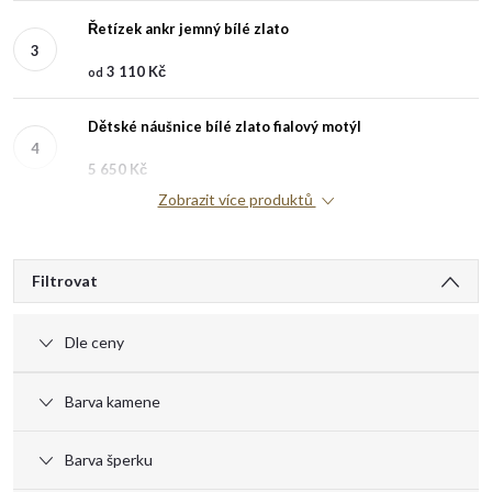
Řetízek ankr jemný bílé zlato
3 110 Kč
od
Dětské náušnice bílé zlato fialový motýl
5 650 Kč
Zobrazit více produktů
V
Filtrovat
ý
Dle ceny
p
Barva kamene
i
Barva šperku