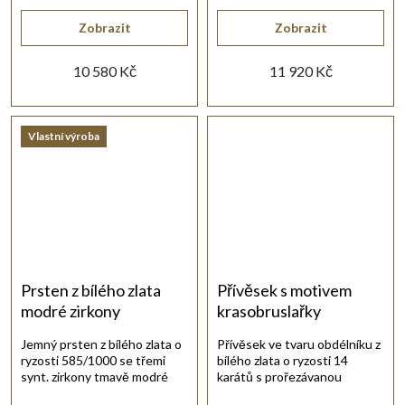
Zobrazit
Zobrazit
10 580 Kč
11 920 Kč
Vlastní výroba
Prsten z bílého zlata
Přívěsek s motivem
modré zirkony
krasobruslařky
Jemný prsten z bílého zlata o
Přívěsek ve tvaru obdélníku z
ryzosti 585/1000 se třemi
bílého zlata o ryzosti 14
synt. zirkony tmavě modré
karátů s prořezávanou
barvy.
siluetou krasobruslařky.