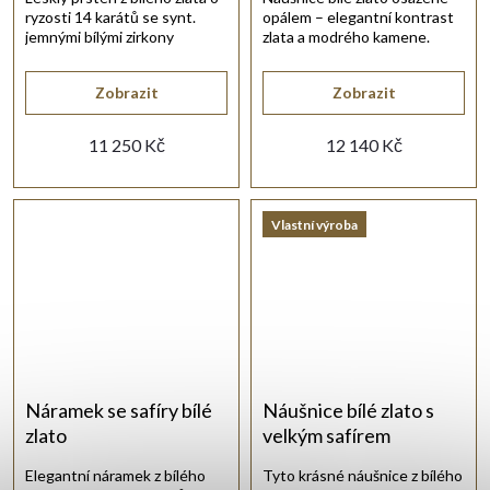
ryzosti 14 karátů se synt.
opálem – elegantní kontrast
jemnými bílými zirkony
zlata a modrého kamene.
briliantového brusu.
Zobrazit
Zobrazit
11 250 Kč
12 140 Kč
Vlastní výroba
Náramek se safíry bílé
Náušnice bílé zlato s
zlato
velkým safírem
Elegantní náramek z bílého
Tyto krásné náušnice z bílého