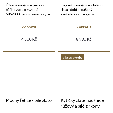
Úžasné náušnice pecky z
Elegantní náušnice z bílého
bílého zlata o ryzosti
zlata zdobí broušený
585/1000 jsou osazeny sytě
syntetický smaragd v
fialovými ametysty ve zlaté
oválném tvaru.
obrubě.
Zobrazit
Zobrazit
4 500 Kč
8 930 Kč
Vlastní výroba
Plochý řetízek bílé zlato
Kytičky zlaté náušnice
růžový a bílé zirkony