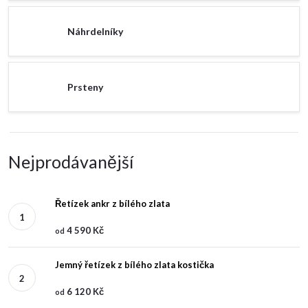
Náhrdelníky
Prsteny
Nejprodávanější
Řetízek ankr z bílého zlata
4 590 Kč
od
Jemný řetízek z bílého zlata kostička
6 120 Kč
od