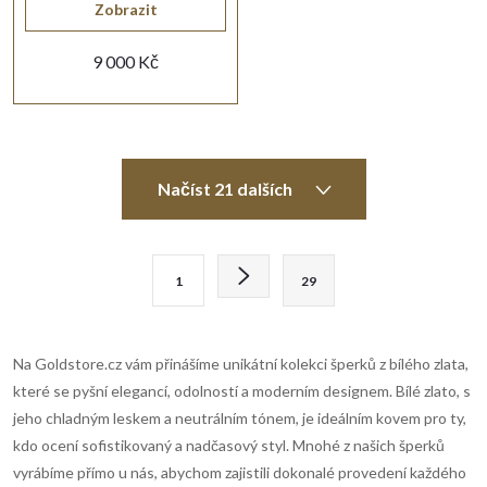
Zobrazit
9 000 Kč
O
Načíst 21 dalších
v
l
S
1
29
t
á
r
d
á
Na Goldstore.cz vám přinášíme unikátní kolekci šperků z bílého zlata,
n
a
které se pyšní elegancí, odolností a moderním designem. Bílé zlato, s
k
jeho chladným leskem a neutrálním tónem, je ideálním kovem pro ty,
c
o
kdo ocení sofistikovaný a nadčasový styl. Mnohé z našich šperků
í
vyrábíme přímo u nás, abychom zajistili dokonalé provedení každého
v