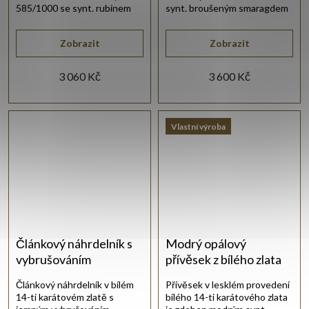
585/1000 se synt. rubínem
synt. broušeným smaragdem
červené barvy.
zelené barvy.
Zobrazit
Zobrazit
3 060 Kč
3 600 Kč
Vlastní výroba
Článkový náhrdelník s
Modrý opálový
vybrušováním
přívěsek z bílého zlata
Článkový náhrdelník v bílém
Přívěsek v lesklém provedení
14-ti karátovém zlatě s
bílého 14-ti karátového zlata