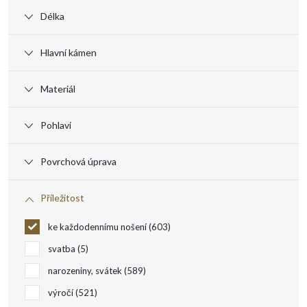
s
Délka
p
Hlavní kámen
r
Materiál
o
Pohlaví
d
Povrchová úprava
u
Příležitost
k
ke každodennímu nošení
603
t
svatba
5
narozeniny, svátek
589
ů
výročí
521