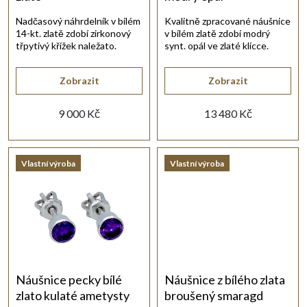
p
Nadčasový náhrdelník v bílém
Kvalitně zpracované náušnice
14-kt. zlatě zdobí zirkonový
v bílém zlatě zdobí modrý
r
třpytivý křížek naležato.
synt. opál ve zlaté klícce.
o
Zobrazit
Zobrazit
d
9 000 Kč
13 480 Kč
u
Vlastní výroba
Vlastní výroba
k
t
ů
Náušnice pecky bílé
Náušnice z bílého zlata
zlato kulaté ametysty
broušený smaragd