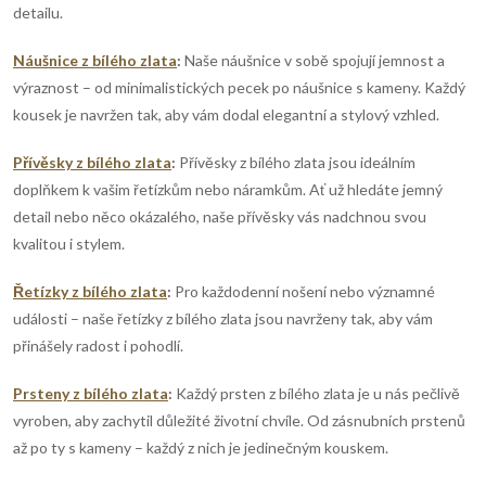
detailu.
á
p
n
Náušnice z bílého zlata
:
Naše náušnice v sobě spojují jemnost a
r
í
výraznost – od minimalistických pecek po náušnice s kameny. Každý
kousek je navržen tak, aby vám dodal elegantní a stylový vzhled.
v
k
Přívěsky z bílého zlata
:
Přívěsky z bílého zlata jsou ideálním
doplňkem k vašim řetízkům nebo náramkům. Ať už hledáte jemný
y
detail nebo něco okázalého, naše přívěsky vás nadchnou svou
kvalitou i stylem.
v
ý
Řetízky z bílého zlata
:
Pro každodenní nošení nebo významné
události – naše řetízky z bílého zlata jsou navrženy tak, aby vám
p
přinášely radost i pohodlí.
i
Prsteny z bílého zlata
:
Každý prsten z bílého zlata je u nás pečlivě
s
vyroben, aby zachytil důležité životní chvíle. Od zásnubních prstenů
až po ty s kameny – každý z nich je jedinečným kouskem.
u