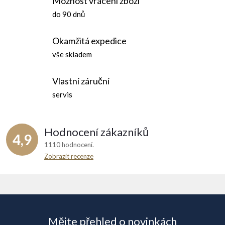
Možnost vrácení zboží
do 90 dnů
Okamžitá expedice
vše skladem
Vlastní záruční
servis
Hodnocení zákazníků
4,9
1110 hodnocení
Zobrazit recenze
Z
á
Mějte přehled o novinkách