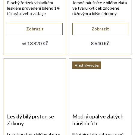
Plochý řetízek v hladkém
Jemné náušnice z bílého zlata
lesklém provedení bílého 14-
ve tvaru kytiček zdobené
ti karátového zlata je
růžovým a bílými zirkony
vybrušovaný.
působí něžně a elegantně.
Zobrazit
Zobrazit
13 820 Kč
8 640 Kč
od
Vlastní výroba
Lesklý bílý prsten se
Modrý opál ve zlatých
zirkony
náušnicích
Lesklý prsten z bílého zlata o
Náušnice bílé zlato osazené