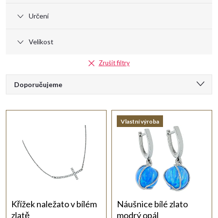
Určení
Velikost
Zrušit filtry
Ř
Doporučujeme
a
Nejlevnější
Vlastní výroba
Nejdražší
z
Nejprodávanější
e
Abecedně
n
í
Křížek naležato v bílém
Náušnice bílé zlato
zlatě
modrý opál