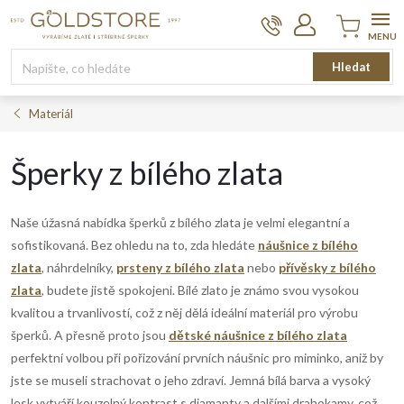
Přejít
na
obsah
Nákupní
Hledat
košík
Materiál
Šperky z bílého zlata
Naše úžasná nabídka šperků z bílého zlata je velmi elegantní a
sofistikovaná. Bez ohledu na to, zda hledáte
náušnice z bílého
zlata
, náhrdelníky,
prsteny z bílého zlata
nebo
přívěsky z bílého
zlata
, budete jistě spokojeni. Bílé zlato je známo svou vysokou
kvalitou a trvanlivostí, což z něj dělá ideální materiál pro výrobu
šperků. A přesně proto jsou
dětské náušnice z bílého zlata
perfektní volbou při pořizování prvních náušnic pro miminko, aniž by
jste se museli strachovat o jeho zdraví. Jemná bílá barva a vysoký
lesk vytváří kouzelný kontrast s diamanty a dalšími drahokamy, což