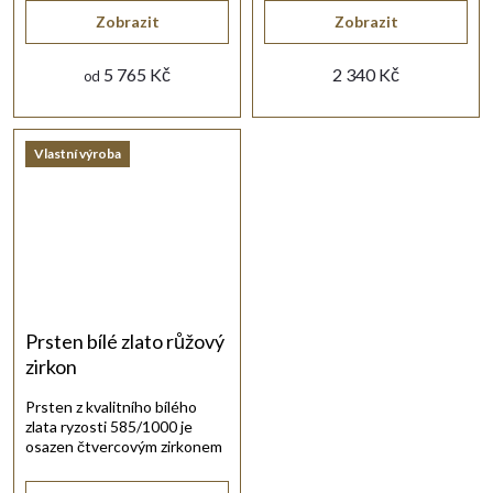
Zobrazit
Zobrazit
5 765 Kč
2 340 Kč
od
Vlastní výroba
Prsten bílé zlato růžový
zirkon
Prsten z kvalitního bílého
zlata ryzosti 585/1000 je
osazen čtvercovým zirkonem
růžové barvy.