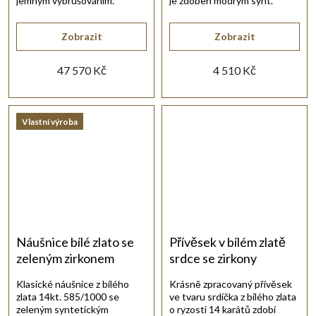
jemným vybrušováním.
je zdoben modrým synt.
opálem v klícce.
Zobrazit
Zobrazit
47 570 Kč
4 510 Kč
Vlastní výroba
Náušnice bílé zlato se
Přívěsek v bílém zlatě
zeleným zirkonem
srdce se zirkony
Klasické náušnice z bílého
Krásně zpracovaný přívěsek
zlata 14kt. 585/1000 se
ve tvaru srdíčka z bílého zlata
zeleným syntetickým
o ryzosti 14 karátů zdobí