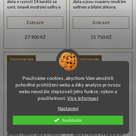
zlata o ryzosti 14 karátů se
zlata a jsou osazeny modrým
synt. tmavě modrými safíry a
safírem a bílými zirkony.
bílými zirkony.
Zobrazit
Zobrazit
27 900 Kč
15 750 Kč
Vlastní výroba
Vlastní výroba
Používáme cookies, abychom Vám umožnili
pohodlné prohlížení webu a díky analýze provozu
webu neustále zlepšovali jeho funkce, výkon a
použitelnost.
Více informací
Nastavení
Prořezávaný anděl z
Přívěsek oválný bílé
bílého zlata
zlato
Souhlasím
Jemný přívěsek ve tvaru
Elegantní přívěsek z bílého
anděla z bílého zlata o ryzosti
zlata o ryzosti 14 karátů se