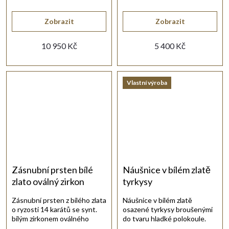
zirkonem.
třpytivé bílé zirkony.
Zobrazit
Zobrazit
10 950 Kč
5 400 Kč
Vlastní výroba
Zásnubní prsten bílé
Náušnice v bílém zlatě
zlato oválný zirkon
tyrkysy
Zásnubní prsten z bílého zlata
Náušnice v bílém zlatě
o ryzosti 14 karátů se synt.
osazené tyrkysy broušenými
bílým zirkonem oválného
do tvaru hladké polokoule.
brusu.