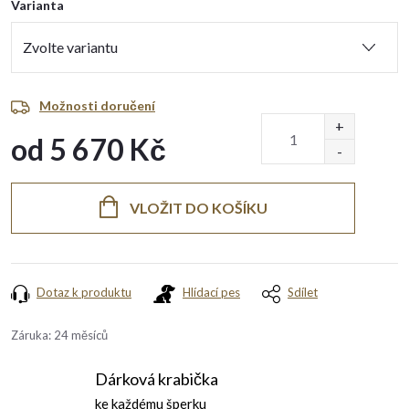
Varianta
Možnosti doručení
od
5 670 Kč
Měrná
cena:
VLOŽIT DO KOŠÍKU
Dotaz k produktu
Hlídací pes
Sdílet
Záruka
:
24 měsíců
Dárková krabička
ke každému šperku