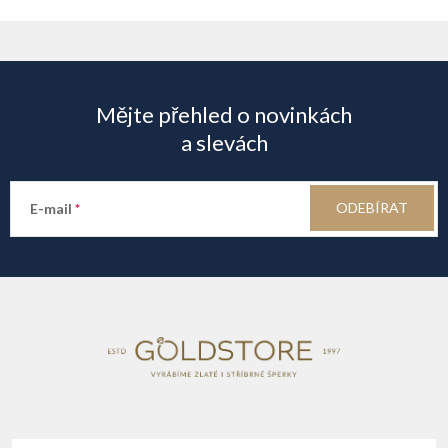
Z
á
Mějte přehled o novinkách
p
a slevách
a
ODEBÍRAT
E-mail
t
í