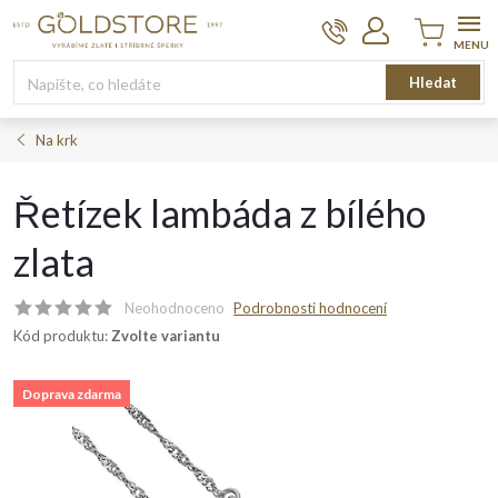
Přejít
na
obsah
Nákupní
Hledat
košík
Na krk
Řetízek lambáda z bílého
zlata
Neohodnoceno
Podrobnosti hodnocení
Kód produktu:
Zvolte variantu
Doprava zdarma