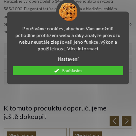
Řetízek je vyroben z bílého 14-ti karátového zlata s ryzostí
585/1000. Elegantní řetízek typu lambáda v hladkém lesklém
provedení má šířku 1 mm. Kroucený
řetízek z bílého zlata
je
opatřen zapínáním typu pérový kroužek. Lesklý řetízek je vhodný pro
Používáme cookies, abychom Vám umožnili
mnohé příležitosti.
pohodlné prohlížení webu a díky analýze provozu
webu neustále zlepšovali jeho funkce, výkon a
použitelnost.
Více informací
Parametry produktu
Nastavení
Recenze
Souhlasím
Diskuse
K tomuto produktu doporučujeme
ještě dokoupit
Vlastní výroba
Vlastní výroba