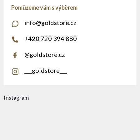
info
@
goldstore.cz
+420 720 394 880
@goldstore.cz
___goldstore___
Instagram