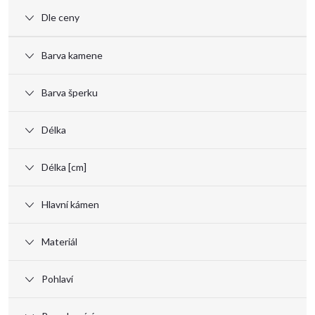
ý
Dle ceny
p
Barva kamene
i
Barva šperku
s
Délka
p
Délka [cm]
r
Hlavní kámen
o
Materiál
d
Pohlaví
u