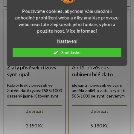
Používáme cookies, abychom Vám umožnili
Vlastní výroba
pohodlné prohlížení webu a díky analýze provozu
webu neustále zlepšovali jeho funkce, výkon a
použitelnost.
Více informací
Nastavení
Souhlasím
Zlatý přívěsek růžový
Anděl přívěsek s
synt. opál
rubínem bílé zlato
Kulatý lesklý přívěsek ve
Elegantní přívěsek ve tvaru
žlutém zlatě ryzosti 585/1000
anděla z bílého zlata o ryzosti
osazený jasně růžovým synt.
585/1000 se synt. červeným
opálem
rubínem.
Zobrazit
Zobrazit
3 150 Kč
5 180 Kč