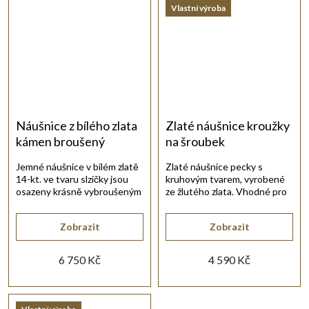
Vlastní výroba
Náušnice z bílého zlata
Zlaté náušnice kroužky
kámen broušený
na šroubek
Jemné náušnice v bílém zlatě
Zlaté náušnice pecky s
14-kt. ve tvaru slzičky jsou
kruhovým tvarem, vyrobené
osazeny krásně vybroušeným
ze žlutého zlata. Vhodné pro
zirkonem.
každodenní nošení.
Zobrazit
Zobrazit
6 750 Kč
4 590 Kč