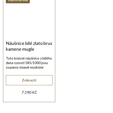
Vlastní výroba
Náušnice bílé zlato brus
kamene mugle
Tyto krásné náušnice z bílého
zlata ryzosti 585/1000 jsou
osazeny tmavě modrými
kulatými safíry.
Zobrazit
7 290 Kč