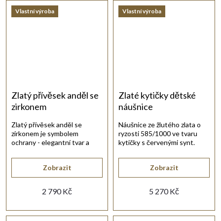
Vlastní výroba
Vlastní výroba
Zlatý přívěsek anděl se
Zlaté kytičky dětské
zirkonem
náušnice
Zlatý přívěsek anděl se
Náušnice ze žlutého zlata o
zirkonem je symbolem
ryzosti 585/1000 ve tvaru
ochrany - elegantní tvar a
kytičky s červenými synt.
jemný lesk.
rubíny a bílým zirkonem.
Zobrazit
Zobrazit
2 790 Kč
5 270 Kč