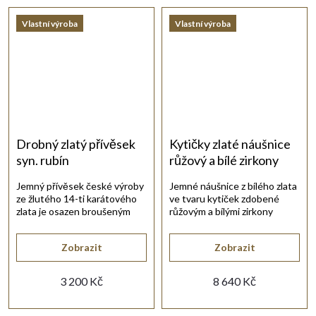
Vlastní výroba
Vlastní výroba
Drobný zlatý přívěsek
Kytičky zlaté náušnice
syn. rubín
růžový a bílé zirkony
Jemný přívěsek české výroby
Jemné náušnice z bílého zlata
ze žlutého 14-ti karátového
ve tvaru kytiček zdobené
zlata je osazen broušeným
růžovým a bílými zirkony
rubínem.
působí něžně a elegantně.
Zobrazit
Zobrazit
3 200 Kč
8 640 Kč