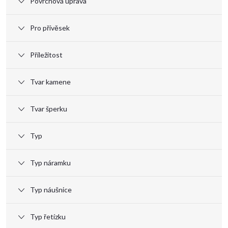
Povrchová úprava
k
Pro přívěsek
t
Příležitost
ů
Tvar kamene
Tvar šperku
Typ
Typ náramku
Typ náušnice
Typ řetízku