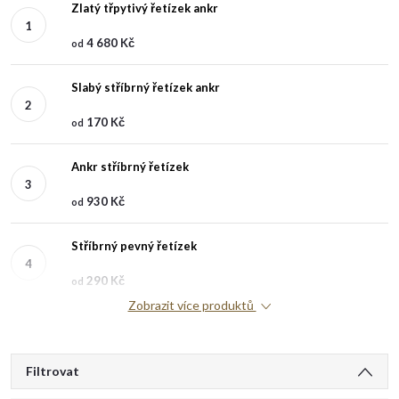
Zlatý třpytivý řetízek ankr
4 680 Kč
od
Slabý stříbrný řetízek ankr
170 Kč
od
Ankr stříbrný řetízek
930 Kč
od
Stříbrný pevný řetízek
290 Kč
od
Zobrazit více produktů
V
Filtrovat