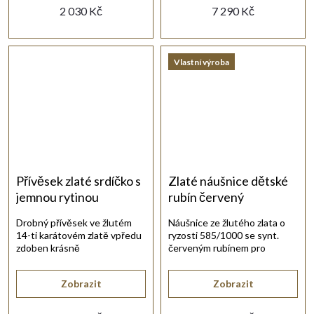
2 030 Kč
7 290 Kč
Vlastní výroba
Přívěsek zlaté srdíčko s
Zlaté náušnice dětské
jemnou rytinou
rubín červený
Drobný přívěsek ve žlutém
Náušnice ze žlutého zlata o
14-ti karátovém zlatě vpředu
ryzosti 585/1000 se synt.
zdoben krásně
červeným rubínem pro
propracovanou rytinou.
nejmenší slečny.
Zobrazit
Zobrazit