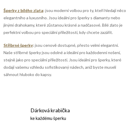
k
Šperky z bílého zlata
:
jsou moderní volbou pro ty, kteří hledají něco
y
elegantního a luxusního. Jsou ideální pro šperky s diamanty nebo
jinými drahokamy, které zůstanou krásné a nadčasové. Bílé zlato je
v
perfektní volbou pro speciální příležitosti, kdy chcete zazářit.
ý
Stříbrné šperky
:
jsou cenově dostupné, přesto velmi elegantní.
p
Naše stříbrné šperky jsou odolné a ideální pro každodenní nošení,
stejně jako pro speciální příležitosti. Jsou ideální pro šperky, které
i
dodají vašemu vzhledu sofistikovaný nádech, aniž byste museli
s
sáhnout hluboko do kapsy.
u
Dárková krabička
ke každému šperku