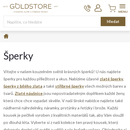
Přejít
na
obsah
Nákupní
Hledat
košík
Domů
Šperky
Vítejte v našem kouzelném světě krásných šperků! U nás najdete
šperky pro každou příležitost a vkus. Nabízíme úžasné
zlaté šperky
,
šperky z bílého zlata
a také
stříbrné šperky
všech možných barev a
tvarů.
Zlaté náušnice
jsou nepostradatelným doplňkem každé ženy,
která chce chce vypadat skvěle. V naší široké nabídce najdete také
nádherné náhrdelníky, náramky, prstýnky a řetízky i brože. Každý
kousek je pečlivě vyroben z kvalitních materiálů tak, aby Vám sloužil
po dlouhá léta. Vyberte si z naší kolekce ten pravý kousek, který
dokonale doplní váš outfit a udělá z vás hvězdu večera. Objednejte si