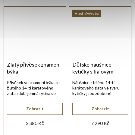
Vlastní výroba
Zlatý přívěsek znamení
Dětské náušnice
býka
kytičky s fialovým
kamínkem
Přívěsek ve znamení býka ze
Náušnice z bílého 14-ti
žlutého 14-ti karátového
karátového zlata ve tvaru
zlata zdobí jemná rytina se
kytičky jsou zdobené
symbolem znamení.
fialovými a bílými synt. zirkony.
Zobrazit
Zobrazit
3 380 Kč
7 290 Kč