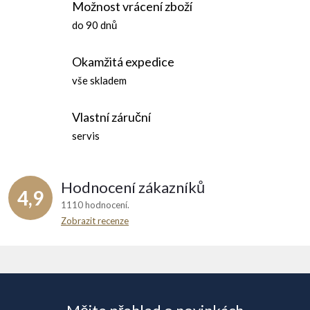
Možnost vrácení zboží
do 90 dnů
Okamžitá expedice
vše skladem
Vlastní záruční
servis
Hodnocení zákazníků
4,9
1110 hodnocení
Zobrazit recenze
Z
á