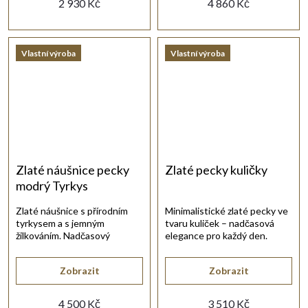
2 930 Kč
4 860 Kč
Vlastní výroba
Vlastní výroba
Zlaté náušnice pecky
Zlaté pecky kuličky
modrý Tyrkys
Zlaté náušnice s přírodním
Minimalistické zlaté pecky ve
tyrkysem a s jemným
tvaru kuliček – nadčasová
žilkováním. Nadčasový
elegance pro každý den.
doplněk pro každodenní
eleganci.
Zobrazit
Zobrazit
4 500 Kč
3 510 Kč