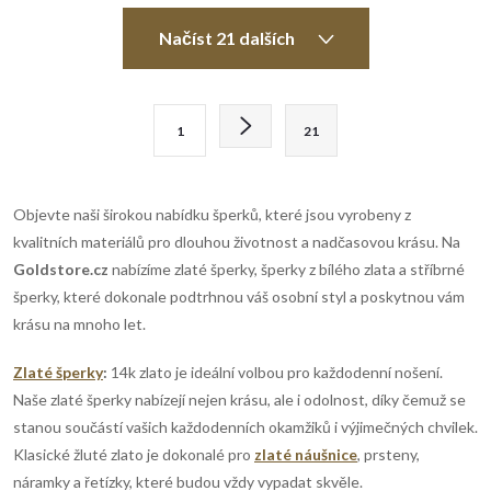
O
Načíst 21 dalších
v
l
S
1
21
t
á
r
d
á
Objevte naši širokou nabídku šperků, které jsou vyrobeny z
n
a
kvalitních materiálů pro dlouhou životnost a nadčasovou krásu. Na
k
Goldstore.cz
nabízíme zlaté šperky, šperky z bílého zlata a stříbrné
c
o
šperky, které dokonale podtrhnou váš osobní styl a poskytnou vám
í
krásu na mnoho let.
v
á
p
Zlaté šperky
:
14k zlato je ideální volbou pro každodenní nošení.
n
Naše zlaté šperky nabízejí nejen krásu, ale i odolnost, díky čemuž se
r
í
stanou součástí vašich každodenních okamžiků i výjimečných chvilek.
Klasické žluté zlato je dokonalé pro
zlaté náušnice
, prsteny,
v
náramky a řetízky, které budou vždy vypadat skvěle.