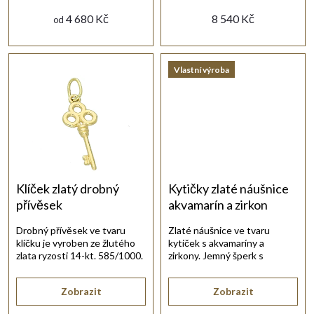
d
4 680 Kč
8 540 Kč
od
u
Vlastní výroba
k
t
ů
Klíček zlatý drobný
Kytičky zlaté náušnice
přívěsek
akvamarín a zirkon
Drobný přívěsek ve tvaru
Zlaté náušnice ve tvaru
klíčku je vyroben ze žlutého
kytiček s akvamaríny a
zlata ryzosti 14-kt. 585/1000.
zirkony. Jemný šperk s
klasickým patentovým
zapínáním.
Zobrazit
Zobrazit