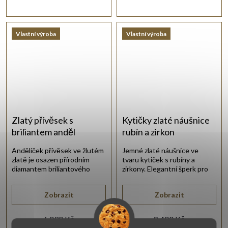
Vlastní výroba
Vlastní výroba
Zlatý přívěsek s
Kytičky zlaté náušnice
briliantem anděl
rubín a zirkon
Andělíček přívěsek ve žlutém
Jemné zlaté náušnice ve
zlatě je osazen přírodním
tvaru kytiček s rubíny a
diamantem briliantového
zirkony. Elegantní šperk pro
brusu.
mnoho příležitostí.
Zobrazit
Zobrazit
6 030 Kč
8 400 Kč