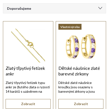
Ř
Doporučujeme
a
Nejlevnější
Vlastní výroba
Nejdražší
z
Nejprodávanější
e
Abecedně
n
í
Zlatý třpytivý řetízek
Dětské náušnice zlaté
ankr
barevné zirkony
p
Zlatý třpytivý řetízek typu
Dětské zlaté náušnice
ankr ze žlutého zlata o ryzosti
kroužky jsou osazeny s
r
14 karátů s uzávěrem na
barevnými zirkony a jsou
pérový kroužek.
vyrobené ze žlutého zlata.
o
Zobrazit
Zobrazit