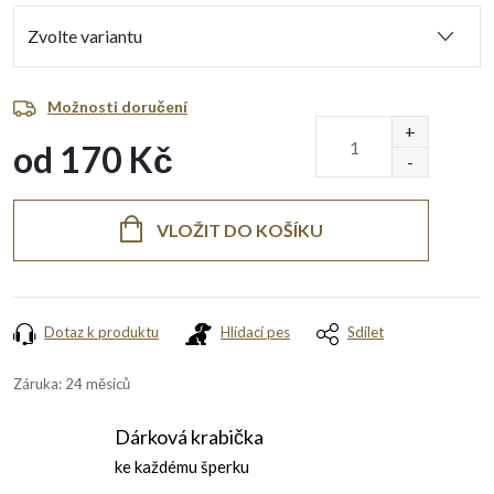
Možnosti doručení
od
170 Kč
Měrná
cena:
VLOŽIT DO KOŠÍKU
Dotaz k produktu
Hlídací pes
Sdílet
Záruka
:
24 měsíců
Dárková krabička
ke každému šperku