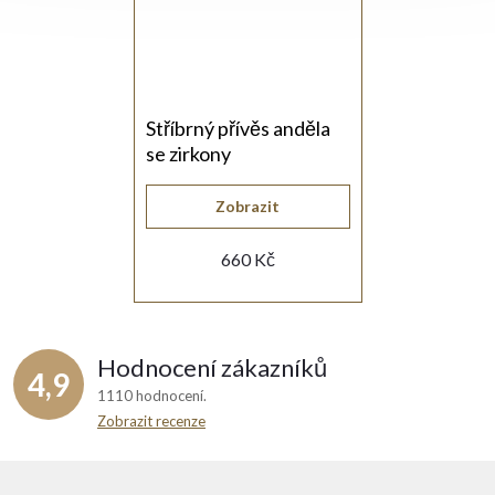
Stříbrný přívěs anděla
se zirkony
Zobrazit
660 Kč
Hodnocení zákazníků
4,9
1110 hodnocení
Zobrazit recenze
Z