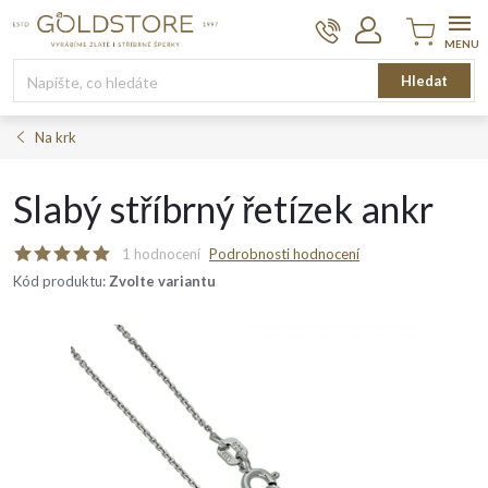
Přejít
na
obsah
Nákupní
Hledat
košík
Na krk
Slabý stříbrný řetízek ankr
1 hodnocení
Podrobnosti hodnocení
Kód produktu:
Zvolte variantu