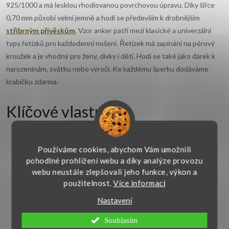
925/1000 a má lesklou rhodiovanou povrchovou úpravu. Díky šířce
0,70 mm působí velmi jemně a hodí se především k drobnějším
stříbrným přívěskům
. Vzor anker patří mezi klasické a univerzální
typy řetízků pro každodenní nošení. Řetízek má zapínání na pérový
kroužek a je vhodný pro ženy, dívky i děti. Hodí se také jako dárek k
narozeninám, svátku nebo výročí. Ke každému šperku dodáváme
krabičku zdarma.
Klíčové vlastnosti
Materiál:
stříbro 925/1000, povrchová úprava rhodiem
Používáme cookies, abychom Vám umožnili
Typ šperku:
řetízek
pohodlné prohlížení webu a díky analýze provozu
Typ řetízku:
anker
webu neustále zlepšovali jeho funkce, výkon a
Šířka:
0,70 mm
použitelnost.
Více informací
Zapínání:
pérový kroužek
Nastavení
Povrchová úprava:
lesklá, rhodiovaná
Styl:
jemný, klasický, decentní
Souhlasím