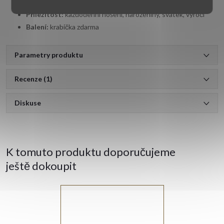
Určení:
pro ženy, dívky a děti
Příležitost:
každodenní nošení, narozeniny, svátek, výročí
Balení:
krabička zdarma
Parametry produktu
Recenze (1)
Diskuse
K tomuto produktu doporučujeme
ještě dokoupit