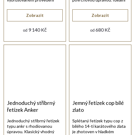
bílého 14-ti karátového zlata.
pro nošení s přívěskem.
Zobrazit
Zobrazit
9 140 Kč
680 Kč
od
od
Jednoduchý stříbrný
Jemný řetízek cop bílé
řetízek Anker
zlato
Jednoduchý stříbrný řetízek
Splétaný řetízek typu cop z
typu ankr s rhodiovanou
bílého 14-ti karátového zlata
úpravou. Klasický vhodný
je zhotoven v hladkém