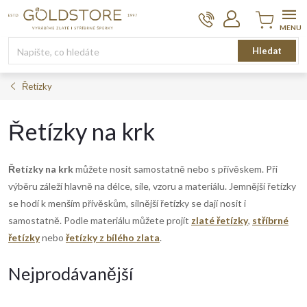
Přejít
na
obsah
Nákupní
Hledat
košík
Řetízky
Řetízky na krk
Řetízky na krk
můžete nosit samostatně nebo s přívěskem. Při
výběru záleží hlavně na délce, síle, vzoru a materiálu. Jemnější řetízky
se hodí k menším přívěskům, silnější řetízky se dají nosit i
samostatně. Podle materiálu můžete projít
zlaté řetízky
,
stříbrné
řetízky
nebo
řetízky z bílého zlata
.
Nejprodávanější