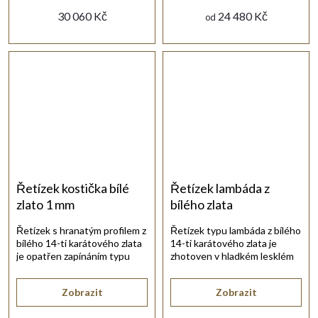
30 060 Kč
24 480 Kč
od
Řetízek kostička bílé
Řetízek lambáda z
zlato 1 mm
bílého zlata
Řetízek s hranatým profilem z
Řetízek typu lambáda z bílého
bílého 14-ti karátového zlata
14-ti karátového zlata je
je opatřen zapínáním typu
zhotoven v hladkém lesklém
pérový kroužek.
provedení.
Zobrazit
Zobrazit