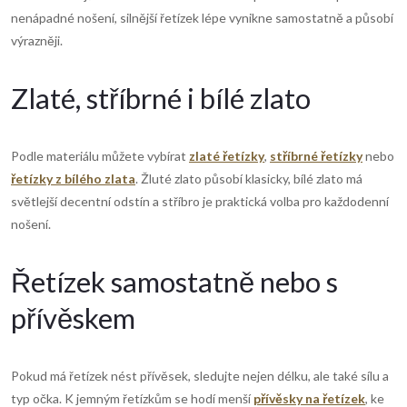
r
í
nenápadné nošení, silnější řetízek lépe vynikne samostatně a působí
výrazněji.
v
k
Zlaté, stříbrné i bílé zlato
y
v
Podle materiálu můžete vybírat
zlaté řetízky
,
stříbrné řetízky
nebo
řetízky z bílého zlata
. Žluté zlato působí klasicky, bílé zlato má
ý
světlejší decentní odstín a stříbro je praktická volba pro každodenní
nošení.
p
i
Řetízek samostatně nebo s
s
přívěskem
u
Pokud má řetízek nést přívěsek, sledujte nejen délku, ale také sílu a
typ očka. K jemným řetízkům se hodí menší
přívěsky na řetízek
, ke