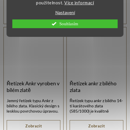
použitelnost.
Více informací
Nastavení
13 820 Kč
3 110 Kč
od
od
Souhlasím
Řetízek Ankr vyroben v
Řetízek ankr z bílého
bílém zlatě
zlata
Jemný řetízek typu Ankr z
Řetízek typu ankr z bílého 14-
bílého zlata. Klasický design s
ti karátového zlata
lesklou povrchovou úpravou.
(585/1000) je kvalitně
vyroben v České republice.
Zobrazit
Zobrazit