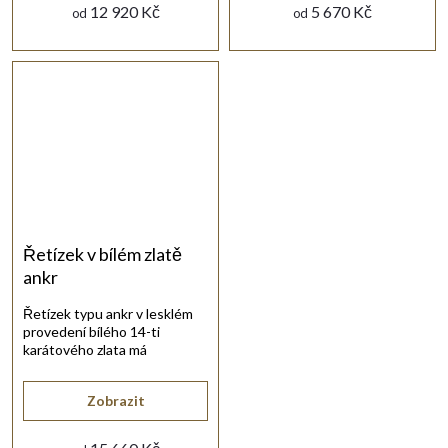
12 920 Kč
5 670 Kč
od
od
Řetízek v bílém zlatě
ankr
Řetízek typu ankr v lesklém
provedení bílého 14-ti
karátového zlata má
karabinový uzávěr.
Zobrazit