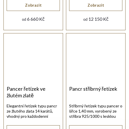
Zobrazit
Zobrazit
6 660 Kč
12 150 Kč
od
od
Pancer řetízek ve
Pancr stříbrný řetízek
žlutém zlatě
Elegantní řetízek typu pancr
Stříbrný řetízek typu pancer o
ze žlutého zlata 14 karátů,
šířce 1,40 mm, vyrobený ze
vhodný pro každodenní
stříbra 925/1000 s lesklou
nošení.
rhodiovanou povrchovou
úpravou.