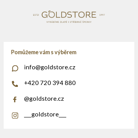
info
@
goldstore.cz
+420 720 394 880
@goldstore.cz
___goldstore___