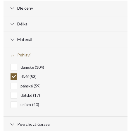
ý
Dle ceny
p
Délka
i
Materiál
s
Pohlaví
p
dámské
104
r
dívčí
53
pánské
59
o
dětské
17
unisex
40
d
u
Povrchová úprava