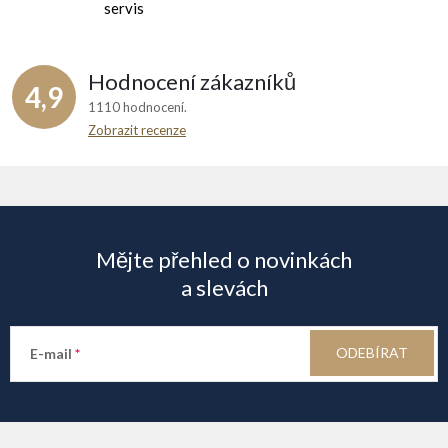
servis
Hodnocení zákazníků
4,9
1110 hodnocení
Zobrazit recenze
Z
á
Mějte přehled o novinkách
p
a slevách
a
ODEBÍRAT
E-mail
t
í