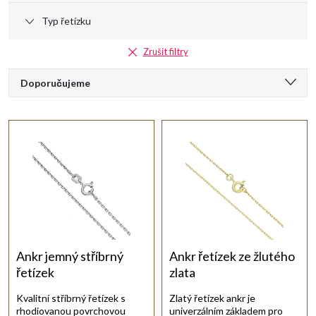
k
Typ řetízku
t
Zrušit filtry
Ř
ů
Doporučujeme
a
Nejlevnější
Nejdražší
z
Nejprodávanější
e
Abecedně
n
í
Ankr jemný stříbrný
Ankr řetízek ze žlutého
řetízek
zlata
p
Kvalitní stříbrný řetízek s
Zlatý řetízek ankr je
rhodiovanou povrchovou
univerzálním základem pro