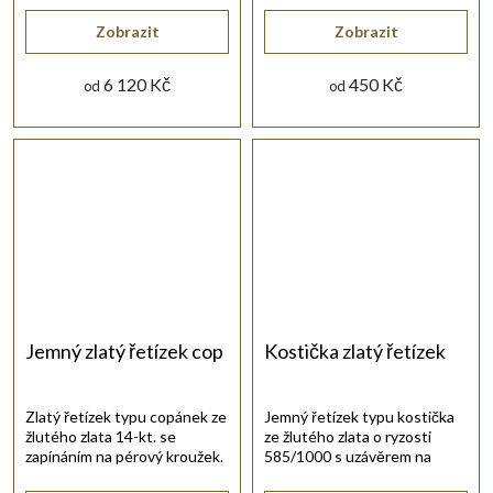
Zobrazit
Zobrazit
6 120 Kč
450 Kč
od
od
Jemný zlatý řetízek cop
Kostička zlatý řetízek
Zlatý řetízek typu copánek ze
Jemný řetízek typu kostička
žlutého zlata 14-kt. se
ze žlutého zlata o ryzosti
zapínáním na pérový kroužek.
585/1000 s uzávěrem na
pérový kroužek.