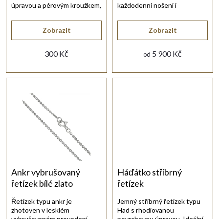
r
úpravou a pérovým kroužkem,
každodenní nošení i
dostupný v několika délkách.
kombinaci s přívěskem.
o
Zobrazit
Zobrazit
d
300 Kč
5 900 Kč
od
u
k
t
ů
Ankr vybrušovaný
Háďátko stříbrný
řetízek bílé zlato
řetízek
Řetízek typu ankr je
Jemný stříbrný řetízek typu
zhotoven v lesklém
Had s rhodiovanou
vybrušovaném provedení
povrchovou úpravou. Ideální