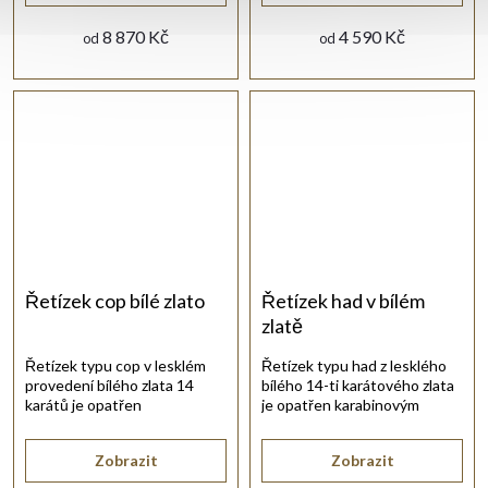
8 870 Kč
4 590 Kč
od
od
Řetízek cop bílé zlato
Řetízek had v bílém
zlatě
Řetízek typu cop v lesklém
Řetízek typu had z lesklého
provedení bílého zlata 14
bílého 14-ti karátového zlata
karátů je opatřen
je opatřen karabinovým
karabinovým uzávěrem.
uzávěrem.
Zobrazit
Zobrazit