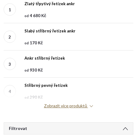
Zlatý třpytivý řetízek ankr
4 680 Kč
od
Slabý stříbrný řetízek ankr
170 Kč
od
Ankr stříbrný řetízek
930 Kč
od
Stříbrný pevný řetízek
290 Kč
od
Zobrazit více produktů
V
Filtrovat