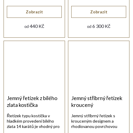
doplněk pro každý den.
lesklém provedení.
Zobrazit
Zobrazit
440 Kč
6 300 Kč
od
od
Jemný řetízek z bílého
Jemný stříbrný řetízek
zlata kostička
kroucený
Řetízek typu kostička v
Jemný stříbrný řetízek s
hladkém provedení bílého
krouceným designem a
zlata 14 karátů je vhodný pro
rhodiovanou povrchovou
menší přívěsek.
úpravou.