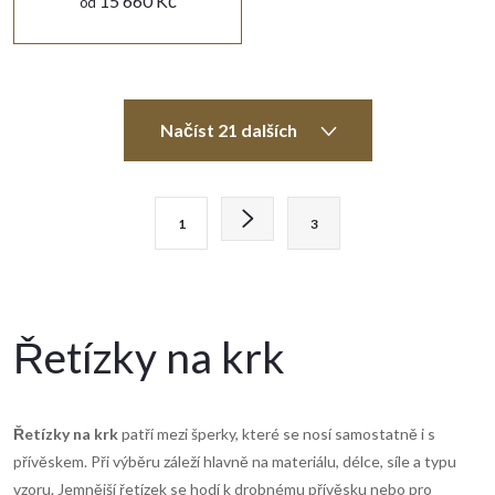
15 660 Kč
od
O
Načíst 21 dalších
v
l
S
1
3
t
á
r
d
á
n
a
Řetízky na krk
k
c
o
í
v
Řetízky na krk
patří mezi šperky, které se nosí samostatně i s
á
přívěskem. Při výběru záleží hlavně na materiálu, délce, síle a typu
p
n
vzoru. Jemnější řetízek se hodí k drobnému přívěsku nebo pro