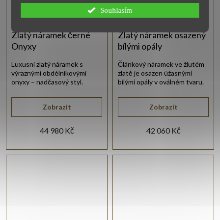
Souhlasím
Zlatý náramek černé
Zlatý náramek osazený
Onyxy
bílými opály
Luxusní zlatý náramek s
Článkový náramek ve žlutém
výraznými obdélníkovými
zlatě je osazen úžasnými
onyxy – nadčasový styl.
bílými opály v oválném tvaru.
Zobrazit
Zobrazit
44 980 Kč
42 060 Kč