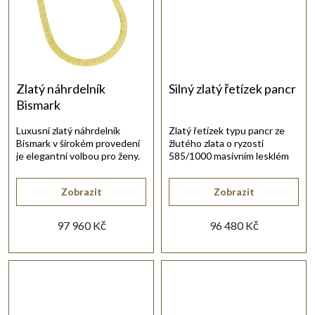
t
ů
Zlatý náhrdelník
Silný zlatý řetízek pancr
Bismark
Luxusní zlatý náhrdelník
Zlatý řetízek typu pancr ze
Bismark v širokém provedení
žlutého zlata o ryzosti
je elegantní volbou pro ženy.
585/1000 masivním lesklém
provedení.
Zobrazit
Zobrazit
97 960 Kč
96 480 Kč