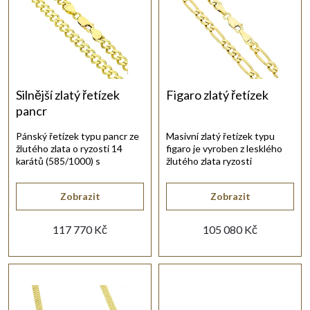
Nejprodávanější
e
s
Abecedně
n
p
í
r
Silnější zlatý řetízek
Figaro zlatý řetízek
pancr
p
o
Pánský řetízek typu pancr ze
Masivní zlatý řetízek typu
žlutého zlata o ryzosti 14
figaro je vyroben z lesklého
r
d
karátů (585/1000) s
žlutého zlata ryzosti
karabinovým uzávěrem.
14karátů.
o
u
Zobrazit
Zobrazit
d
117 770 Kč
105 080 Kč
k
u
t
k
ů