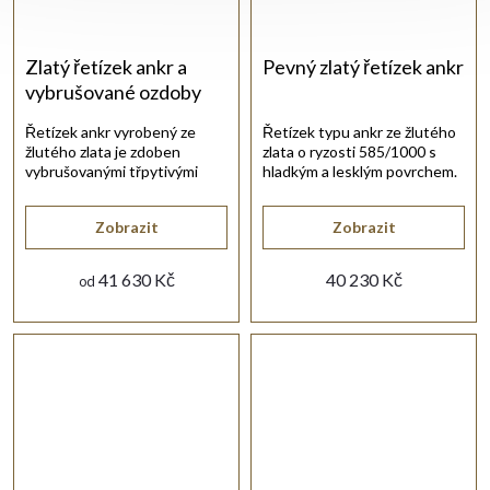
Zlatý řetízek ankr a
Pevný zlatý řetízek ankr
vybrušované ozdoby
Řetízek ankr vyrobený ze
Řetízek typu ankr ze žlutého
žlutého zlata je zdoben
zlata o ryzosti 585/1000 s
vybrušovanými třpytivými
hladkým a lesklým povrchem.
zlatými válečky.
Zobrazit
Zobrazit
41 630 Kč
40 230 Kč
od