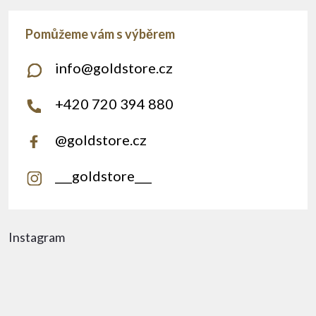
info
@
goldstore.cz
+420 720 394 880
@goldstore.cz
___goldstore___
Instagram