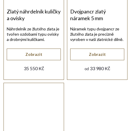
Zlatý náhrdelník kuličky
Dvojpancr zlatý
a ovísky
náramek 5 mm
Náhrdelník ze žlutého zlata je
Náramek typu dvojpancr ze
tvořen ozdobami typu ovísky
žlutého zlata je precizně
a drobnými kuličkami.
vyroben v naší zlatnické dílně.
Zobrazit
Zobrazit
35 550 Kč
33 980 Kč
od