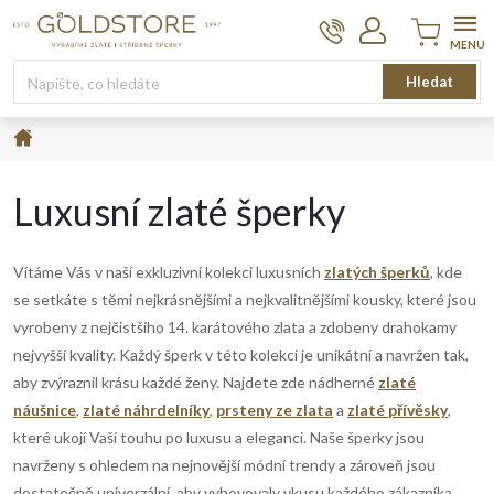
Přejít
na
obsah
Nákupní
Hledat
košík
Domů
Luxusní zlaté šperky
Vítáme Vás v naší exkluzivní kolekci luxusních
zlatých šperků
, kde
se setkáte s těmi nejkrásnějšími a nejkvalitnějšími kousky, které jsou
vyrobeny z nejčistšího 14. karátového zlata a zdobeny drahokamy
nejvyšší kvality.
Každý šperk v této kolekci je unikátní a navržen tak,
aby zvýraznil krásu každé ženy. Najdete zde nádherné
zlaté
náušnice
,
zlaté náhrdelníky
,
prsteny ze zlata
a
zlaté přívěsky
,
které ukojí Vaší touhu po luxusu a eleganci.
Naše šperky jsou
navrženy s ohledem na nejnovější módní trendy a zároveň jsou
dostatečně univerzální, aby vyhovovaly vkusu každého zákazníka.