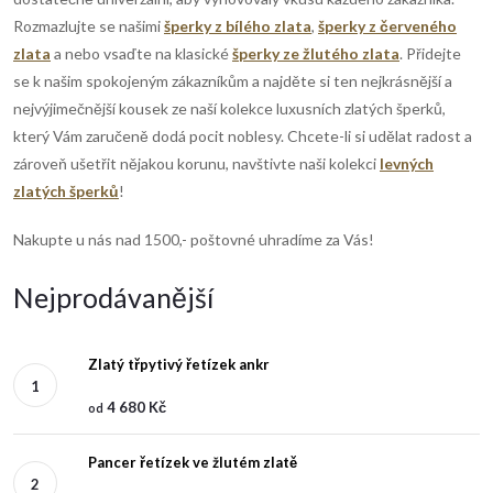
Rozmazlujte se našimi
šperky z bílého zlata
,
šperky z červeného
zlata
a nebo vsaďte na klasické
šperky ze žlutého zlata
.
Přidejte
se k našim spokojeným zákazníkům a najděte si ten nejkrásnější a
nejvýjimečnější kousek ze naší kolekce luxusních zlatých šperků,
který Vám zaručeně dodá pocit noblesy.
Chcete-li si udělat radost a
zároveň ušetřit nějakou korunu, navštivte naši kolekci
levných
zlatých šperků
!
Nakupte u nás nad 1500,- poštovné uhradíme za Vás!
Nejprodávanější
Zlatý třpytivý řetízek ankr
4 680 Kč
od
Pancer řetízek ve žlutém zlatě