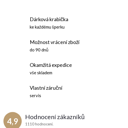
á
r
d
á
Dárková krabička
n
a
ke každému šperku
k
c
o
Možnost vrácení zboží
í
v
do 90 dnů
á
p
n
Okamžitá expedice
r
í
vše skladem
v
Vlastní záruční
k
servis
y
v
Hodnocení zákazníků
4,9
ý
1110 hodnocení