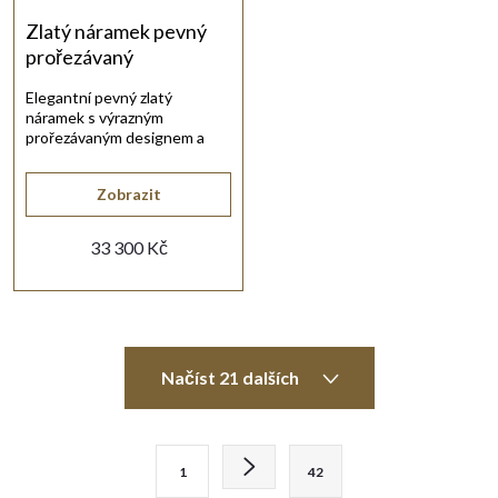
Zlatý náramek pevný
prořezávaný
Elegantní pevný zlatý
náramek s výrazným
prořezávaným designem a
bezpečným jazýčkovým
zapínáním.
Zobrazit
33 300 Kč
O
Načíst 21 dalších
v
l
S
1
42
t