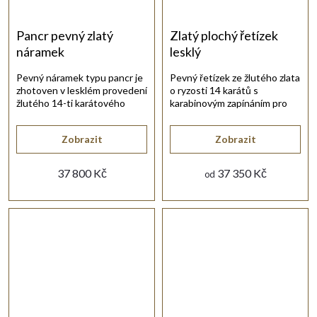
Pancr pevný zlatý
Zlatý plochý řetízek
náramek
lesklý
Pevný náramek typu pancr je
Pevný řetízek ze žlutého zlata
zhotoven v lesklém provedení
o ryzosti 14 karátů s
žlutého 14-ti karátového
karabinovým zapínáním pro
zlata.
každý den.
Zobrazit
Zobrazit
37 800 Kč
37 350 Kč
od