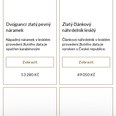
Dvojpancr zlatý pevný
Zlatý článkový
náramek
náhrdelník lesklý
Nápadný náramek v lesklém
Článkový náhrdelník v lesklém
provedení žlutého zlata je
provedení žlutého zlata je
opatřen karabinovým
vyroben v České republice.
uzávěrem.
Zobrazit
Zobrazit
53 280 Kč
49 050 Kč