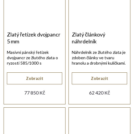
Zlatý řetízek dvojpancr
Zlatý článkový
5 mm
náhrdelník
Masivní pánský řetízek
Náhrdelník ze žlutého zlata je
dvojpancr ze žlutého zlata o
zdoben články ve tvaru
ryzosti 585/1000 s
hranolu a drobnými kuličkami.
karabinovým zapínáním.
Zobrazit
Zobrazit
77 850 Kč
62 420 Kč