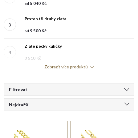
5 040 Kč
od
Prsten tři druhy zlata
9 500 Kč
od
Zlaté pecky kuličky
3 510 Kč
Zobrazit více produktů
V
Filtrovat
Ř
ý
Nejdražší
a
Doporučujeme
p
Nejlevnější
z
i