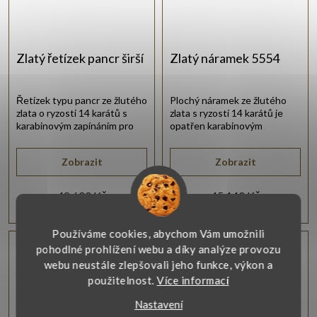
Zlatý řetízek pancr širší
Zlatý náramek 5554
Řetízek typu pancr ze žlutého
Plochý náramek ze žlutého
zlata o ryzosti 14 karátů s
zlata s ryzostí 14 karátů je
karabinovým zapínáním pro
opatřen karabinovým
každý den.
zapínáním.
Zobrazit
Zobrazit
48 600 Kč
45 140 Kč
Používáme cookies, abychom Vám umožnili
Vlastní výroba
Vlastní výroba
pohodlné prohlížení webu a díky analýze provozu
webu neustále zlepšovali jeho funkce, výkon a
použitelnost.
Více informací
Nastavení