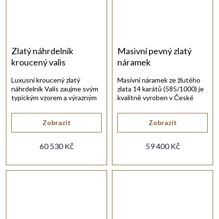
Zlatý náhrdelník
Masivní pevný zlatý
kroucený valis
náramek
Luxusní kroucený zlatý
Masivní náramek ze žlutého
náhrdelník Valis zaujme svým
zlata 14 karátů (585/1000) je
typickým vzorem a výrazným
kvalitně vyroben v České
leskem.
republice.
Zobrazit
Zobrazit
60 530 Kč
59 400 Kč