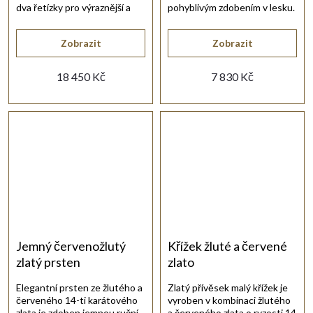
dva řetízky pro výraznější a
pohyblivým zdobením v lesku.
elegantní vzhled.
Zobrazit
Zobrazit
18 450 Kč
7 830 Kč
Jemný červenožlutý
Křížek žluté a červené
zlatý prsten
zlato
Elegantní prsten ze žlutého a
Zlatý přívěsek malý křížek je
červeného 14-ti karátového
vyroben v kombinaci žlutého
zlata je zdoben jemnou ruční
a červeného zlata o ryzosti 14