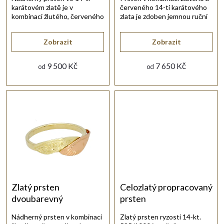
karátovém zlatě je v
červeného 14-ti karátového
r
kombinaci žlutého, červeného
zlata je zdoben jemnou ruční
a bílého zlata.
rytinou.
o
Zobrazit
Zobrazit
d
9 500 Kč
7 650 Kč
od
od
u
k
t
ů
Zlatý prsten
Celozlatý propracovaný
dvoubarevný
prsten
Nádherný prsten v kombinaci
Zlatý prsten ryzosti 14-kt.