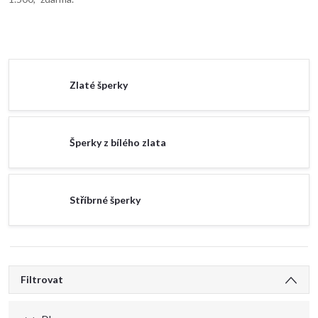
Zlaté šperky
Šperky z bílého zlata
Stříbrné šperky
V
Filtrovat