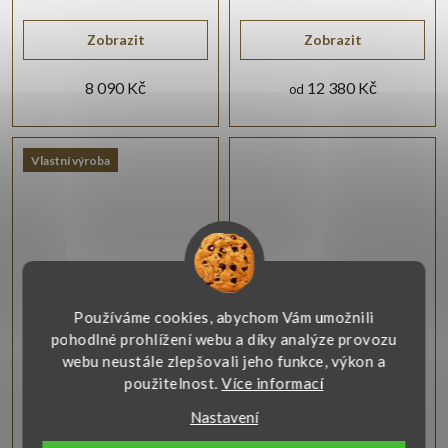
nádechem.
nošení.
Zobrazit
Zobrazit
8 090 Kč
12 380 Kč
od
Vlastní výroba
Používáme cookies, abychom Vám umožnili
Náušnice z červeného
Náušnice žlutočervené
pohodlné prohlížení webu a díky analýze provozu
zlata
zlato
webu neustále zlepšovali jeho funkce, výkon a
použitelnost.
Více informací
Krásné náušnice z červeného
Náušnice ze žlutého a
zlata ryzosti 585/1000 jsou
červeného zlata zaujmou
Nastavení
osazeny bílým broušeným
precizním ručním
zirkonem.
zpracováním.