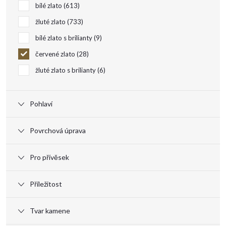
k
bílé zlato
613
t
žluté zlato
733
bílé zlato s brilianty
9
ů
červené zlato
28
žluté zlato s brilianty
6
Pohlaví
Povrchová úprava
Pro přívěsek
Příležitost
Tvar kamene