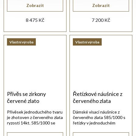
Zobrazit
Zobrazit
8 475 Kč
7 200 Kč
Vlastní výroba
Vlastní výroba
Přívěs se zirkony
Řetízkové náušnice z
červené zlato
červeného zlata
Přívěsek jednoduchého tvaru
Dámské visací náušnice z
je zhotoven z červeného zlata
červeného zlata 585/1000 s
ryzosti 14kt. 585/1000 se
řetízky v jednoduchém
zirkony.
elegantním stylu.