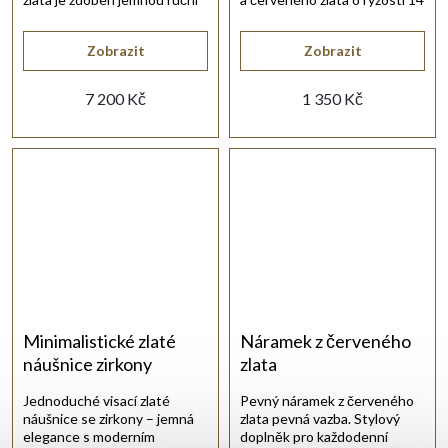
rytinou.
karátů 585/1000.
Zobrazit
Zobrazit
7 200 Kč
1 350 Kč
Minimalistické zlaté
Náramek z červeného
náušnice zirkony
zlata
Jednoduché visací zlaté
Pevný náramek z červeného
náušnice se zirkony – jemná
zlata pevná vazba. Stylový
elegance s moderním
doplněk pro každodenní