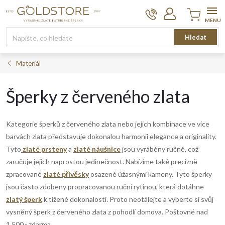
Přejít
na
obsah
Nákupní
Hledat
košík
Materiál
Šperky z červeného zlata
Kategorie šperků z červeného zlata nebo jejich kombinace ve více
barvách zlata představuje dokonalou harmonii elegance a originality.
Tyto
zlaté prsteny
a
zlaté náušnice
jsou vyráběny ručně, což
zaručuje jejich naprostou jedinečnost. Nabízíme také precizně
zpracované
zlaté přívěsky
osazené úžasnými kameny. Tyto šperky
jsou často zdobeny propracovanou ruční rytinou, která dotáhne
zlatý šperk
k tížené dokonalosti. Proto neotálejte a vyberte si svůj
vysněný šperk z červeného zlata z pohodlí domova. Poštovné nad
1.500,- zdarma.