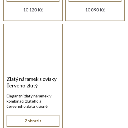
10 120 Kč
10 890 Kč
Zlatý náramek s ovísky
červeno-žlutý
Elegantní zlatý náramek v
kombinaci žlutého a
červeného zlata krásně
zvýrazní každodenní i
slavnostní outfit.
Zobrazit