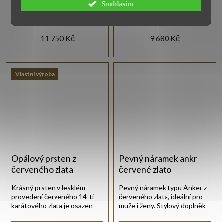
Souhlasím
Zobrazit
Zobrazit
11 750 Kč
9 680 Kč
Vlastní výroba
Opálový prsten z
Pevný náramek ankr
červeného zlata
červené zlato
Krásný prsten v lesklém
Pevný náramek typu Anker z
provedení červeného 14-ti
červeného zlata, ideální pro
karátového zlata je osazen
muže i ženy. Stylový doplněk
kulatým bílým synt. opálem.
pro každodenní nošení.