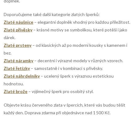
p
doplněk.
n
r
í
Doporučujeme také další kategorie zlatých šperků:
Zlaté náušnice
– elegantní doplněk vhodný pro každou příležitost.
v
Zlaté přívěsky
– krásné motivy se symbolikou, které potěší i jako
k
dárek.
Zlaté prsteny
– od klasických až po moderní kousky s kamenem i
y
bez.
v
Zlaté náramky
– decentní i výrazné modely v různých vzorech.
Zlaté řetízky
– samostatně i v kombinaci s přívěsky.
ý
Zlaté náhrdelníky
– ucelený šperk s výraznou estetickou
hodnotou.
p
Zlaté brože
– výjimečný šperk pro osobitý styl.
i
Objevte krásu červeného zlata v špercích, které vás budou těšit
s
každý den. Doprava zdarma při objednávce nad 1 500 Kč.
u