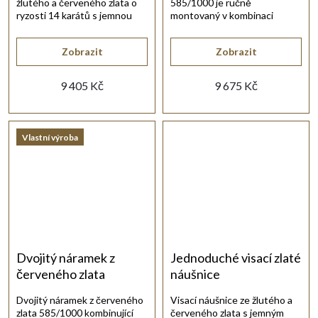
žlutého a červeného zlata o
585/1000 je ručně
ryzosti 14 karátů s jemnou
montovaný v kombinaci
ruční rytinou.
žlutého a červeného zlata.
Zobrazit
Zobrazit
9 405 Kč
9 675 Kč
Vlastní výroba
Dvojitý náramek z
Jednoduché visací zlaté
červeného zlata
náušnice
Dvojitý náramek z červeného
Visací náušnice ze žlutého a
zlata 585/1000 kombinující
červeného zlata s jemným