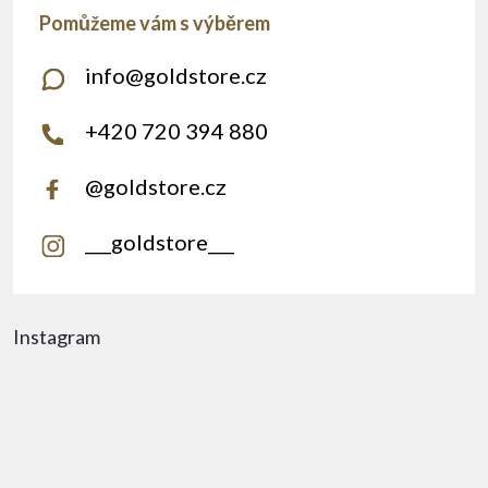
info
@
goldstore.cz
+420 720 394 880
@goldstore.cz
___goldstore___
Instagram