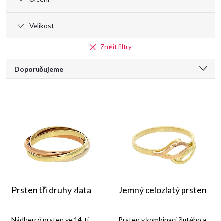
Velikost
Zrušit filtry
Ř
Doporučujeme
a
Nejlevnější
Nejdražší
z
Nejprodávanější
e
Abecedně
n
í
Prsten tři druhy zlata
Jemný celozlatý prsten
p
Nádherný prsten ve 14-ti
Prsten v kombinaci žlutého a