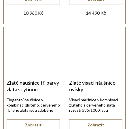
10 960 Kč
14 490 Kč
Zlaté náušnice tři barvy
Zlaté visací náušnice
zlata s rytinou
ovísky
Elegantní náušnice v
Visací náušnice v kombinaci
kombinaci žlutého, červeného
žlutého a červeného zlata
i bílého zlata jsou zdobené
ryzosti 585/1000 jsou
ruční rytinou.
zdobeny zlatými ovísky.
Zobrazit
Zobrazit