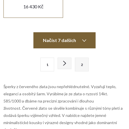
16 430 Kč
O
Načíst 7 dalších
v
l
S
1
2
t
á
r
d
á
Šperky z červeného zlata jsou nepřehlédnutelné. Vyzařují teplo,
n
a
eleganci a osobitý šarm. Vyrábíme je ze zlata o ryzosti 14kt.
k
585/1000 a dbáme na precizní zpracování i dlouhou
c
o
životnost. Červené zlato se skvěle kombinuje s různými tóny pleti a
í
dodává šperku výjimečný vzhled. V nabídce najdete jemné
v
minimalistické kousky i výrazné designy vhodné jako dominantní
á