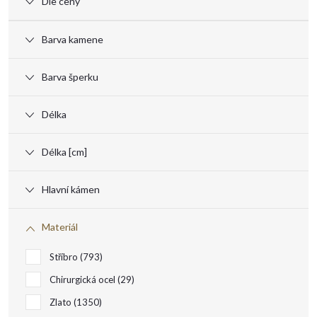
ý
Dle ceny
p
Barva kamene
i
Barva šperku
s
Délka
p
Délka [cm]
r
Hlavní kámen
o
Materiál
d
Stříbro
793
u
Chirurgická ocel
29
Zlato
1350