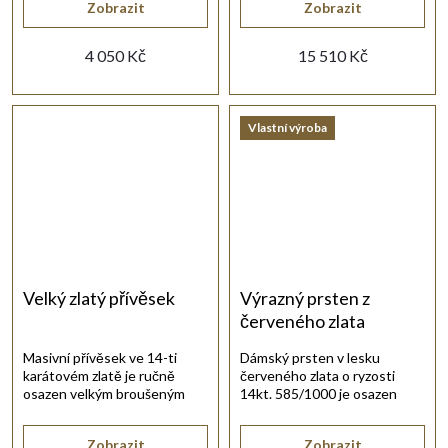
Zobrazit
Zobrazit
4 050 Kč
15 510 Kč
Vlastní výroba
Velký zlatý přívěsek
Výrazný prsten z
červeného zlata
Masivní přívěsek ve 14-ti
Dámský prsten v lesku
karátovém zlatě je ručně
červeného zlata o ryzosti
osazen velkým broušeným
14kt. 585/1000 je osazen
akvamarínem.
kulatým třpytivým zirkonem.
Zobrazit
Zobrazit