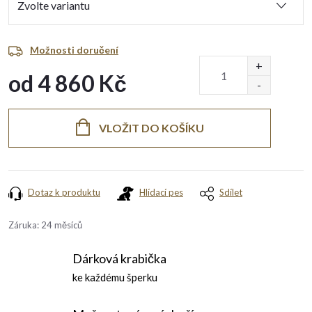
Možnosti doručení
od
4 860 Kč
Měrná
cena:
VLOŽIT DO KOŠÍKU
Dotaz k produktu
Hlídací pes
Sdílet
Záruka
:
24 měsíců
Dárková krabička
ke každému šperku