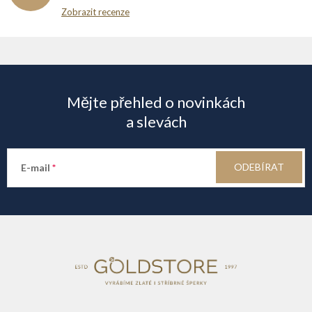
Zobrazit recenze
Z
á
Mějte přehled o novinkách
p
a slevách
a
ODEBÍRAT
E-mail
t
í