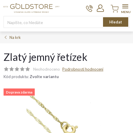
Přejít
na
obsah
Nákupní
Hledat
košík
Na krk
Zlatý jemný řetízek
Neohodnoceno
Podrobnosti hodnocení
Kód produktu:
Zvolte variantu
Doprava zdarma