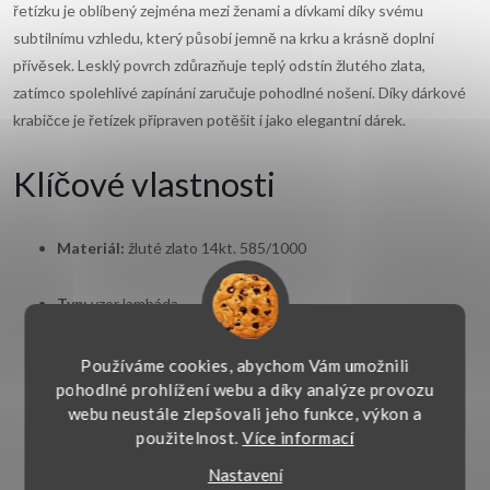
řetízku je oblíbený zejména mezi ženami a dívkami díky svému
subtilnímu vzhledu, který působí jemně na krku a krásně doplní
přívěsek. Lesklý povrch zdůrazňuje teplý odstín žlutého zlata,
zatímco spolehlivé zapínání zaručuje pohodlné nošení. Díky dárkové
krabičce je řetízek připraven potěšit i jako elegantní dárek.
Klíčové vlastnosti
Materiál:
žluté zlato 14kt. 585/1000
Typ:
vzor lambáda
Zapínání:
pérový kroužek
Používáme cookies, abychom Vám umožnili
pohodlné prohlížení webu a díky analýze provozu
webu neustále zlepšovali jeho funkce, výkon a
Šířka:
1 mm
použitelnost.
Více informací
Styl:
jemný, hravý
Nastavení