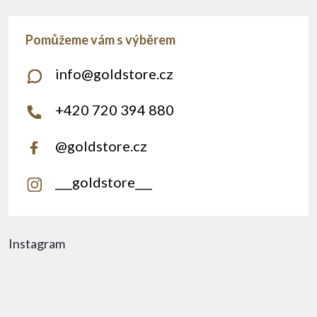
info
@
goldstore.cz
+420 720 394 880
@goldstore.cz
___goldstore___
Instagram