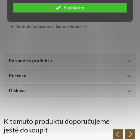
Souhlasím
Určení:
dámské, dívčí
Balení:
dodáváno v dárkové krabičce
Parametry produktu
Recenze
Diskuse
K tomuto produktu doporučujeme
ještě dokoupit