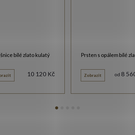
nice bílé zlato kulatý
Prsten s opálem bílé zl
l
10 120 Kč
8 56
od
brazit
Zobrazit