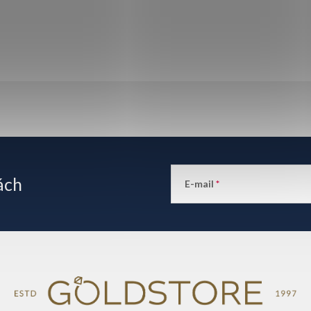
ách
E-mail