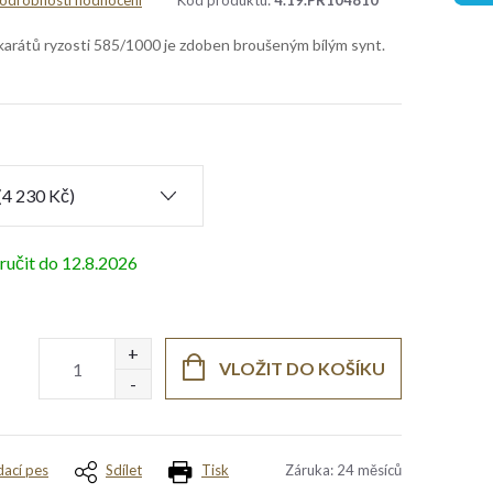
odrobnosti hodnocení
Kód produktu:
4.19.PR104810
 karátů ryzosti 585/1000 je zdoben broušeným bílým synt.
12.8.2026
VLOŽIT DO KOŠÍKU
dací pes
Sdílet
Tisk
Záruka
:
24 měsíců