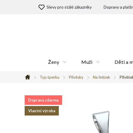
Přejít
Slevy pro stálé zákazníky
Dopravy a platb
na
obsah
Ženy
Muži
Děti a 
Typ šperku
Přívěsky
Na řetízek
Přívěšek
Domů
Doprava zdarma
Vlastní výroba