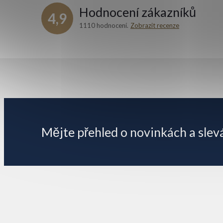
Hodnocení zákazníků
4,9
1110 hodnocení
Zobrazit recenze
Z
á
p
Mějte přehled o novinkách
a slev
a
t
í