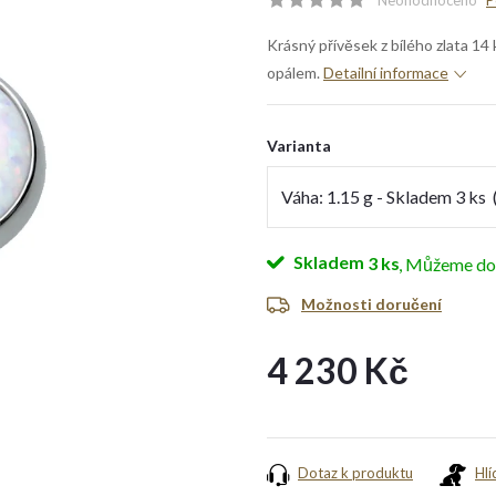
Neohodnoceno
P
Krásný přívěsek z bílého zlata 14
opálem.
Detailní informace
Varianta
Skladem
3 ks
Možnosti doručení
4 230 Kč
Měrná
cena:
Dotaz k produktu
Hlí