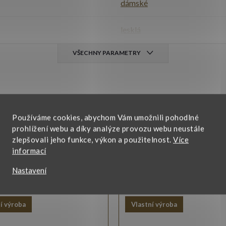
dámské
lesklá
VŠECHNY PARAMETRY
Používáme cookies, abychom Vám umožnili pohodlné
prohlížení webu a díky analýze provozu webu neustále
zlepšovali jeho funkce, výkon a použitelnost.
Více
informací
omuto produktu doporučujeme ještě doko
Nastavení
í výroba
Vlastní výroba