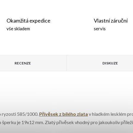
Okamžitá expedice
Vlastní záruční
vše skladem
servis
RECENZE
DISKUZE
 o ryzosti 585/1000.
Přívěsek z bílého zlata
v hladkém lesklém pr
 šperku je 19x12 mm. Zlatý přívěsek vhodný pro jakoukoliv příleži