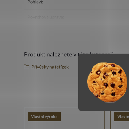
Pohlaví
:
Povrchová úprava
:
Produkt naleznete v této kategorii
Přívěsky na řetízek
K t
Vlastní výroba
Vlastn