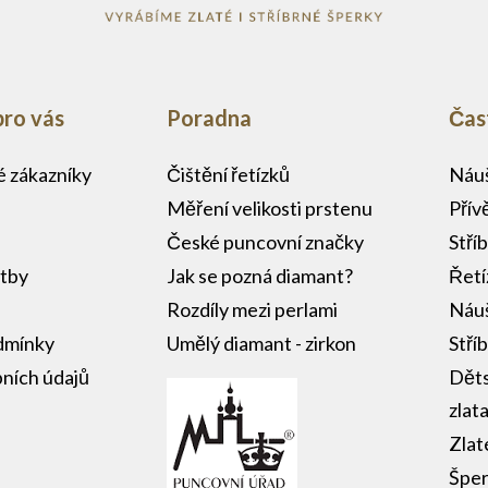
pro vás
Poradna
Čas
lé zákazníky
Čištění řetízků
Náuš
Měření velikosti prstenu
Přív
České puncovní značky
Stří
atby
Jak se pozná diamant?
Řetí
Rozdíly mezi perlami
Náuš
dmínky
Umělý diamant - zirkon
Stří
ních údajů
Děts
zlat
Zlat
Šper