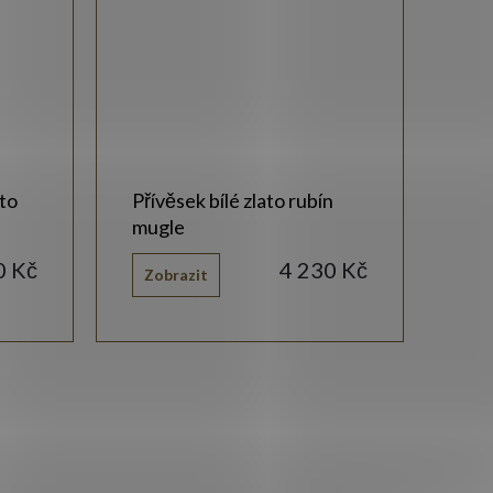
ato
Přívěsek bílé zlato rubín
Pří
mugle
tyr
0 Kč
4 230 Kč
Zobrazit
Zo