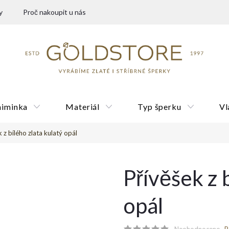
y
Proč nakoupit u nás
miminka
Materiál
Typ šperku
Vl
 z bílého zlata kulatý opál
Dárkové poukazy
Přívěšek z 
opál