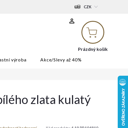
CZK
Nákupní
košík
Prázdný košík
astní výroba
Akce/Slevy až 40%
bílého zlata kulatý