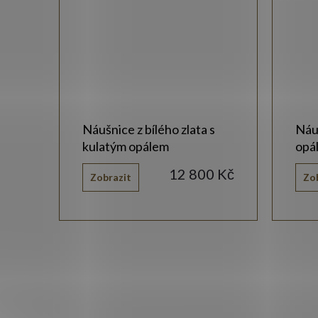
Náušnice z bílého zlata s
Náuš
kulatým opálem
opá
 Kč
12 800 Kč
Zobrazit
Zo