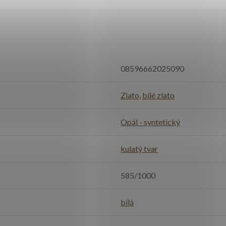
08596662025090
Zlato
,
bílé zlato
Opál - syntetický
kulatý tvar
585/1000
bílá