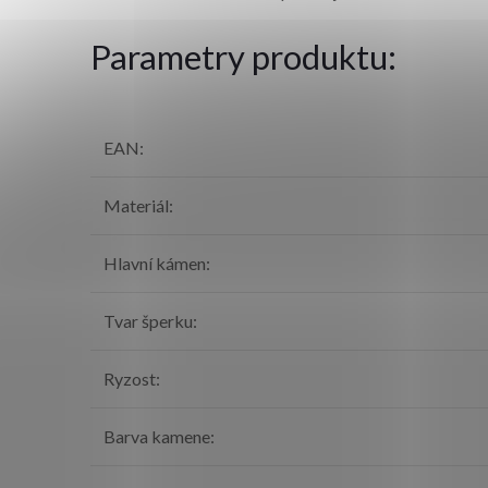
Parametry produktu:
EAN
:
Materiál
:
Hlavní kámen
:
Tvar šperku
:
Ryzost
:
Barva kamene
: