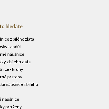
to hledáte
nice z bílého zlata
ěsky - anděl
brné náušnice
zky z bílého zlata
nice - kruhy
brné prsteny
ké náušnice z bílého
a
é náušnice
ky pro ženy