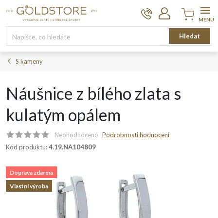
Přejít
na
obsah
Nákupní
Hledat
košík
S kameny
Náušnice z bílého zlata s
kulatým opálem
Neohodnoceno
Podrobnosti hodnocení
Kód produktu:
4.19.NA104809
Doprava zdarma
Vlastní výroba