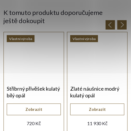
K tomuto produktu doporučujeme
ještě dokoupit
Vlastní výroba
Vlastní výroba
Stříbrný přívěšek kulatý
Zlaté náušnice modrý
bílý opál
kulatý opál
Zobrazit
Zobrazit
720 Kč
11 930 Kč