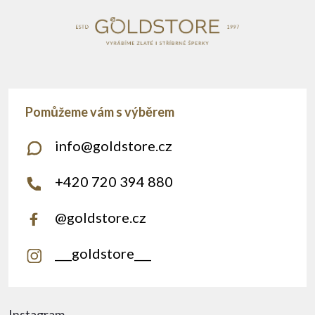
info
@
goldstore.cz
+420 720 394 880
@goldstore.cz
___goldstore___
Instagram