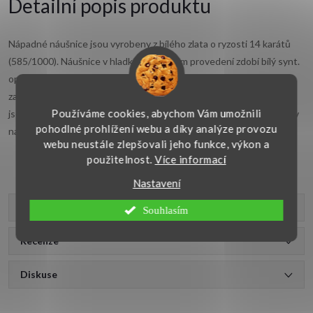
Detailní popis produktu
Nápadné náušnice jsou vyrobeny z bílého zlata o ryzosti 14 karátů
(585/1000). Náušnice v hladkém a lesklém provedení zdobí bílý synt.
opál, který má průměr 9,50 mm. Náušnice jsou opatřeny
zacvakávacím pojistkovým uzávěrem. Tyto
náušnice z bílého zlata
Používáme cookies, abychom Vám umožnili
jsou vhodné pro různé příležitosti. Zlatý šperk je precizně vyroben v
pohodlné prohlížení webu a díky analýze provozu
naší zlatnické dílně.
webu neustále zlepšovali jeho funkce, výkon a
použitelnost.
Více informací
Nastavení
Parametry produktu
Souhlasím
Recenze
Diskuse