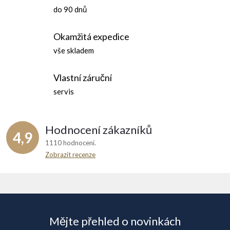
do 90 dnů
Okamžitá expedice
vše skladem
Vlastní záruční
servis
Hodnocení zákazníků
4,9
1110 hodnocení
Zobrazit recenze
Z
á
Mějte přehled o novinkách