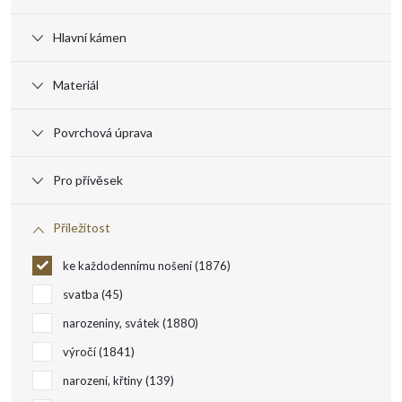
r
Hlavní kámen
o
Materiál
d
Povrchová úprava
u
Pro přívěsek
k
Příležitost
t
ke každodennímu nošení
1876
ů
svatba
45
narozeniny, svátek
1880
výročí
1841
narození, křtiny
139