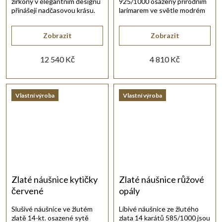
zirkony v elegantním designu
925/1000 osazený přírodním
přinášejí nadčasovou krásu.
larimarem ve světle modrém
odstínu.
Zobrazit
Zobrazit
12 540 Kč
4 810 Kč
Vlastní výroba
Vlastní výroba
Zlaté náušnice kytičky
Zlaté náušnice růžové
červené
opály
Slušivé náušnice ve žlutém
Líbivé náušnice ze žlutého
zlatě 14-kt. osazené sytě
zlata 14 karátů 585/1000 jsou