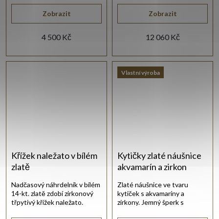
Zobrazit
Zobrazit
4 500 Kč
12 060 Kč
Vlastní výroba
Křížek naležato v bílém
Kytičky zlaté náušnice
zlatě
akvamarín a zirkon
Nadčasový náhrdelník v bílém
Zlaté náušnice ve tvaru
14-kt. zlatě zdobí zirkonový
kytiček s akvamaríny a
třpytivý křížek naležato.
zirkony. Jemný šperk s
klasickým patentovým