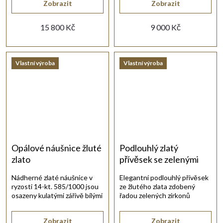
Zobrazit
Zobrazit
15 800 Kč
9 000 Kč
Vlastní výroba
Vlastní výroba
Opálové náušnice žluté
Podlouhlý zlatý
zlato
přívěsek se zelenými
zirkony
Nádherné zlaté náušnice v
Elegantní podlouhlý přívěsek
ryzosti 14-kt. 585/1000 jsou
ze žlutého zlata zdobený
osazeny kulatými zářivě bílými
řadou zelených zirkonů
opály.
zaujme moderním designem a
výraznou barvou kamenů.
Zobrazit
Zobrazit