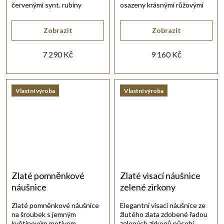
červenými synt. rubíny
osazeny krásnými růžovými
kulatého tvaru.
opály.
Zobrazit
Zobrazit
7 290 Kč
9 160 Kč
Vlastní výroba
Vlastní výroba
Zlaté pomněnkové
Zlaté visací náušnice
náušnice
zelené zirkony
Zlaté pomněnkové náušnice
Elegantní visací náušnice ze
na šroubek s jemným
žlutého zlata zdobené řadou
květinovým motivem.
zelených zirkonů působí