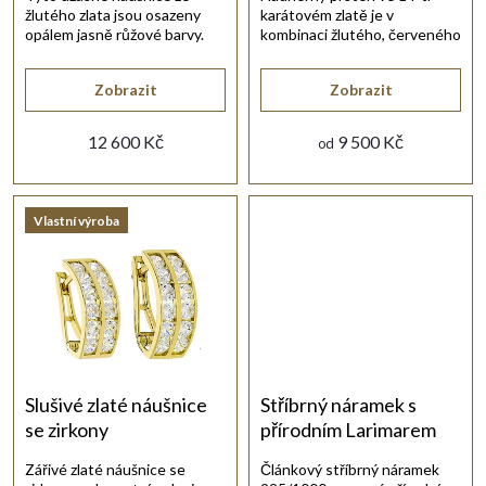
žlutého zlata jsou osazeny
karátovém zlatě je v
r
opálem jasně růžové barvy.
kombinaci žlutého, červeného
a bílého zlata.
o
Zobrazit
Zobrazit
d
12 600 Kč
9 500 Kč
od
u
Vlastní výroba
k
t
ů
Slušivé zlaté náušnice
Stříbrný náramek s
se zirkony
přírodním Larimarem
Zářivé zlaté náušnice se
Článkový stříbrný náramek