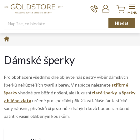
Přejít
na
obsah
Nákupní
Hledat
košík
Domů
Dámské šperky
Pro obohacení všedního dne objevte náš pestrý výběr dámských
šperků nejrůznějších tvarů a barev. V nabídce naleznete
stříbrné
šperky
vhodné pro běžné nošení, ale i luxusní
zlaté šperky
a
šperky
z bílého zlata
určené pro speciální příležitosti. Naše fantastické
sady náušnic, přívěsků či prstenů z drahých kovů budou zaručeně
patřit k vašim oblíbeným kouskům.