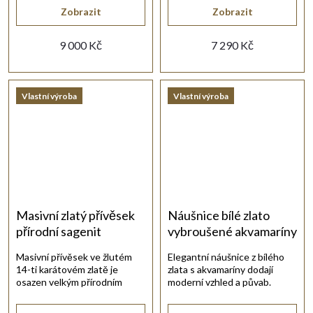
zapínáním.
Zobrazit
Zobrazit
9 000 Kč
7 290 Kč
Vlastní výroba
Vlastní výroba
Masivní zlatý přívěsek
Náušnice bílé zlato
přírodní sagenit
vybroušené akvamaríny
Masivní přívěsek ve žlutém
Elegantní náušnice z bílého
14-ti karátovém zlatě je
zlata s akvamaríny dodají
osazen velkým přírodním
moderní vzhled a půvab.
sagenitem.