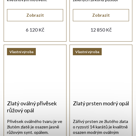
jemně, moderně a krásně
prodlužují linii krku.
Zobrazit
Zobrazit
6 120 Kč
12 850 Kč
Vlastní výroba
Vlastní výroba
Zlatý oválný přívěsek
Zlatý prsten modrý opál
růžový opál
Přívěsek oválného tvaru je ve
Zářivý prsten ze žlutého zlata
žlutém zlatě je osazen jasně
o ryzosti 14 karátů je kvalitně
růžovým synt. opálem.
osazen modrým oválným