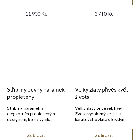
11 930 Kč
3 710 Kč
Stříbrný pevný náramek
Velký zlatý přívěs květ
propletený
života
Stříbrný náramek s
Velký zlatý přívěsek květ
elegantním propleteným
života vyrobený ze 14-ti
designem, který vyniká
karátového zlata s lesklým
vysokým leskem stříbra.
hladkým povrchem.
Zobrazit
Zobrazit