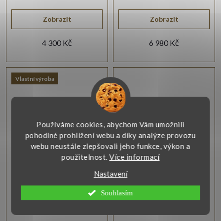
opálem.
Zobrazit
Zobrazit
4 300 Kč
6 980 Kč
Vlastní výroba
Používáme cookies, abychom Vám umožnili
pohodlné prohlížení webu a díky analýze provozu
webu neustále zlepšovali jeho funkce, výkon a
použitelnost.
Více informací
Zlatý přívěs přírodní
Zlatý řetízek ankr žluté
Achát
zlato
Nastavení
Přívěsek ve žlutém lesklém
Zlatý řetízek ankr jemně
Souhlasím
zlatě 14-kt. je osazen zeleno -
vybrušovaný, díky čemuž se
modrým přírodním Achátem.
krásně třpytí a působí
elegantně.