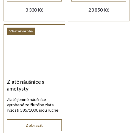
3 330 Kč
23 850 Kč
Vlastní výroba
Zlaté náušnice s
ametysty
Zlaté jemné náušnice
vyrobené ze žlutého zlata
ryzosti 585/1000 jsou ručně
osazeny fialovými ametysty.
Zobrazit