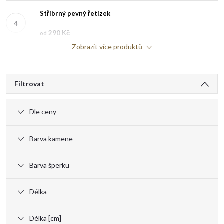
Stříbrný pevný řetízek
290 Kč
od
Zobrazit více produktů
V
Filtrovat
ý
Dle ceny
p
Barva kamene
i
Barva šperku
s
Délka
p
Délka [cm]