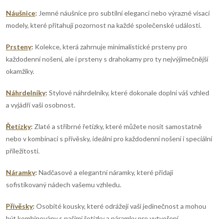
p
n
Náušnice
:
Jemné náušnice pro subtilní eleganci nebo výrazné visací
r
í
modely, které přitahují pozornost na každé společenské události.
v
Prsteny
:
Kolekce, která zahrnuje minimalistické prsteny pro
k
každodenní nošení, ale i prsteny s drahokamy pro ty nejvýjimečnější
okamžiky.
y
Náhrdelníky
:
Stylové náhrdelníky, které dokonale doplní váš vzhled
v
a vyjádří vaši osobnost.
ý
Řetízky
:
Zlaté a stříbrné řetízky, které můžete nosit samostatně
p
nebo v kombinaci s přívěsky, ideální pro každodenní nošení i speciální
příležitosti.
i
s
Náramky
:
Nadčasové a elegantní náramky, které přidají
sofistikovaný nádech vašemu vzhledu.
u
Přívěsky
:
Osobité kousky, které odrážejí vaši jedinečnost a mohou
být kombinovány s našimi řetízky a náramky pro vytvoření