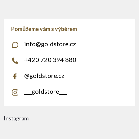
info
@
goldstore.cz
+420 720 394 880
@goldstore.cz
___goldstore___
Instagram