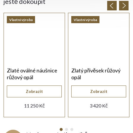
ještě dokoupit
Vlastní výroba
Vlastní výroba
Zlaté oválné náušnice
Zlatý přívěsek růžový
růžový opál
opál
Zobrazit
Zobrazit
11 250 Kč
3 420 Kč