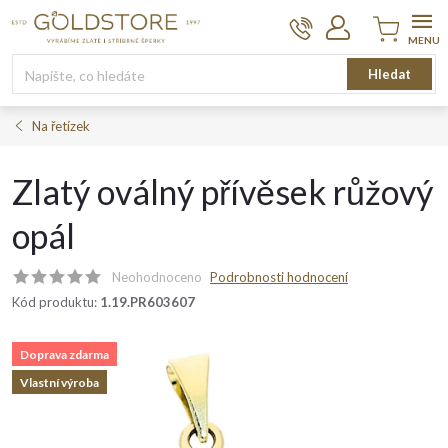
Přejít
na
obsah
Nákupní
Hledat
košík
Na řetízek
Zlatý oválný přívěsek růžový
opál
Neohodnoceno
Podrobnosti hodnocení
Kód produktu:
1.19.PR603607
Doprava zdarma
Vlastní výroba