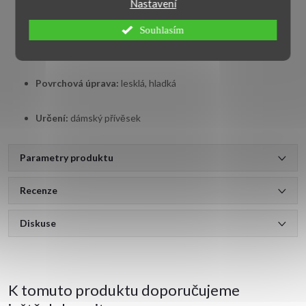
Nastavení
Barva kamene:
růžová
Souhlasím
Rozměr přívěsku:
25×10 mm
Povrchová úprava:
lesklá, hladká
Určení:
dámský přívěsek
Parametry produktu
Recenze
Diskuse
K tomuto produktu doporučujeme