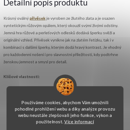
Detailní popis produktu
Krásný oválný
přívěsek
je vyroben ze žlutého zlata a je osazen
syntetickým růžovým opálem, který okouzlí svými živými odstíny.
Jemná hra růžové a perleťových odlesků dodává šperku svěží a
originální vzhled. Přívěsek vynikne jak na zlatém řetízku, tak i v
kombinaci s dalšími šperky, kterým dodá hravý kontrast. Je vhodný
pro každodenní nošení i pro slavnostní příležitosti, kdy podtrhne
ženskou jemnost a smysl pro detail.
Klíčové vlastnosti:
Materiál:
žluté zlato 14kt. 585/1000
Používáme cookies, abychom Vám umožnili
Typ:
oválný přívěsek
pohodlné prohlížení webu a díky analýze provozu
webu neustále zlepšovali jeho funkce, výkon a
Hlavní kámen:
syntetický opál - 12x6 mm
použitelnost.
Více informací