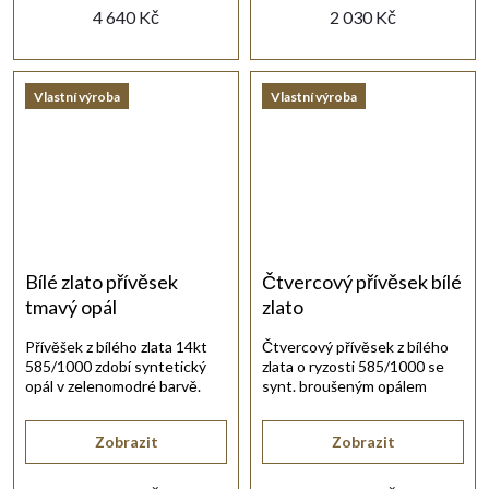
Dlouhý
4 640 Kč
2 030 Kč
popis
Vlastní výroba
Vlastní výroba
Bílé zlato přívěsek
Čtvercový přívěsek bílé
tmavý opál
zlato
Přívěšek z bílého zlata 14kt
Čtvercový přívěsek z bílého
585/1000 zdobí syntetický
zlata o ryzosti 585/1000 se
opál v zelenomodré barvě.
synt. broušeným opálem
Lesklý šperk o rozměru 20 x
modré barvy.
11 mm je vhodný pro
Zobrazit
Zobrazit
každodenní nošení i jako
dárek.