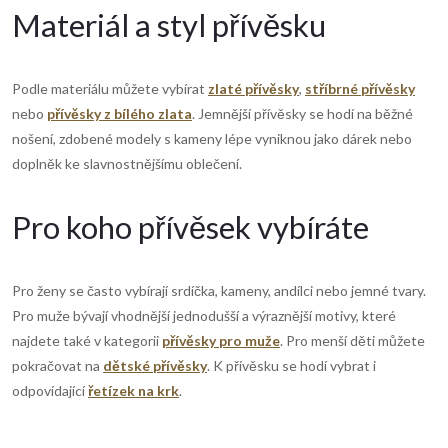
k
Materiál a styl přívěsku
y
v
Podle materiálu můžete vybírat
zlaté přívěsky
,
stříbrné přívěsky
nebo
přívěsky z bílého zlata
. Jemnější přívěsky se hodí na běžné
ý
nošení, zdobené modely s kameny lépe vyniknou jako dárek nebo
doplněk ke slavnostnějšímu oblečení.
p
i
Pro koho přívěsek vybíráte
s
u
Pro ženy se často vybírají srdíčka, kameny, andílci nebo jemné tvary.
Pro muže bývají vhodnější jednodušší a výraznější motivy, které
najdete také v kategorii
přívěsky pro muže
. Pro menší děti můžete
pokračovat na
dětské přívěsky
. K přívěsku se hodí vybrat i
odpovídající
řetízek na krk
.