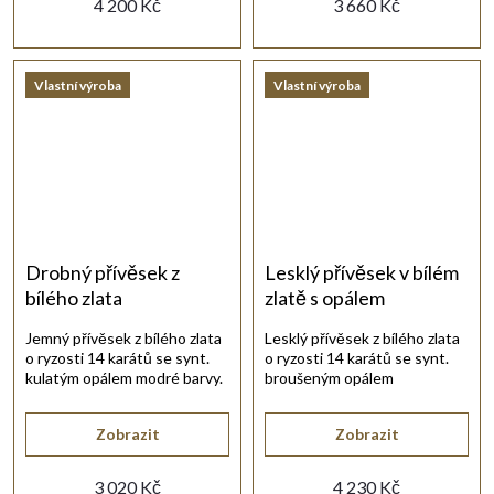
4 200 Kč
3 660 Kč
Vlastní výroba
Vlastní výroba
Drobný přívěsek z
Lesklý přívěsek v bílém
bílého zlata
zlatě s opálem
Jemný přívěsek z bílého zlata
Lesklý přívěsek z bílého zlata
o ryzosti 14 karátů se synt.
o ryzosti 14 karátů se synt.
kulatým opálem modré barvy.
broušeným opálem
zelenomodré barvy.
Zobrazit
Zobrazit
3 020 Kč
4 230 Kč