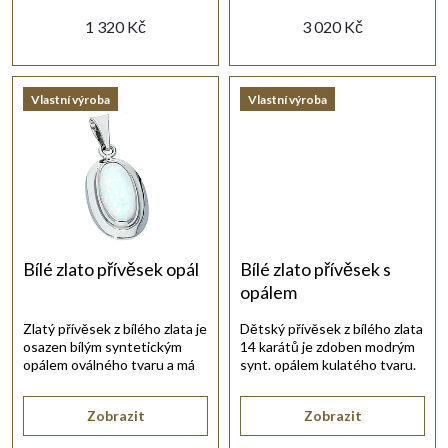
d
1 320 Kč
3 020 Kč
u
Vlastní výroba
Vlastní výroba
k
t
ů
Bílé zlato přívěsek opál
Bílé zlato přívěsek s
opálem
Zlatý přívěsek z bílého zlata je
Dětský přívěsek z bílého zlata
osazen bílým syntetickým
14 karátů je zdoben modrým
opálem oválného tvaru a má
synt. opálem kulatého tvaru.
lesklé provedení.
Zobrazit
Zobrazit