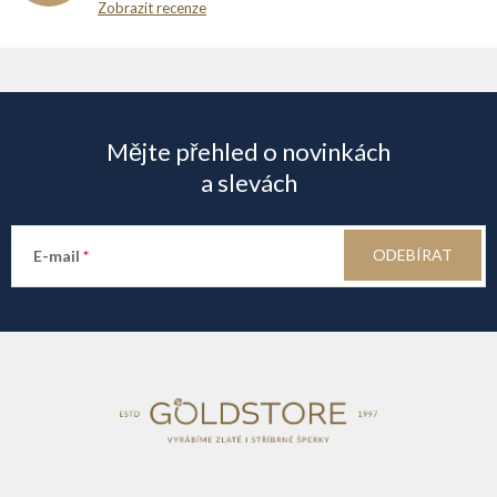
Zobrazit recenze
Z
á
Mějte přehled o novinkách
p
a slevách
a
ODEBÍRAT
E-mail
t
í