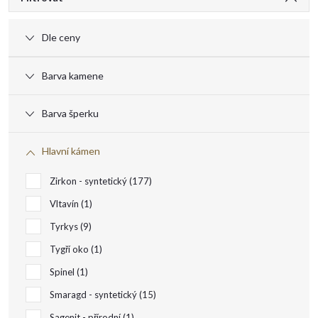
V
ý
Dle ceny
p
Barva kamene
i
Barva šperku
s
Hlavní kámen
p
Zirkon - syntetický
177
r
Vltavín
1
Tyrkys
9
o
Tygří oko
1
Spinel
1
d
Smaragd - syntetický
15
Sagenit - přírodní
1