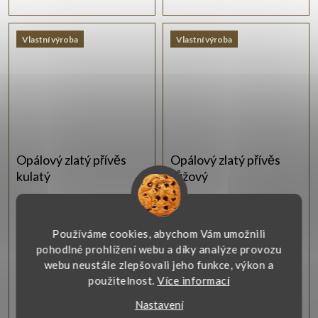
Vlastní výroba
Vlastní výroba
Opálový zlatý přívěs
Opálový zlatý přívěs
kulatý
růžový
Moderní zlatý přívěsek o
Moderní zlatý přívěsek o
ryzosti 14 karátů 585/1000 je
ryzosti 14 karátů je osazen
osazen unikátním kamenem s
unikátním růžovým synt.
Používáme cookies, abychom Vám umožnili
opalizací.
opálem.
pohodlné prohlížení webu a díky analýze provozu
Zobrazit
Zobrazit
webu neustále zlepšovali jeho funkce, výkon a
použitelnost.
Více informací
4 160 Kč
4 160 Kč
Nastavení