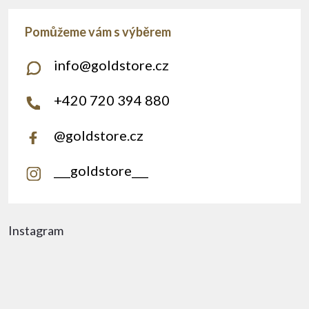
info
@
goldstore.cz
+420 720 394 880
@goldstore.cz
___goldstore___
Instagram