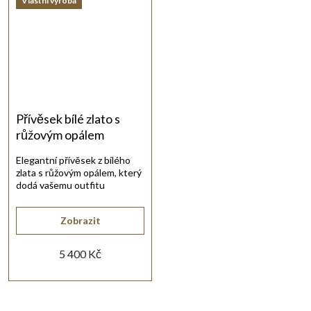
Vlastní výroba
Přívěsek bílé zlato s
růžovým opálem
Elegantní přívěsek z bílého
zlata s růžovým opálem, který
dodá vašemu outfitu
romantický a svěží nádech.
Zobrazit
5 400 Kč