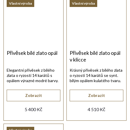
Vlastní výroba
Vlastní výroba
Přívěsek bílé zlato opál
Přívěsek bílé zlato opál
v klícce
Elegantní přívěsek z bílého
Krásný přívěsek z bílého zlata
zlata o ryzosti 14 karátů s
o ryzosti 14 karátů se synt.
opálem výrazné modré barvy.
bílým opálem kulatého tvaru.
Zobrazit
Zobrazit
5 400 Kč
4 510 Kč