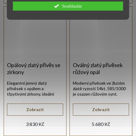
Souhlasím
Vlastní výroba
Opálový zlatý přívěs se
Oválný zlatý přívěsek
zirkony
růžový opál
Elegantní jemný zlatý
Moderní přívěsek ve žlutém
přívěsek s opálem a
zlatě ryzosti 14kt. 585/1000
třpytivými zirkony, ideální
je osazen růžovým synt.
doplněk pro mnoho
opálem.
příležitosti.
Zobrazit
Zobrazit
3 830 Kč
5 680 Kč