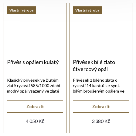
Vlastní výroba
Vlastní výroba
Přívěs s opálem kulatý
Přívěsek bílé zlato
čtvercový opál
Klasický přívěsek ve žlutém
Přívěsek z bílého zlata o
zlatě ryzosti 585/1000 zdobí
ryzosti 14 karátů se synt.
modrý opál vsazený ve zlaté
bílým broušeným opálem ve
obrubě.
tvaru čtverce.
Zobrazit
Zobrazit
4 050 Kč
3 380 Kč