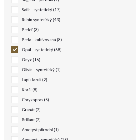
u
Safír - syntetický
17
k
Rubín syntetický
43
t
Perleť
3
Perla - kultivovaná
8
ů
Opál - syntetický
68
Onyx
16
Olivín - syntetický
1
Lapis lazuli
2
Korál
8
Chryzopras
5
Granát
2
Briliant
2
Ametyst přírodní
1
Ametyst - syntetický
15