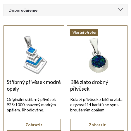
Ř
Doporučujeme
a
Nejlevnější
Vlastní výroba
Nejdražší
z
Nejprodávanější
e
Abecedně
n
í
Stříbrný přívěsek modré
Bílé zlato drobný
opály
přívěsek
p
Originální stříbrný přívěsek
Kulatý přívěsek z bílého zlata
925/1000 osazený modrým
o ryzosti 14 karátů se synt.
r
opálem. Rhodiováno.
broušeným opálem
zelenomodré barvy.
o
Zobrazit
Zobrazit