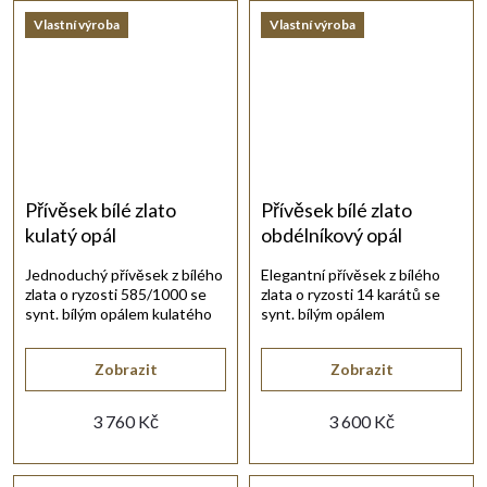
Vlastní výroba
Vlastní výroba
Přívěsek bílé zlato
Přívěsek bílé zlato
kulatý opál
obdélníkový opál
Jednoduchý přívěsek z bílého
Elegantní přívěsek z bílého
zlata o ryzosti 585/1000 se
zlata o ryzosti 14 karátů se
synt. bílým opálem kulatého
synt. bílým opálem
tvaru.
obdélníkového tvaru.
Zobrazit
Zobrazit
3 760 Kč
3 600 Kč