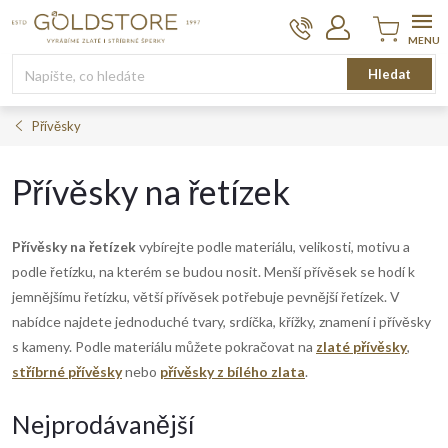
Přejít
na
obsah
Nákupní
Hledat
košík
Přívěsky
Přívěsky na řetízek
Přívěsky na řetízek
vybírejte podle materiálu, velikosti, motivu a
podle řetízku, na kterém se budou nosit. Menší přívěsek se hodí k
jemnějšímu řetízku, větší přívěsek potřebuje pevnější řetízek. V
nabídce najdete jednoduché tvary, srdíčka, křížky, znamení i přívěsky
s kameny. Podle materiálu můžete pokračovat na
zlaté přívěsky
,
stříbrné přívěsky
nebo
přívěsky z bílého zlata
.
Nejprodávanější