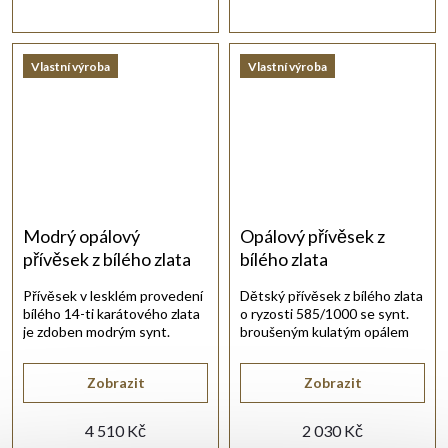
Vlastní výroba
Vlastní výroba
Modrý opálový
Opálový přívěsek z
přívěsek z bílého zlata
bílého zlata
Přívěsek v lesklém provedení
Dětský přívěsek z bílého zlata
bílého 14-ti karátového zlata
o ryzosti 585/1000 se synt.
je zdoben modrým synt.
broušeným kulatým opálem
opálem v klícce.
zelené barvy.
Zobrazit
Zobrazit
4 510 Kč
2 030 Kč