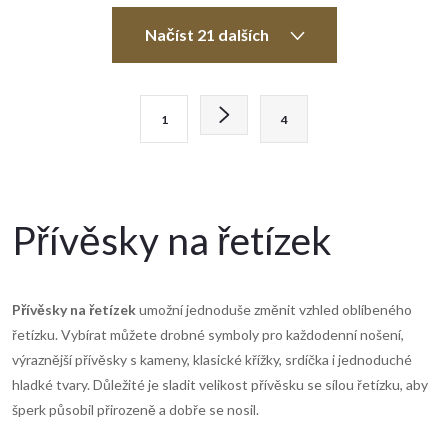
O
Načíst 21 dalších
v
l
S
1
4
t
á
r
d
á
n
a
Přívěsky na řetízek
k
c
o
í
v
Přívěsky na řetízek
umožní jednoduše změnit vzhled oblíbeného
á
řetízku. Vybírat můžete drobné symboly pro každodenní nošení,
p
n
výraznější přívěsky s kameny, klasické křížky, srdíčka i jednoduché
r
í
hladké tvary. Důležité je sladit velikost přívěsku se sílou řetízku, aby
šperk působil přirozeně a dobře se nosil.
v