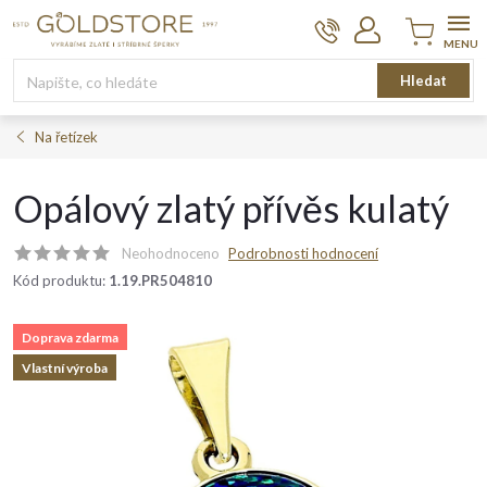
Přejít
na
obsah
Nákupní
Hledat
košík
Na řetízek
Opálový zlatý přívěs kulatý
Neohodnoceno
Podrobnosti hodnocení
Kód produktu:
1.19.PR504810
Doprava zdarma
Vlastní výroba