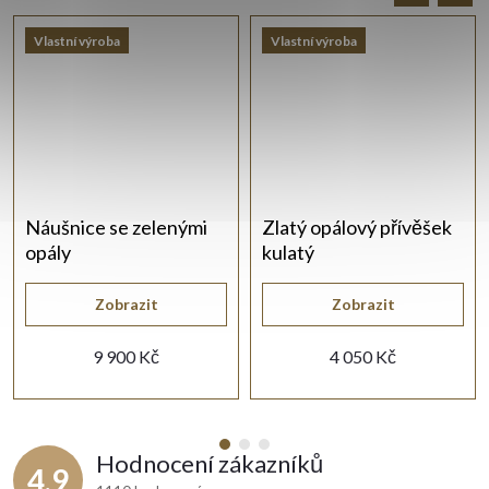
Vlastní výroba
Vlastní výroba
Náušnice se zelenými
Zlatý opálový přívěšek
opály
kulatý
Zobrazit
Zobrazit
9 900 Kč
4 050 Kč
Hodnocení zákazníků
4,9