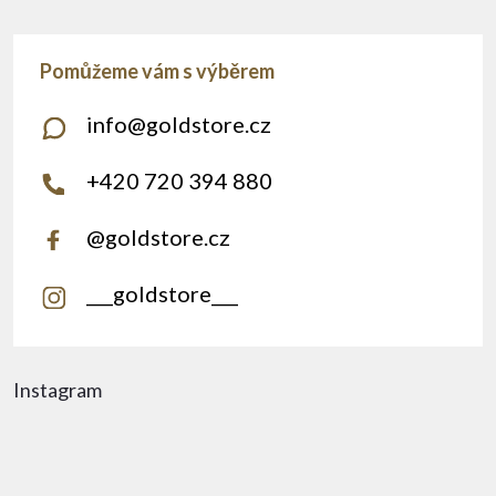
info
@
goldstore.cz
+420 720 394 880
@goldstore.cz
___goldstore___
Instagram