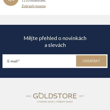
1110 hodnocení
Zobrazit recenze
Z
á
Mějte přehled o novinkách
p
a slevách
a
ODEBÍRAT
E-mail
t
í