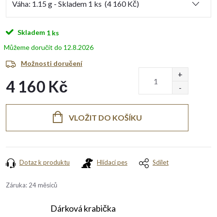
Skladem
1 ks
12.8.2026
Možnosti doručení
4 160 Kč
Měrná
cena:
VLOŽIT DO KOŠÍKU
Dotaz k produktu
Hlídací pes
Sdílet
Záruka
:
24 měsíců
Dárková krabička