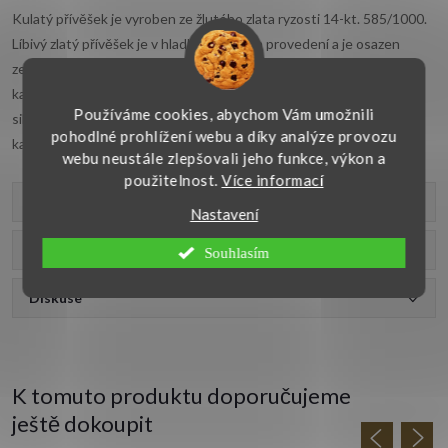
Kulatý přívěšek je vyroben ze žlutého zlata ryzosti 14-kt. 585/1000.
Líbivý zlatý přívěšek je v hladkém lesklém provedení a je osazen
zelenomodrým synt. opálem. Průměr tohoto nádherně opalizujícího
kamene je 10 mm. Tento
opálový přívěsek
vynikne i na středně
Používáme cookies, abychom Vám umožnili
silném řetízku. Nádherný šperk kvalitní české výroby je vhodný pro
pohodlné prohlížení webu a díky analýze provozu
každý den.
webu neustále zlepšovali jeho funkce, výkon a
použitelnost.
Více informací
Parametry produktu
Nastavení
Recenze
Souhlasím
Diskuse
K tomuto produktu doporučujeme
ještě dokoupit