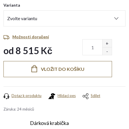
Varianta
Možnosti doručení
od
8 515 Kč
Měrná
cena:
VLOŽIT DO KOŠÍKU
Dotaz k produktu
Hlídací pes
Sdílet
Záruka
:
24 měsíců
Dárková krabička