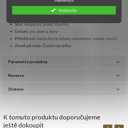
Tvar kamene:
kulatý tvar
Rozměr kamene:
4 mm
Souhlasím
Velikost:
53, 60
Styl:
elegantní, lesklý, třpytivý
Určení:
pro dívky a ženy
Příležitost:
každodenní nošení, narozeniny, svátek, výročí
Země původu:
Česká republika
Parametry produktu
Recenze
Diskuse
K tomuto produktu doporučujeme
ještě dokoupit