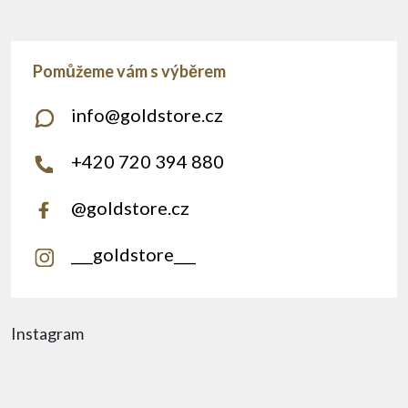
info
@
goldstore.cz
+420 720 394 880
@goldstore.cz
___goldstore___
Instagram