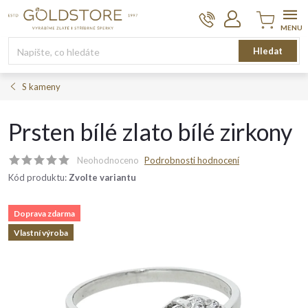
Přejít
na
obsah
Nákupní
Hledat
košík
S kameny
Prsten bílé zlato bílé zirkony
Neohodnoceno
Podrobnosti hodnocení
Kód produktu:
Zvolte variantu
Doprava zdarma
Vlastní výroba