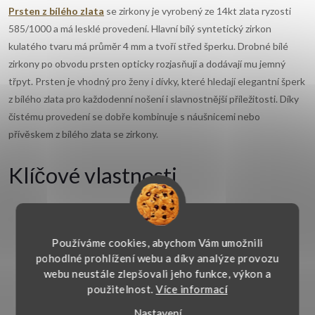
Prsten z bílého zlata
se zirkony je vyrobený ze 14kt zlata ryzosti
585/1000 a má lesklé provedení. Hlavní bílý syntetický zirkon
kulatého tvaru má průměr 4 mm a tvoří střed šperku. Drobné bílé
zirkony po obvodu prsten opticky rozjasňují a dodávají mu jemný
třpyt. Prsten je vhodný pro ženy i dívky, které hledají elegantní šperk
z bílého zlata pro každodenní nošení i slavnostnější příležitosti. Díky
čistému provedení se dobře kombinuje s náušnicemi nebo
přívěskem z bílého zlata se zirkony.
Klíčové vlastnosti
Materiál:
bílé zlato 14kt 585/1000
Typ:
prsten
Používáme cookies, abychom Vám umožnili
Hlavní kámen:
syntetický zirkon
pohodlné prohlížení webu a díky analýze provozu
Sekundární kameny:
zirkony
webu neustále zlepšovali jeho funkce, výkon a
Barva kamene:
bílá
použitelnost.
Více informací
Barva sekundárních kamenů:
bílá
Nastavení