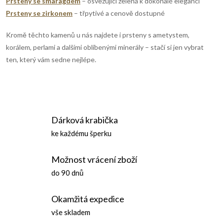
ý
Prsteny se smaragdem
– osvěžující zelená k dokonalé eleganci
Prsteny se zirkonem
– třpytivé a cenově dostupné
p
Kromě těchto kamenů u nás najdete i prsteny s ametystem,
i
korálem, perlami a dalšími oblíbenými minerály – stačí si jen vybrat
s
ten, který vám sedne nejlépe.
u
Dárková krabička
ke každému šperku
Možnost vrácení zboží
do 90 dnů
Okamžitá expedice
vše skladem