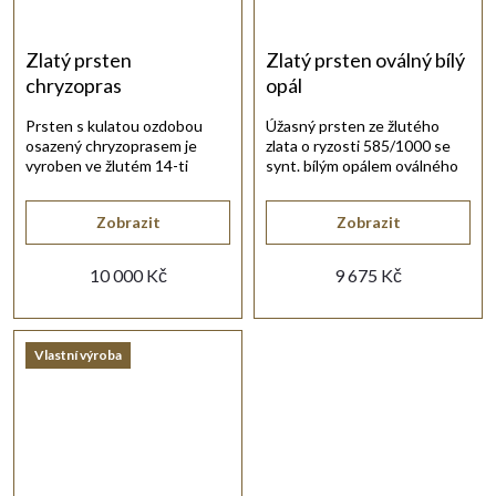
Zlatý prsten
Zlatý prsten oválný bílý
chryzopras
opál
Prsten s kulatou ozdobou
Úžasný prsten ze žlutého
osazený chryzoprasem je
zlata o ryzosti 585/1000 se
vyroben ve žlutém 14-ti
synt. bílým opálem oválného
karátovém zlatě.
tvaru.
Zobrazit
Zobrazit
10 000 Kč
9 675 Kč
Vlastní výroba