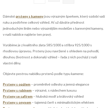
t
á
r
d
á
Dámské
prsteny s kameny
jsou výrazným šperkem, který ozdobí vaši
n
a
ruku a podtrhne celkový vzhled. Ať už dáváte přednost
k
jednoduchým liniím nebo výraznějším modelům s barevnými kameny,
c
o
v naší nabídce najdete ten pravý.
í
v
Vyrábíme je z kvalitního zlata 585/1000 a stříbra 925/1000 s
á
p
rhodiovou úpravou. Prsteny jsou navržené s ohledem na pohodlí,
n
dlouhou životnost a dokonalý vzhled – řada z nich pochází z naší
r
í
vlastní dílny.
v
Objevte pestrou nabídku prstenů podle typu kamene:
k
Prsteny s opálem
– proměnlivé odlesky a jemná elegance
y
Prsteny s rubínem
– výrazné, s nádechem luxusu
Prsteny se safírem
– hluboká modř a královský vzhled
v
Prsteny s onyxem
– tajemná čerň s minimalistickým efektem