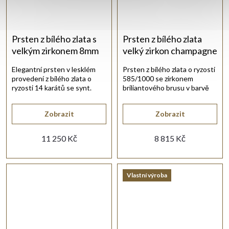
Prsten z bílého zlata s
Prsten z bílého zlata
velkým zirkonem 8mm
velký zirkon champagne
Elegantní prsten v lesklém
Prsten z bílého zlata o ryzosti
provedení z bílého zlata o
585/1000 se zirkonem
ryzosti 14 karátů se synt.
briliantového brusu v barvě
zirkony bílé barvy.
champagne.
Zobrazit
Zobrazit
11 250 Kč
8 815 Kč
Vlastní výroba