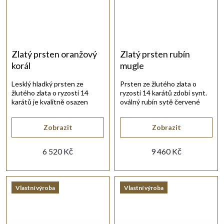
Zlatý prsten oranžový
Zlatý prsten rubín
korál
mugle
Lesklý hladký prsten ze
Prsten ze žlutého zlata o
žlutého zlata o ryzosti 14
ryzosti 14 karátů zdobí synt.
karátů je kvalitně osazen
oválný rubín sytě červené
oranžovým přírodním korálem.
barvy.
Zobrazit
Zobrazit
6 520 Kč
9 460 Kč
Vlastní výroba
Vlastní výroba