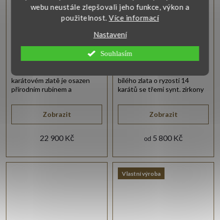
webu neustále zlepšovali jeho funkce, výkon a
použitelnost.
Více informací
Nastavení
Prsten s přírodním
Prsten z bílého zlata
rubínem a brilianty
Souhlasím
Úžasný prsten v bílém 14-ti
Jemný a lesklý prstýnek z
karátovém zlatě je osazen
bílého zlata o ryzosti 14
přírodním rubínem a
karátů se třemi synt. zirkony
třpytivými brilianty.
bílé barvy.
Zobrazit
Zobrazit
22 900 Kč
5 800 Kč
od
Vlastní výroba