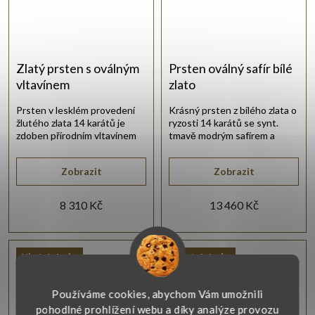
Zlatý prsten s oválným
Prsten oválný safír bílé
vltavínem
zlato
Prsten v lesklém provedení
Krásný prsten z bílého zlata o
žlutého zlata 14 karátů je
ryzosti 14 karátů se synt.
zdoben přírodním vltavínem
tmavě modrým safírem a
oválného tvaru.
bílými zirkony.
Zobrazit
Zobrazit
8 310 Kč
13 460 Kč
Vlastní výroba
Vlastní výroba
Používáme cookies, abychom Vám umožnili
pohodlné prohlížení webu a díky analýze provozu