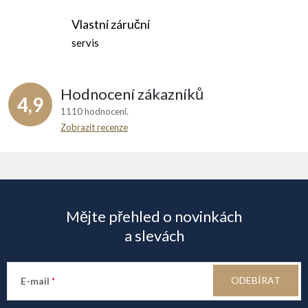
Vlastní záruční
servis
Hodnocení zákazníků
4,9
1110 hodnocení
Zobrazit recenze
Z
á
Mějte přehled o novinkách
p
a slevách
a
ODEBÍRAT
E-mail
t