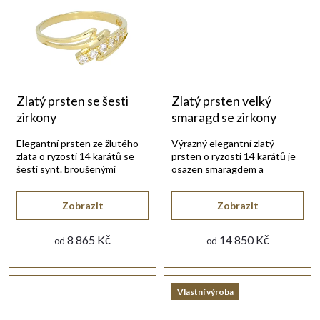
k
t
ů
Zlatý prsten se šesti
Zlatý prsten velký
zirkony
smaragd se zirkony
Elegantní prsten ze žlutého
Výrazný elegantní zlatý
zlata o ryzosti 14 karátů se
prsten o ryzosti 14 karátů je
šesti synt. broušenými
osazen smaragdem a
zirkony bílé barvy.
drobnými třpytivými zirkony.
Zobrazit
Zobrazit
8 865 Kč
14 850 Kč
od
od
Vlastní výroba