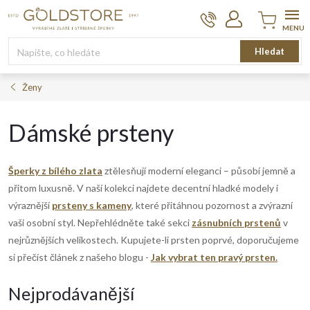
Přejít
na
obsah
Nákupní
Hledat
košík
Ženy
Dámské prsteny
Šperky z bílého zlata
ztělesňují moderní eleganci – působí jemně a
přitom luxusně. V naší kolekci najdete decentní hladké modely i
výraznější
prsteny s kameny
, které přitáhnou pozornost a zvýrazní
vaši osobní styl. Nepřehlédněte také sekci
zásnubních prstenů
v
nejrůznějších velikostech. Kupujete-li prsten poprvé, doporučujeme
si přečíst článek z našeho blogu -
Jak vybrat ten pravý prsten.
Nejprodávanější