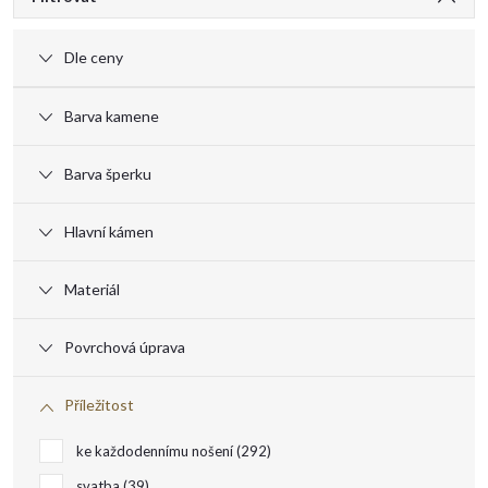
V
ý
Dle ceny
p
Barva kamene
i
Barva šperku
s
Hlavní kámen
p
Materiál
r
Povrchová úprava
o
Příležitost
d
ke každodennímu nošení
292
svatba
39