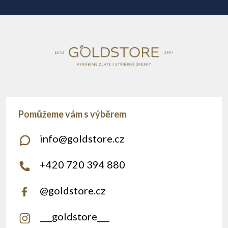
í
info
@
goldstore.cz
+420 720 394 880
@goldstore.cz
___goldstore___