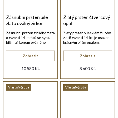
Zásnubní prsten bílé
Zlatý prsten čtvercový
zlato oválný zirkon
opál
Zásnubní prsten z bílého zlata
Zlatý prsten v lesklém žlutém
o ryzosti 14 karátů se synt.
zlatě ryzosti 14-kt. je osazen
bílým zirkonem oválného
krásným bílým opálem.
brusu.
Zobrazit
Zobrazit
10 580 Kč
8 600 Kč
Vlastní výroba
Vlastní výroba