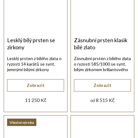
Lesklý bílý prsten se
Zásnubní prsten klasik
zirkony
bílé zlato
Lesklý prsten z bílého zlata o
Zásnubní prsten z bílého zlata
ryzosti 14 karátů se synt.
o ryzosti 585/1000 se synt.
jemnými bílými zirkony
bílým zirkonem briliantového
briliantového brusu.
brusu.
Zobrazit
Zobrazit
11 250 Kč
8 515 Kč
od
Vlastní výroba