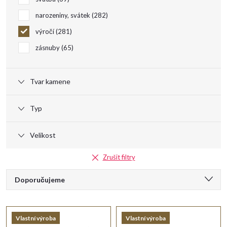
u
narozeniny, svátek
282
k
výročí
281
t
zásnuby
65
ů
Tvar kamene
Typ
Velikost
Zrušit filtry
Ř
Doporučujeme
a
Nejlevnější
Vlastní výroba
Vlastní výroba
Nejdražší