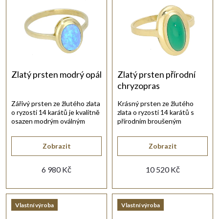
z
Nejprodávanější
e
Abecedně
n
í
Zlatý prsten modrý opál
Zlatý prsten přírodní
chryzopras
p
Zářivý prsten ze žlutého zlata
Krásný prsten ze žlutého
o ryzosti 14 karátů je kvalitně
zlata o ryzosti 14 karátů s
r
osazen modrým oválným
přírodním broušeným
opálem.
chryzoprasem zelené barvy.
o
Zobrazit
Zobrazit
d
6 980 Kč
10 520 Kč
u
Vlastní výroba
Vlastní výroba