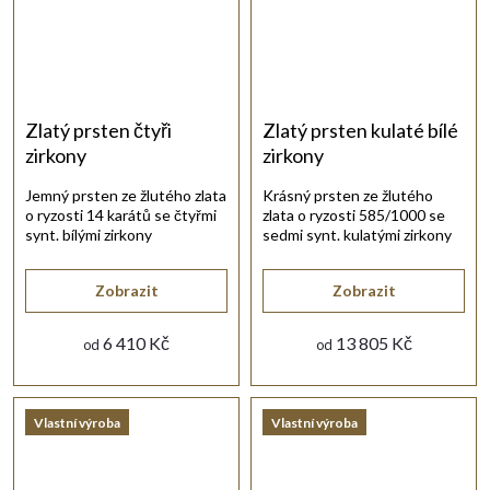
Zlatý prsten čtyři
Zlatý prsten kulaté bílé
zirkony
zirkony
Jemný prsten ze žlutého zlata
Krásný prsten ze žlutého
o ryzosti 14 karátů se čtyřmi
zlata o ryzosti 585/1000 se
synt. bílými zirkony
sedmi synt. kulatými zirkony
čtvercového tvaru.
bílé barvy.
Zobrazit
Zobrazit
6 410 Kč
13 805 Kč
od
od
Vlastní výroba
Vlastní výroba