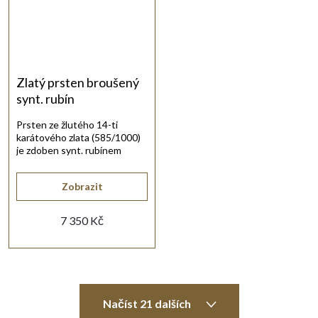
Zlatý prsten broušený
synt. rubín
Prsten ze žlutého 14-ti
karátového zlata (585/1000)
je zdoben synt. rubínem
obdélníkového tvaru.
Zobrazit
7 350 Kč
O
Načíst 21 dalších