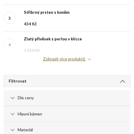
Stříbrný prsten s koněm
434 Kč
Zlatý přívěsek s perlou v klícce
3 650 Kč
Zobrazit více produktů
V
Filtrovat
ý
Dle ceny
p
Hlavní kámen
i
Materiál