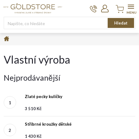
Přejít
na
obsah
Nákupní
Hledat
košík
Domů
Vlastní výroba
Nejprodávanější
Zlaté pecky kuličky
3 510 Kč
Stříbrné kroužky dětské
1 430 Kč