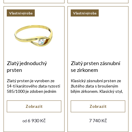
u
Vlastní výroba
Vlastní výroba
k
t
ů
Zlatý jednoduchý
Zlatý prsten zásnubní
prsten
se zirkonem
Zlatý prsten je vyroben ze
Klasický zásnubní prsten ze
14-ti karátového zlata ryzosti
žlutého zlata s broušeným
585/1000 je zdoben jedním
bílým zirkonem. Klasický styl,
kulatým zirkonem.
pro výjimečný okamžik.
Zobrazit
Zobrazit
6 930 Kč
7 740 Kč
od