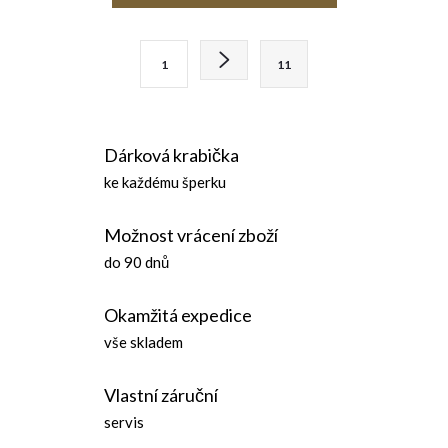
v
l
S
1
11
t
á
r
d
á
Dárková krabička
n
a
ke každému šperku
k
c
o
Možnost vrácení zboží
í
v
do 90 dnů
á
p
n
Okamžitá expedice
r
í
vše skladem
v
Vlastní záruční
k
servis