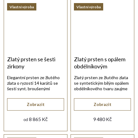
Vlastní výroba
Vlastní výroba
Zlatý prsten se šesti
Zlatý prsten s opálem
zirkony
obdélníkovým
Elegantní prsten ze žlutého
Zlatý prsten ze žlutého zlata
zlata o ryzosti 14 karátů se
se syntetickým bílým opálem
šesti synt. broušenými
obdélníkového tvaru zaujme
zirkony bílé barvy.
jemně elegantním
provedením.
Zobrazit
Zobrazit
8 865 Kč
9 480 Kč
od