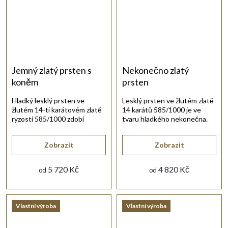
Jemný zlatý prsten s
Nekonečno zlatý
koněm
prsten
Hladký lesklý prsten ve
Lesklý prsten ve žlutém zlatě
žlutém 14-ti karátovém zlatě
14 karátů 585/1000 je ve
ryzosti 585/1000 zdobí
tvaru hladkého nekonečna.
krásný symbol koně.
Zobrazit
Zobrazit
5 720 Kč
4 820 Kč
od
od
Vlastní výroba
Vlastní výroba