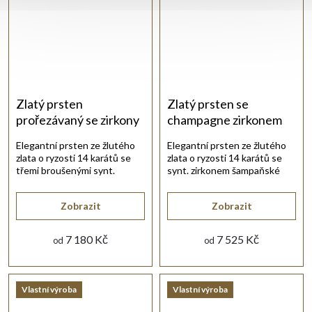
Zlatý prsten
Zlatý prsten se
prořezávaný se zirkony
champagne zirkonem
Elegantní prsten ze žlutého
Elegantní prsten ze žlutého
zlata o ryzosti 14 karátů se
zlata o ryzosti 14 karátů se
třemi broušenými synt.
synt. zirkonem šampaňské
zirkony bílé barvy.
barvy a bílými zirkony.
Zobrazit
Zobrazit
7 180 Kč
7 525 Kč
od
od
Vlastní výroba
Vlastní výroba