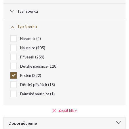
s
Tvar šperku
p
Typ šperku
r
Náramek
4
o
Náušnice
405
Přívěšek
259
d
Dětské náušnice
128
u
Prsten
222
Dětský přívěšek
15
k
Dámské náušnice
1
t
Zrušit filtry
ů
Ř
Doporučujeme