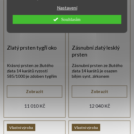
Nastavení
Souhlasím
Zlatý prsten tygří oko
Zásnubní zlatý lesklý
prsten
Krásný prsten ze žlutého
Zásnubní prsten ze žlutého
zlata 14 karátů ryzosti
zlata 14 karátů je osazen
585/1000 je zdoben tygřím
bílým synt. zirkonem
okem oválného tvaru.
briliantového brusu.
Zobrazit
Zobrazit
11 010 Kč
12 040 Kč
Vlastní výroba
Vlastní výroba