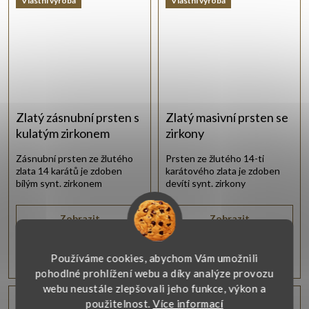
Vlastní výroba
Vlastní výroba
Zlatý zásnubní prsten s
Zlatý masivní prsten se
kulatým zirkonem
zirkony
Zásnubní prsten ze žlutého
Prsten ze žlutého 14-ti
zlata 14 karátů je zdoben
karátového zlata je zdoben
bílým synt. zirkonem
devíti synt. zirkony
briliantového brusu.
uspořádanými do tvaru
čtverce.
Zobrazit
Zobrazit
8 190 Kč
13 950 Kč
od
Používáme cookies, abychom Vám umožnili
pohodlné prohlížení webu a díky analýze provozu
webu neustále zlepšovali jeho funkce, výkon a
Vlastní výroba
Vlastní výroba
použitelnost.
Více informací