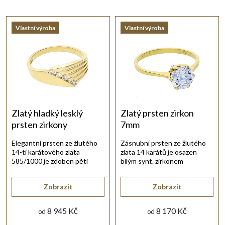
a
Nejlevnější
Vlastní výroba
Vlastní výroba
Nejdražší
z
Nejprodávanější
e
Abecedně
n
í
Zlatý hladký lesklý
Zlatý prsten zirkon
prsten zirkony
7mm
p
Elegantní prsten ze žlutého
Zásnubní prsten ze žlutého
14-ti karátového zlata
zlata 14 karátů je osazen
r
585/1000 je zdoben pěti
bílým synt. zirkonem
bílými synt. zirkony.
briliantového brusu.
o
Zobrazit
Zobrazit
d
8 945 Kč
8 170 Kč
od
od