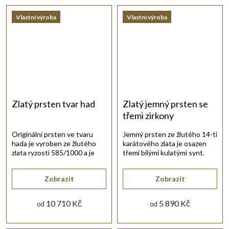
Vlastní výroba
Vlastní výroba
Zlatý prsten tvar had
Zlatý jemný prsten se
třemi zirkony
Originální prsten ve tvaru
Jemný prsten ze žlutého 14-ti
hada je vyroben ze žlutého
karátového zlata je osazen
zlata ryzosti 585/1000 a je
třemi bílými kulatými synt.
dozdoben jemnou rytinou.
zirkony.
Zobrazit
Zobrazit
10 710 Kč
5 890 Kč
od
od