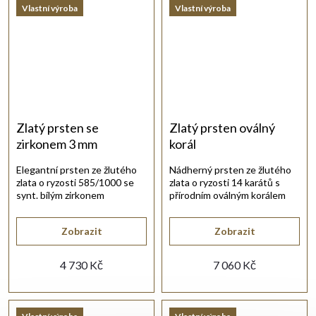
Vlastní výroba
Vlastní výroba
Zlatý prsten se
Zlatý prsten oválný
zirkonem 3 mm
korál
Elegantní prsten ze žlutého
Nádherný prsten ze žlutého
zlata o ryzosti 585/1000 se
zlata o ryzosti 14 karátů s
synt. bílým zirkonem
přírodním oválným korálem
briliantového brusu.
červené barvy.
Zobrazit
Zobrazit
4 730 Kč
7 060 Kč