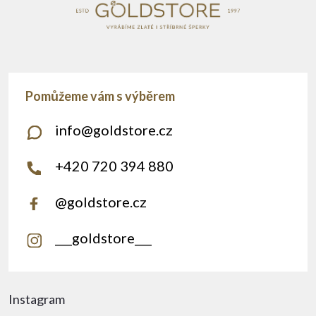
info
@
goldstore.cz
+420 720 394 880
@goldstore.cz
___goldstore___
Instagram