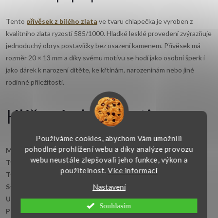
Tento
přívěsek z bílého zlata
ve tvaru chlapečka je vyroben z
kvalitního zlata ryzosti 585/1000. Hladké lesklé provedení zvýrazňuje
jednoduchý obrys postavičky bez osazení kamenem. Přívěsek má
rozměr 20 × 13 mm a díky svému motivu se hodí jako osobní šperk i
jako dárek k narození dítěte, ke křtinám, narozeninám nebo jiné
rodinné příležitosti.
Klíčové vlastnosti
Používáme cookies, abychom Vám umožnili
pohodlné prohlížení webu a díky analýze provozu
Materiál:
bílé zlato 14kt. 585/1000
webu neustále zlepšovali jeho funkce, výkon a
Typ:
přívěsek bez kamene
použitelnost.
Více informací
Tvar:
kluk
Nastavení
Styl:
symbolický, lesklý
Určení:
dámské, pánské, dětské, unisex
Souhlasím
Povrchová úprava:
lesklá