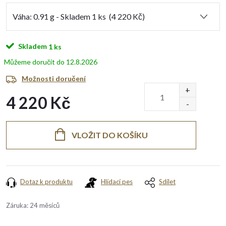
Skladem
1 ks
12.8.2026
Možnosti doručení
4 220 Kč
Měrná
cena:
VLOŽIT DO KOŠÍKU
Dotaz k produktu
Hlídací pes
Sdílet
Záruka
:
24 měsíců