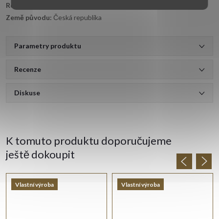
Rozměr přívěsku:
20 × 13 mm
Země původu:
Česká republika
Parametry produktu
Recenze
Diskuse
K tomuto produktu doporučujeme
ještě dokoupit
Vlastní výroba
Vlastní výroba