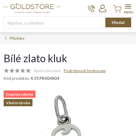
Přejít
na
obsah
Nákupní
Hledat
košík
Přívěsky
Bílé zlato kluk
Neohodnoceno
Podrobnosti hodnocení
Kód produktu:
4.19.PR004804
Doprava zdarma
Vlastní výroba