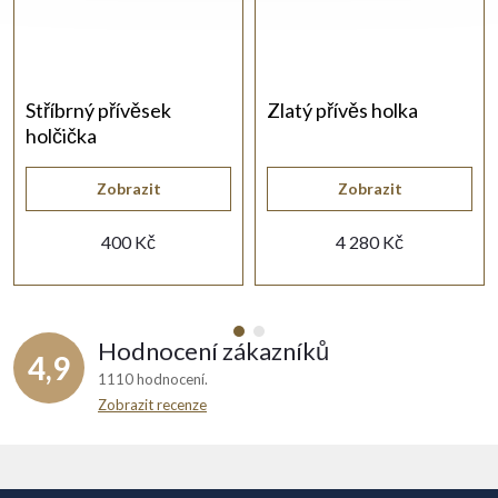
Stříbrný přívěsek
Zlatý přívěs holka
holčička
Zobrazit
Zobrazit
400 Kč
4 280 Kč
Hodnocení zákazníků
4,9
1110 hodnocení
Zobrazit recenze
Z