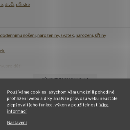
ké
,
dívčí
,
dětské
ždodennímu nošení
,
narozeniny, svátek
,
narození, křtiny
šek
ny
,
pro děti
VŠECHNY PARAMETRY
Používáme cookies, abychom Vám umožnili pohodlné
prohlížení webu a díky analýze provozu webu neustále
zlepšovali jeho funkce, výkon a použitelnost.
Více
informací
Nastavení