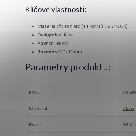
Klíčové vlastnosti:
Materiál:
žluté zlato (14 karátů, 585/1000)
Design:
holčička
Povrch:
lesklý
Rozměry:
20x13 mm
Parametry produktu:
EAN
:
0859
Materiál
:
Zlato
,
Ryzost
:
585/1