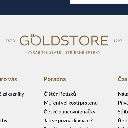
pro vás
Poradna
Čas
lé zákazníky
Čištění řetízků
Náuš
Měření velikosti prstenu
Přív
České puncovní značky
Stří
atby
Jak se pozná diamant?
Řetí