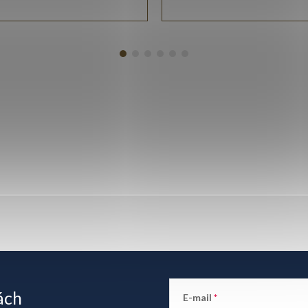
ách
E-mail