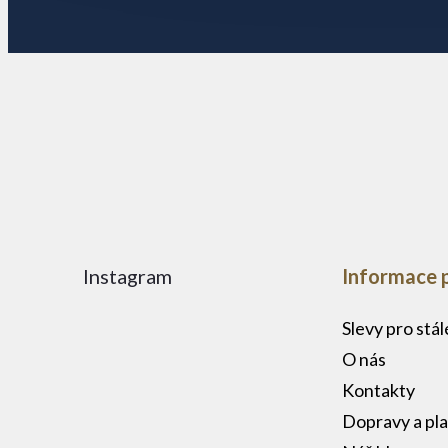
a
t
í
Instagram
Informace 
Slevy pro stá
O nás
Kontakty
Dopravy a pl