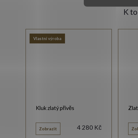
K t
Vlastní výroba
Kluk zlatý přívěs
Zlat
 Kč
4 280 Kč
Zobrazit
Zo