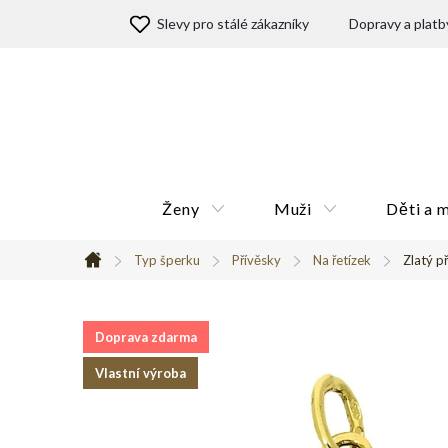
Přejít
Slevy pro stálé zákazníky
Dopravy a platb
na
obsah
Ženy
Muži
Děti a 
Typ šperku
Přívěsky
Na řetízek
Zlatý p
Domů
Doprava zdarma
Vlastní výroba