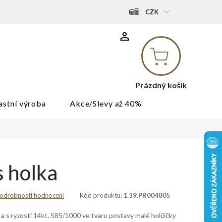
CZK
Nákupní
košík
Prázdný košík
astní výroba
Akce/Slevy až 40%
s holka
odrobnosti hodnocení
Kód produktu:
1.19.PR004805
a s ryzostí 14kt. 585/1000 ve tvaru postavy malé holčičky