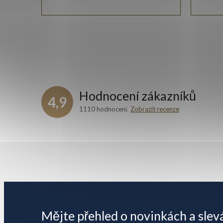
Hodnocení zákazníků
4,9
1110 hodnocení
Zobrazit recenze
Z
á
p
Mějte přehled o novinkách
a slev