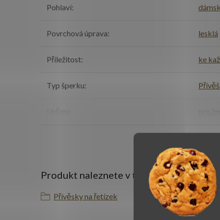
Pohlaví
:
dáms
Povrchová úprava
:
lesklá
Příležitost
:
ke ka
Typ šperku
:
Přívě
Určení
:
pro že
Produkt naleznete v této kategorii
Přívěsky na řetízek