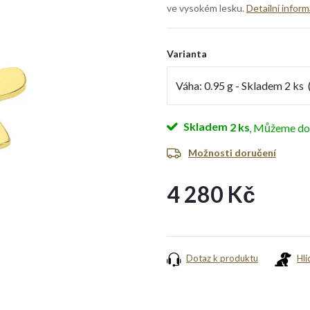
ve vysokém lesku.
Detailní infor
Varianta
Skladem
2 ks
Možnosti doručení
4 280 Kč
Měrná
cena:
Dotaz k produktu
Hlí