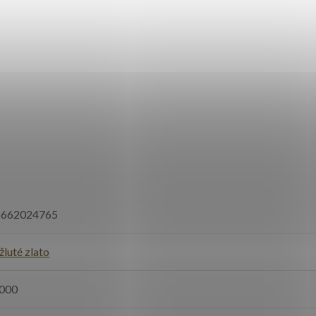
6662024765
žluté zlato
000