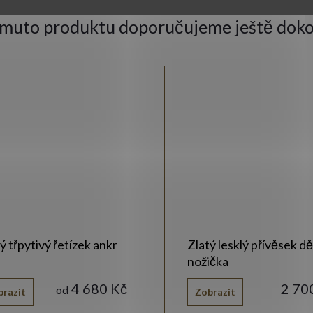
omuto produktu doporučujeme ještě doko
ý třpytivý řetízek ankr
Zlatý lesklý přívěsek d
nožička
4 680 Kč
2 70
od
brazit
Zobrazit