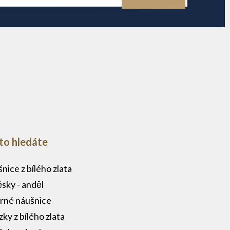
to hledáte
nice z bílého zlata
ěsky - anděl
brné náušnice
zky z bílého zlata