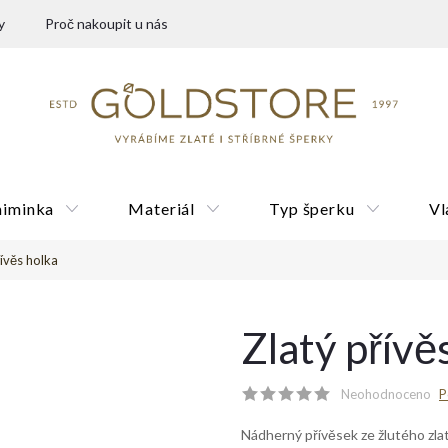
y
Proč nakoupit u nás
miminka
Materiál
Typ šperku
Vl
řívěs holka
Dárkové poukazy
Zlatý přívě
Neohodnoceno
P
Nádherný přívěsek ze žlutého zlat