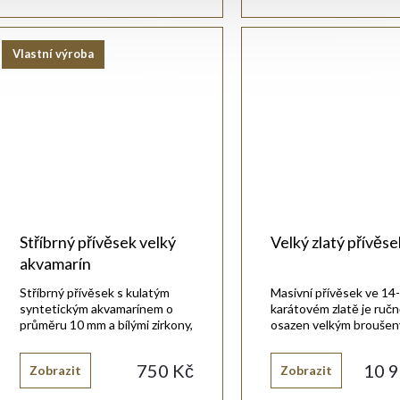
Vlastní výroba
Stříbrný přívěsek velký
Velký zlatý přívěse
akvamarín
Stříbrný přívěsek s kulatým
Masivní přívěsek ve 14-
syntetickým akvamarínem o
karátovém zlatě je ruč
průměru 10 mm a bílými zirkony,
osazen velkým brouše
vyrobený ze stříbra 925/1000 s
akvamarínem.
rhodiovanou úpravou.
750 Kč
10 9
Zobrazit
Zobrazit