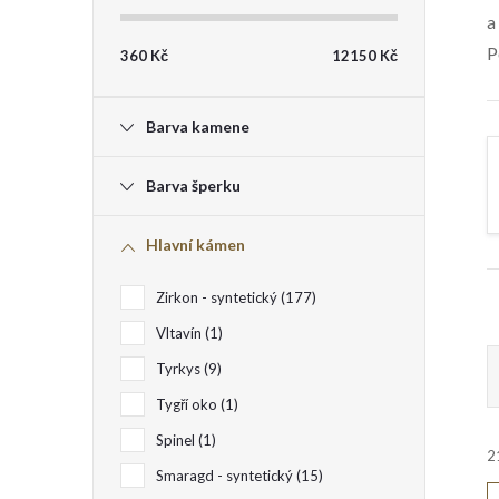
a
t
P
360
Kč
12150
Kč
r
Barva kamene
a
Barva šperku
n
Hlavní kámen
n
Zirkon - syntetický
177
í
Vltavín
1
p
Tyrkys
9
Tygří oko
1
a
Spinel
1
2
Smaragd - syntetický
15
n