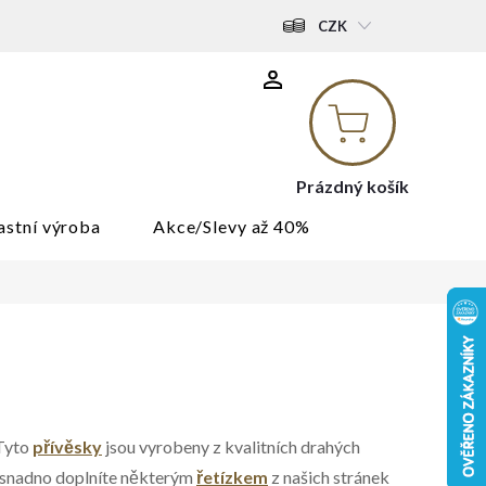
CZK
Nákupní
košík
Prázdný košík
astní výroba
Akce/Slevy až 40%
 Tyto
přívěsky
jsou vyrobeny z kvalitních drahých
 snadno doplníte některým
řetízkem
z našich stránek