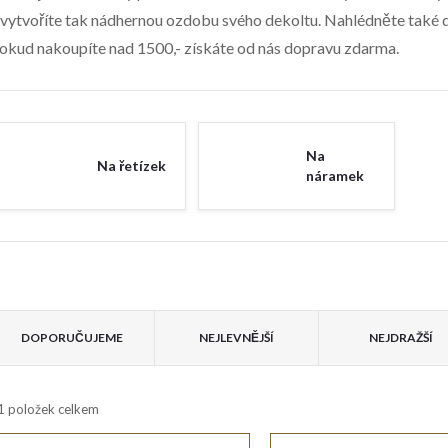
 vytvoříte tak nádhernou ozdobu svého dekoltu. Nahlédněte také
okud nakoupíte nad 1500,- získáte od nás dopravu zdarma.
Na
Na řetízek
náramek
V
Ř
ý
DOPORUČUJEME
NEJLEVNĚJŠÍ
NEJDRAŽŠÍ
a
p
1
položek celkem
z