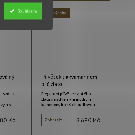
Souhlasím
Vlastní výroba
 oválný
Přívěsek s akvamarínem
bílé zlato
o ryzosti
Elegantní přívěsek z bílého
zlata s nádherným modrým
vy a s
kamenem, který okouzlí svou
jemností.
100 Kč
3 690 Kč
Zobrazit