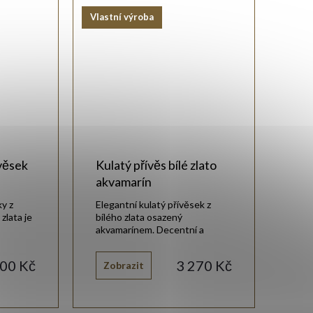
Vlastní výroba
věsek
Kulatý přívěs bílé zlato
akvamarín
ky z
Elegantní kulatý přívěsek z
zlata je
bílého zlata osazený
akvamarínem. Decentní a
luxusní doplněk pro každý den.
400 Kč
3 270 Kč
Zobrazit