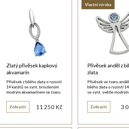
Vlastní výroba
e
s
n
p
r
p
o
r
Zlatý přívěsek kapkový
Přívěsek anděl z bí
d
akvamarín
zlata
o
Přívěsek z bílého zlata o ryzosti
Přívěsek ve tvaru anděl
u
14 karátů se synt. broušeným
bílého zlata o ryzosti 1
modrým akvamarínem ve tvaru
se synt. světle modrým
d
kapky.
akvamarínem.
k
11 250 Kč
3 
Zobrazit
Zobrazit
u
t
k