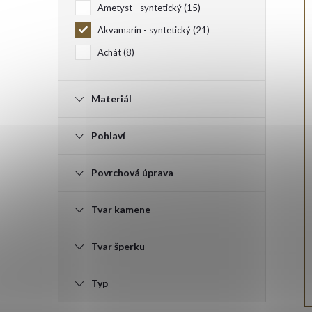
Ametyst - syntetický
15
Akvamarín - syntetický
21
Achát
8
Materiál
Pohlaví
Povrchová úprava
Tvar kamene
Tvar šperku
Typ