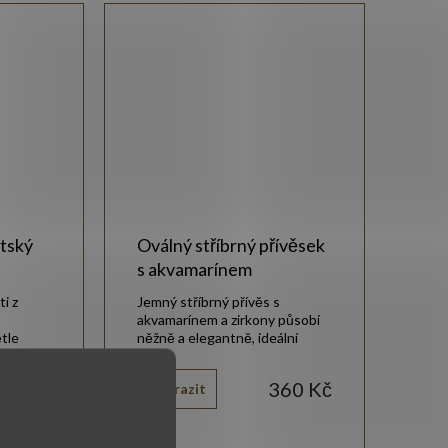
tský
Oválný stříbrný přívěsek
s akvamarínem
i z
Jemný stříbrný přívěs s
akvamarínem a zirkony působí
tle
něžně a elegantně, ideální
arínem.
doplněk.
490 Kč
360 Kč
Zobrazit