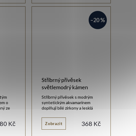
–20 %
Stříbrný přívěsek
světlemodrý kámen
atým
Stříbrný přívěsek s modrým
em o
syntetickým akvamarínem
ný ze
doplňují bílé zirkony a lesklá
lou
rhodiovaná úprava.
80 Kč
368 Kč
Zobrazit