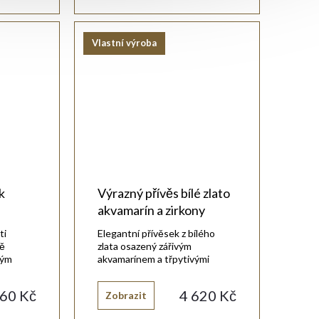
Vlastní výroba
k
Výrazný přívěs bílé zlato
akvamarín a zirkony
ti
Elegantní přívěsek z bílého
ně
zlata osazený zářivým
ným
akvamarínem a třpytivými
zirkony.
60 Kč
4 620 Kč
Zobrazit