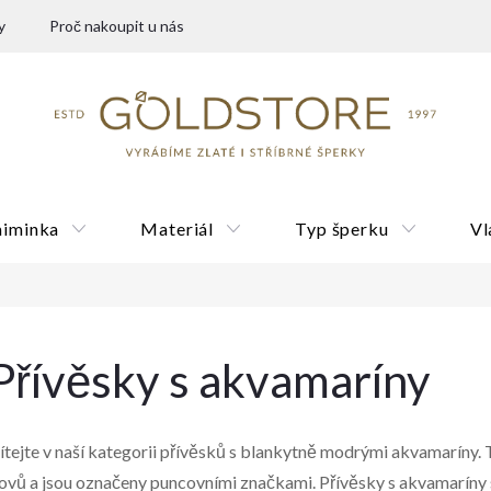
y
Proč nakoupit u nás
miminka
Materiál
Typ šperku
Vl
Dárkové poukazy
Přívěsky s akvamaríny
ítejte v naší kategorii přívěsků s blankytně modrými akvamaríny.
ovů a jsou označeny puncovními značkami. Přívěsky s akvamaríny