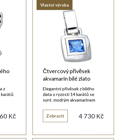
Vlastní výroba
lého
Čtvercový přívěsek
akvamarín bílé zlato
a z
Elegantní přívěsek z bílého
4 karátů
zlata o ryzosti 14 karátů se
synt. modrým akvamarínem
čtvercového tvaru.
060 Kč
4 730 Kč
Zobrazit