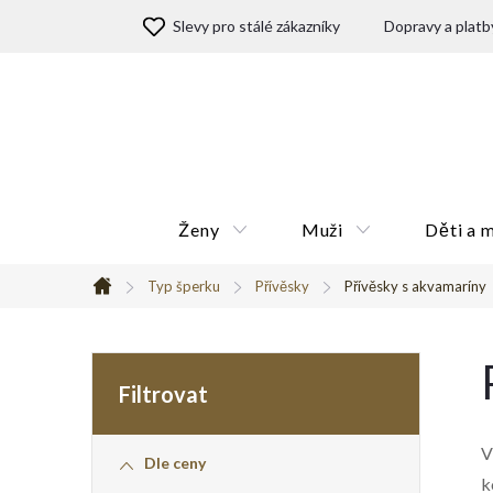
Přejít
Slevy pro stálé zákazníky
Dopravy a platb
na
obsah
Ženy
Muži
Děti a 
Typ šperku
Přívěsky
Přívěsky s akvamaríny
Domů
P
o
V
Dle ceny
s
k