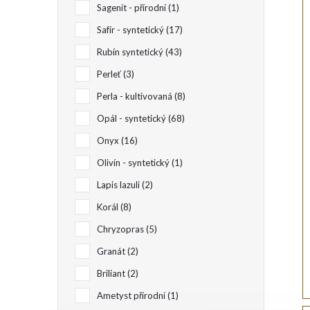
i
Sagenit - přírodní
1
e
Safír - syntetický
17
Rubín syntetický
43
l
Perleť
3
í
Perla - kultivovaná
8
Opál - syntetický
68
Onyx
16
Olivín - syntetický
1
Lapis lazuli
2
Korál
8
Chryzopras
5
Granát
2
Briliant
2
Ametyst přírodní
1