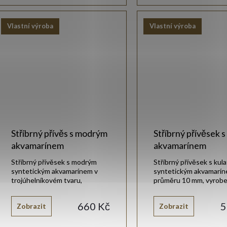
Vlastní výroba
Vlastní výroba
Stříbrný přívěs s modrým
Stříbrný přívěsek s
akvamarínem
akvamarínem
Stříbrný přívěsek s modrým
Stříbrný přívěsek s kul
syntetickým akvamarínem v
syntetickým akvamarín
trojúhelníkovém tvaru,
průměru 10 mm, vyrobe
vyrobený v naší zlatnické dílně
stříbra 925/1000 s lesk
ze stříbra 925/1000.
rhodiovanou úpravou.
660 Kč
5
Zobrazit
Zobrazit