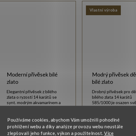
Vlastní výroba
Moderní přívěsek bílé
Modrý přívěsek dě
zlato
bílé zlato
Elegantní přívěsek z bílého
Drobný přívěsek pro dět
zlata o ryzosti 14 karátů se
bílého zlata 14 karátů
synt. modrým akvamarínem a
585/1000 je osazen svě
bílými zirkony.
modrým kulatým akvam
10 080 Kč
1 
Zobrazit
Zobrazit
Používáme cookies, abychom Vám umožnili pohodlné
prohlížení webu a díky analýze provozu webu neustále
zlepšovali jeho funkce, výkon a použitelnost.
Více