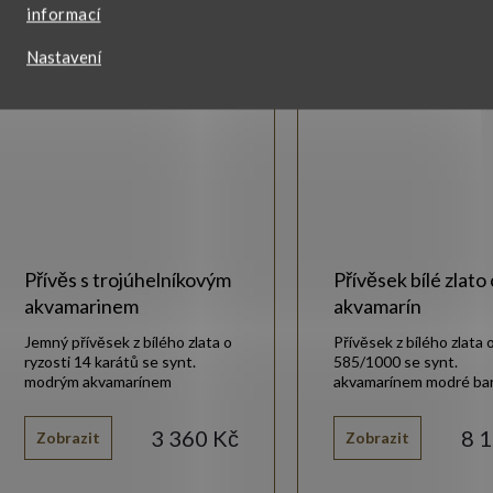
informací
Vlastní výroba
Nastavení
Přívěs s trojúhelníkovým
Přívěsek bílé zlato
akvamarinem
akvamarín
Jemný přívěsek z bílého zlata o
Přívěsek z bílého zlata 
ryzosti 14 karátů se synt.
585/1000 se synt.
modrým akvamarínem
akvamarínem modré bar
trojúhelníkového tvaru.
bílými zirkony.
3 360 Kč
8 
Zobrazit
Zobrazit