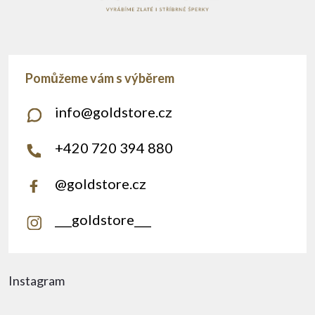
info
@
goldstore.cz
+420 720 394 880
@goldstore.cz
___goldstore___
Instagram