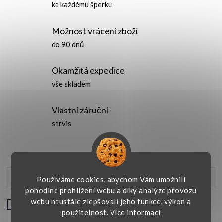
ke každému šperku
Možnost vrácení zboží
do 90 dnů
Okamžitá expedice
vše skladem
Vlastní záruční
servis
Popis produktu
Používáme cookies, abychom Vám umožnili
pohodlné prohlížení webu a díky analýze provozu
Detailní popis produktu
webu neustále zlepšovali jeho funkce, výkon a
použitelnost.
Více informací