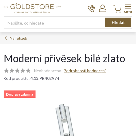
Přejít
na
obsah
Nákupní
Hledat
košík
Na řetízek
Moderní přívěsek bílé zlato
Neohodnoceno
Podrobnosti hodnocení
Kód produktu:
4.13.PR402974
Doprava zdarma