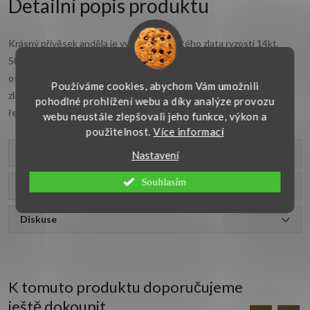
Detailní popis produktu
Krásný přívěsek anděla je vyroben ze žlutého zlata ryzosti 14kt.
585/1000. Elegantní
zlatý přívěsek
v hladkém lesklém provedení je
osazen krásným bílým zirkonem oválného tvaru. Celková velikost
Používáme cookies, abychom Vám umožnili
zlatého přívěsku je 20x16 mm. Zlatý anděl je vhodný na jemnější
pohodlné prohlížení webu a díky analýze provozu
řetízek a bude skvělým dárkem pro blízkou osobu.
webu neustále zlepšovali jeho funkce, výkon a
použitelnost.
Více informací
Parametry produktu
Nastavení
Souhlasím
Recenze
Diskuse
K tomuto produktu doporučujeme
ještě dokoupit