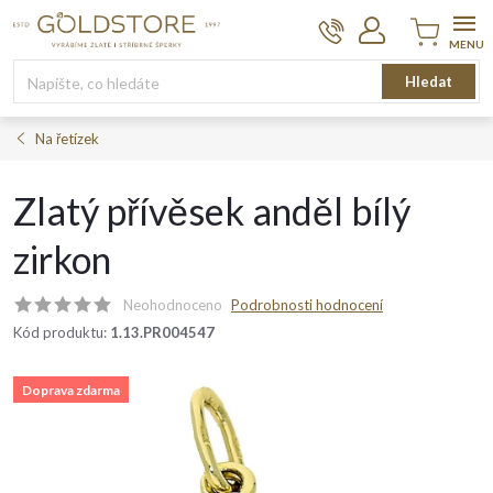
Přejít
na
obsah
Nákupní
Hledat
košík
Na řetízek
Zlatý přívěsek anděl bílý
zirkon
Neohodnoceno
Podrobnosti hodnocení
Kód produktu:
1.13.PR004547
Doprava zdarma