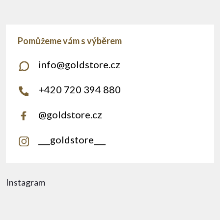
info
@
goldstore.cz
+420 720 394 880
@goldstore.cz
___goldstore___
Instagram