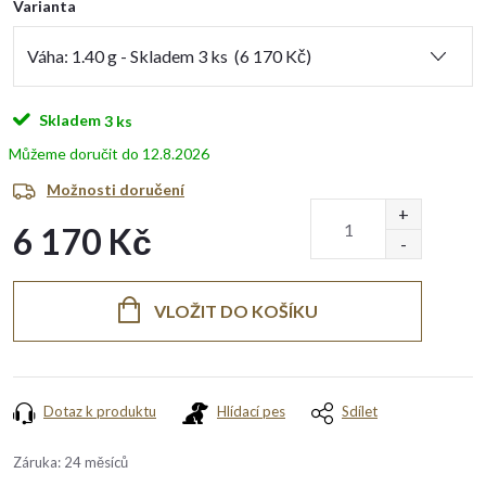
Varianta
Skladem
3 ks
12.8.2026
Možnosti doručení
6 170 Kč
Měrná
cena:
VLOŽIT DO KOŠÍKU
Dotaz k produktu
Hlídací pes
Sdílet
Záruka
:
24 měsíců