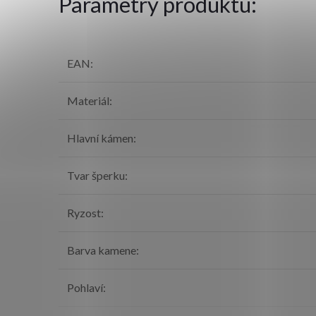
Parametry produktu:
EAN
:
Materiál
:
Hlavní kámen
:
Tvar šperku
:
Ryzost
:
Barva kamene
:
Pohlaví
: