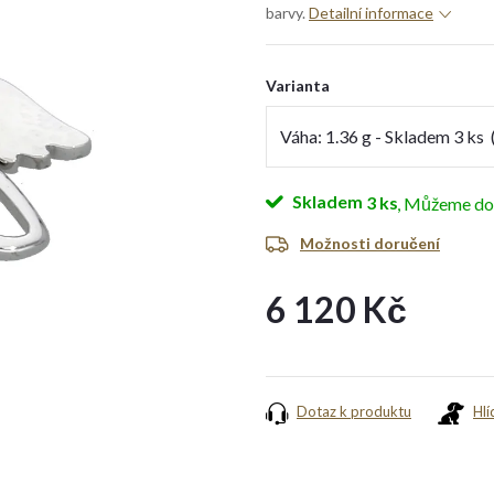
barvy.
Detailní informace
Varianta
Skladem
3 ks
Možnosti doručení
6 120 Kč
Měrná
cena:
Dotaz k produktu
Hlí