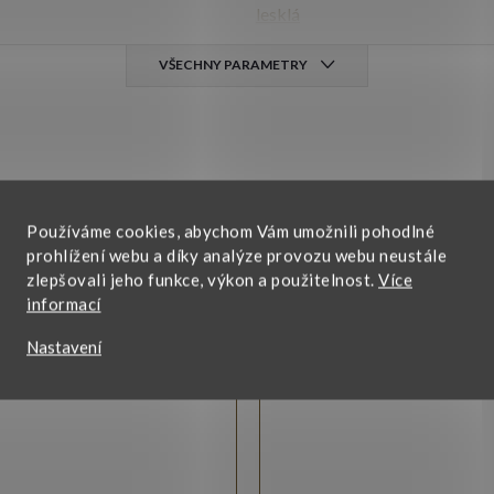
lesklá
VŠECHNY PARAMETRY
Používáme cookies, abychom Vám umožnili pohodlné
prohlížení webu a díky analýze provozu webu neustále
zlepšovali jeho funkce, výkon a použitelnost.
Více
omuto produktu doporučujeme ještě doko
informací
Nastavení