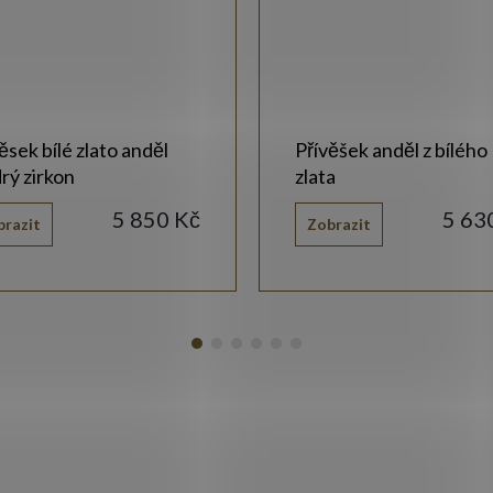
ěsek bílé zlato anděl
Přívěšek anděl z bílého
rý zirkon
zlata
5 850 Kč
5 63
brazit
Zobrazit