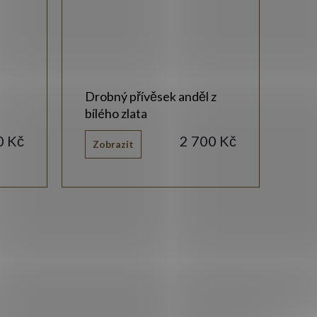
Drobný přívěsek anděl z
Zla
bílého zlata
zir
0 Kč
2 700 Kč
Zobrazit
Zo