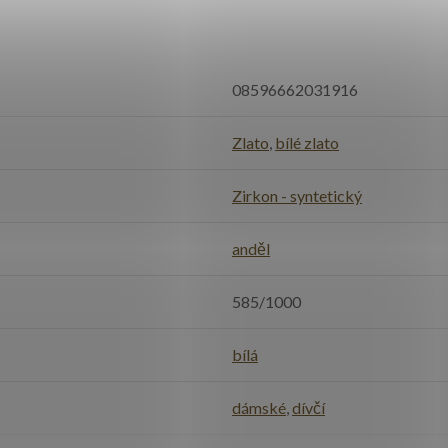
08596662031916
Zlato
,
bílé zlato
Zirkon - syntetický
anděl
585/1000
bílá
dámské
,
dívčí