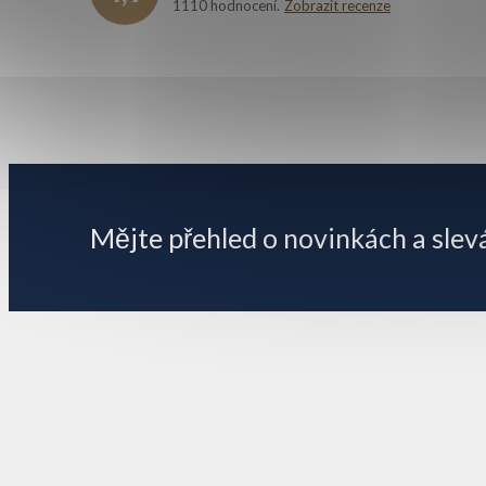
1110 hodnocení
Zobrazit recenze
Z
á
p
Mějte přehled o novinkách
a slev
a
t
í