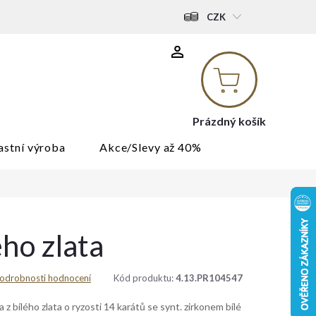
CZK
Nákupní
košík
Prázdný košík
astní výroba
Akce/Slevy až 40%
ého zlata
odrobnosti hodnocení
Kód produktu:
4.13.PR104547
 z bílého zlata o ryzosti 14 karátů se synt. zirkonem bílé