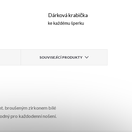
Dárková krabička
ke každému šperku
SOUVISEJÍCÍ PRODUKTY
ynt. broušeným zirkonem bílé
hodný pro každodenní nošení.