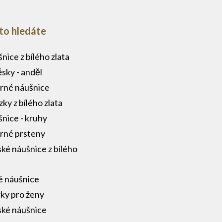
to hledáte
nice z bílého zlata
ěsky - anděl
brné náušnice
zky z bílého zlata
nice - kruhy
brné prsteny
ké náušnice z bílého
a
é náušnice
ky pro ženy
ké náušnice