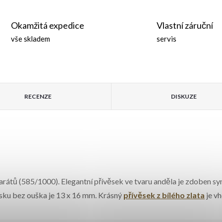
Okamžitá expedice
Vlastní záruční
vše skladem
servis
RECENZE
DISKUZE
 karátů (585/1000). Elegantní přívěsek ve tvaru anděla je zdoben s
věsku bez ouška je 13 x 16 mm. Krásný
přívěsek z bílého zlata
je v