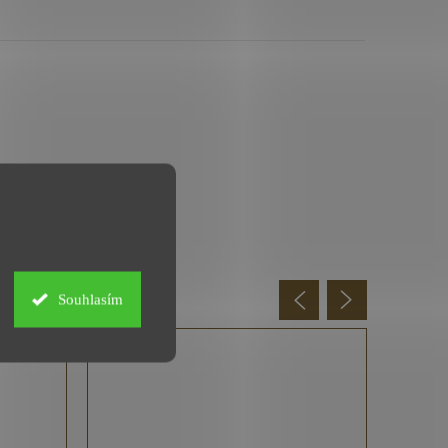
upit
Souhlasím