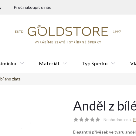
y
Proč nakoupit u nás
miminka
Materiál
Typ šperku
Vl
 bílého zlata
Dárkové poukazy
Anděl z bíl
Neohodnoceno
P
Elegantní přívěsek ve tvaru anděla