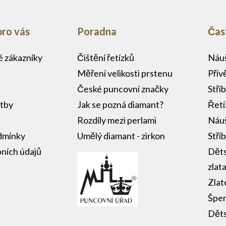
pro vás
Poradna
Čas
lé zákazníky
Čištění řetízků
Náuš
Měření velikosti prstenu
Přív
České puncovní značky
Stří
atby
Jak se pozná diamant?
Řetí
Rozdíly mezi perlami
Náuš
dmínky
Umělý diamant - zirkon
Stří
ních údajů
Děts
zlat
Zlat
Šper
Děts