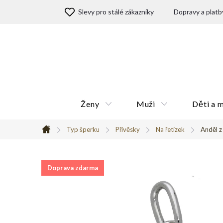
Přejít
Slevy pro stálé zákazníky
Dopravy a platb
na
obsah
Ženy
Muži
Děti a 
Typ šperku
Přívěsky
Na řetízek
Anděl z
Domů
Doprava zdarma