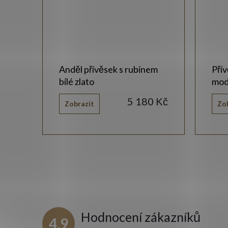
Anděl přívěsek s rubínem
Přív
bílé zlato
mod
 Kč
5 180 Kč
Zobrazit
Zo
Hodnocení zákazníků
4,9