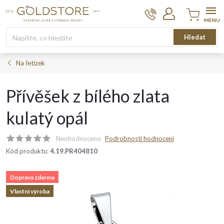
Přejít
na
obsah
Nákupní
Hledat
košík
Na řetízek
Přívěšek z bílého zlata
kulatý opál
Neohodnoceno
Podrobnosti hodnocení
Kód produktu:
4.19.PR404810
Doprava zdarma
Vlastní výroba