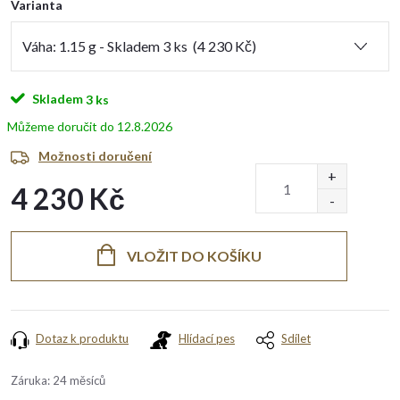
Varianta
Skladem
3 ks
12.8.2026
Možnosti doručení
4 230 Kč
Měrná
cena:
VLOŽIT DO KOŠÍKU
Dotaz k produktu
Hlídací pes
Sdílet
Záruka
:
24 měsíců