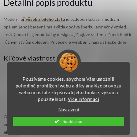
Detailní popis produktu
Moderní
přívěsek z bílého zlata
je ozdoben kulatým modrým
opálem, jehož barevná hra světla dodává šperku jedinečný vzhled.
Lesklý povrch a jednoduchý design zajišťují, že se tento šperk hodí k
různým stylům oblečení. Přívěsek je vyroben v naší zlatnické dílně.
Klíčové vlastnosti:
Materiál: bílé zlato (14 karátů, 585/1000)
Používáme cookies, abychom Vám umožnili
Kámen: syntetický opál
pohodlné prohlížení webu a díky analýze provozu
Povrch: lesklý, hladký
webu neustále zlepšovali jeho funkce, výkon a
Rozměry přívěsku: 20x11,5 mm
použitelnost.
Více informací
Průměr kamene: 10 mm
Nastavení
Opál je známý svou schopností inspirovat kreativitu a dodávat
Souhlasím
energii. Tento přívěsek je ideální volbou pro ženy, které ocení jeho
eleganci a symboliku.