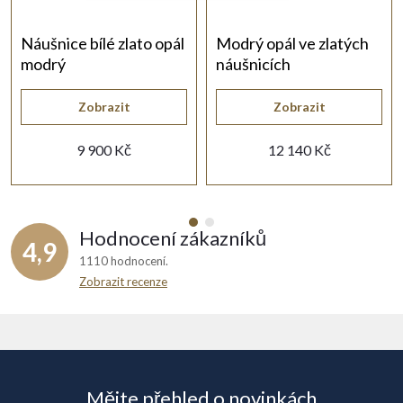
Náušnice bílé zlato opál
Modrý opál ve zlatých
modrý
náušnicích
Zobrazit
Zobrazit
9 900 Kč
12 140 Kč
Hodnocení zákazníků
4,9
1110 hodnocení
Zobrazit recenze
Z
á
Mějte přehled o novinkách