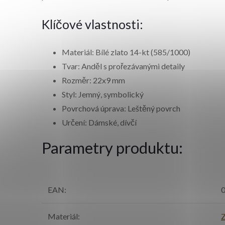
Klíčové vlastnosti:
Materiál: Bílé zlato 14-kt (585/1000)
Tvar: Anděl s prořezávanými detaily
Rozměr: 22x9 mm
Styl: Jemný, symbolický
Povrchová úprava: Leštěný povrch
Určení: Dámské, dívčí
Parametry produktu:
EAN
:
Materiál
:
Z