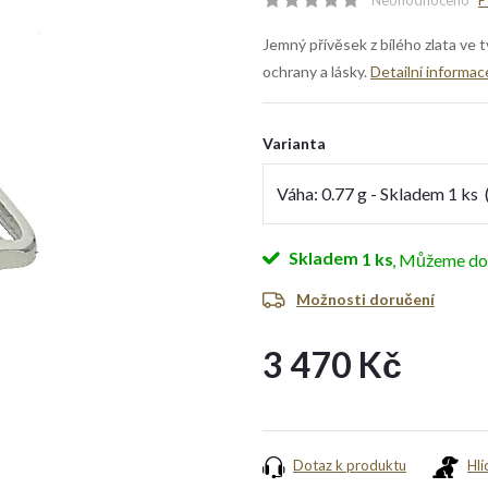
Neohodnoceno
P
Jemný přívěsek z bílého zlata ve 
ochrany a lásky.
Detailní informac
Varianta
Skladem
1 ks
Možnosti doručení
3 470 Kč
Měrná
cena:
Dotaz k produktu
Hlí