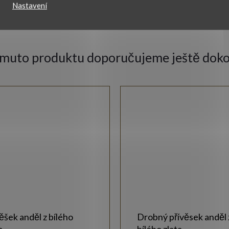
Nastavení
omuto produktu doporučujeme ještě doko
ěšek anděl z bílého
Drobný přívěsek anděl 
a
bílého zlata