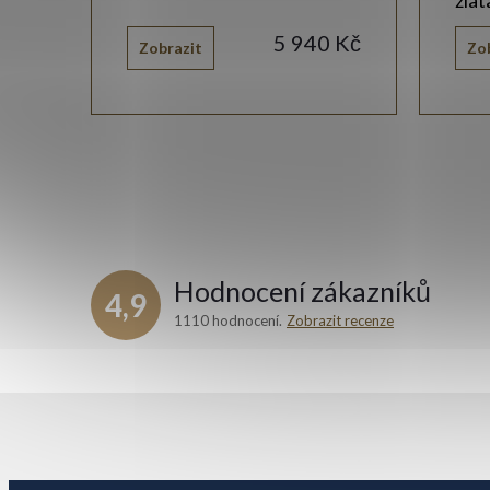
5 940 Kč
Zobrazit
Zo
Hodnocení zákazníků
4,9
1110 hodnocení
Zobrazit recenze
Z
á