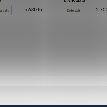
5 630 Kč
2 70
brazit
Zobrazit