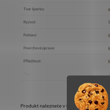
Tvar šperku
:
a
Ryzost
:
Pohlaví
:
Povrchová úprava
:
l
Příležitost
:
k
Typ
:
a
Produkt naleznete v této kategorii