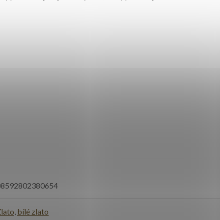
08592802380654
lato
,
bílé zlato