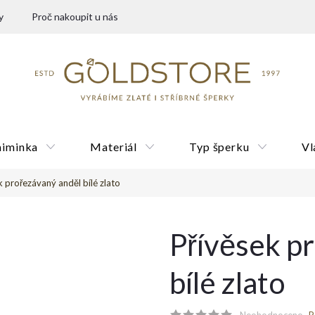
y
Proč nakoupit u nás
miminka
Materiál
Typ šperku
Vl
k prořezávaný anděl bílé zlato
Dárkové poukazy
Přívěsek p
bílé zlato