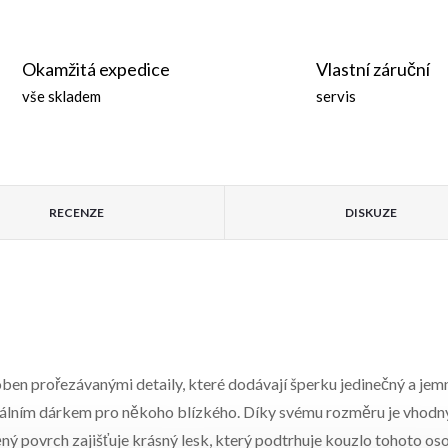
Okamžitá expedice
Vlastní záruční
vše skladem
servis
RECENZE
DISKUZE
oben prořezávanými detaily, které dodávají šperku jedinečný a jem
deálním dárkem pro někoho blízkého. Díky svému rozměru je vhodný 
těný povrch zajišťuje krásný lesk, který podtrhuje kouzlo tohoto os