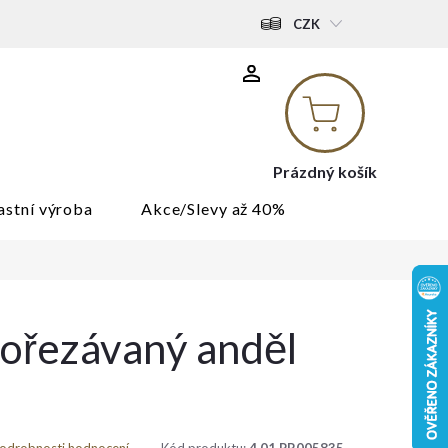
CZK
Nákupní
košík
Prázdný košík
astní výroba
Akce/Slevy až 40%
rořezávaný anděl