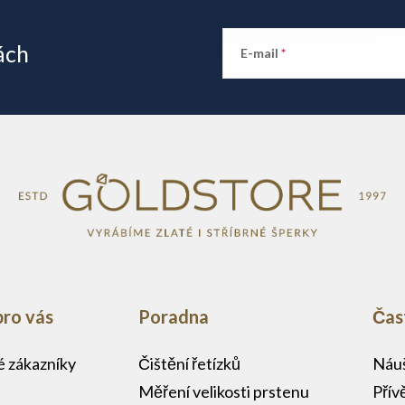
ách
E-mail
pro vás
Poradna
Čas
lé zákazníky
Čištění řetízků
Náuš
Měření velikosti prstenu
Přív