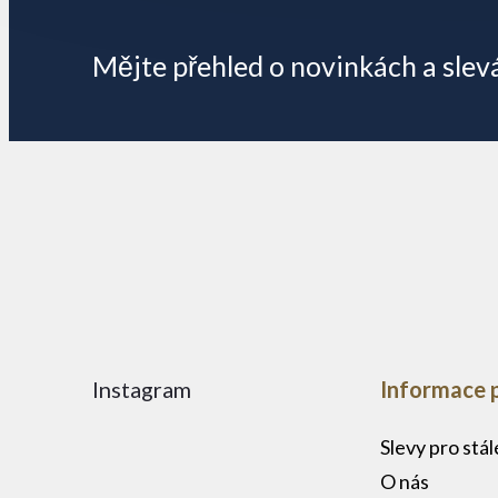
p
Mějte přehled o novinkách
a slev
a
t
í
Instagram
Informace 
Slevy pro stá
O nás