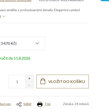
odrobnosti hodnocení
Kód produktu:
4.01.PR005835
tvaru anděla s prořezávanými detaily. Elegantní symbol
e
11.8.2026
VLOŽIT DO KOŠÍKU
dací pes
Sdílet
Tisk
Záruka
:
24 měsíců