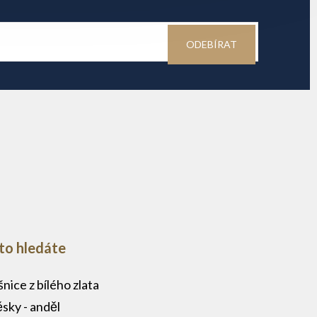
ODEBÍRAT
to hledáte
nice z bílého zlata
ěsky - anděl