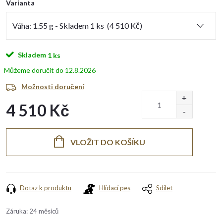
Varianta
Skladem
1 ks
12.8.2026
Možnosti doručení
4 510 Kč
Měrná
cena:
VLOŽIT DO KOŠÍKU
Dotaz k produktu
Hlídací pes
Sdílet
Záruka
:
24 měsíců