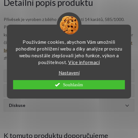
Detailní popis produktu
Přívěsek je vyroben z bílého zlata o ryzosti 14 karátů, 585/1000.
Přívěsek v hladkém lesklém provedení je osazen bílým synt. opálem
kulatého tvaru. Kámen je usazen v klícce z bílého zlata a jeho průměr
Používáme cookies, abychom Vám umožnili
činí 10 mm. Rozměr celého přívěsku je 20x11 mm. Krásný
přívěsek z
pohodlné prohlížení webu a díky analýze provozu
bílého zlata
je vhodný ke každodennímu nošení a je precizně
webu neustále zlepšovali jeho funkce, výkon a
zhotoven v naší vlastní zlatnické dílně. Doporučujeme.
použitelnost.
Více informací
Nastavení
Parametry produktu
Souhlasím
Recenze
Diskuse
K tomuto produktu doporučujeme