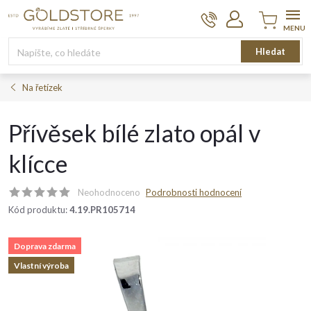
Přejít
na
obsah
Nákupní
Hledat
košík
Na řetízek
Přívěsek bílé zlato opál v
klícce
Neohodnoceno
Podrobnosti hodnocení
Kód produktu:
4.19.PR105714
Doprava zdarma
Vlastní výroba