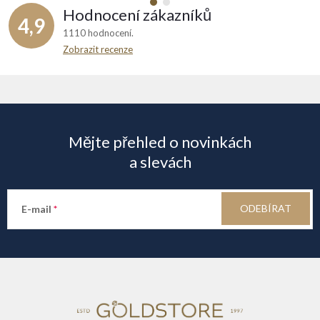
Hodnocení zákazníků
4,9
1110 hodnocení
Zobrazit recenze
Z
á
Mějte přehled o novinkách
p
a slevách
a
ODEBÍRAT
E-mail
t
í