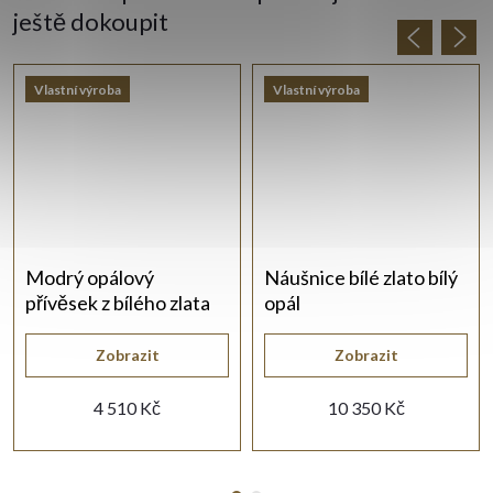
ještě dokoupit
Vlastní výroba
Vlastní výroba
Modrý opálový
Náušnice bílé zlato bílý
přívěsek z bílého zlata
opál
Zobrazit
Zobrazit
4 510 Kč
10 350 Kč