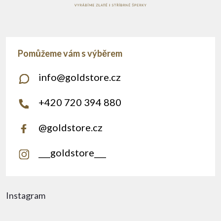
info
@
goldstore.cz
+420 720 394 880
@goldstore.cz
___goldstore___
Instagram