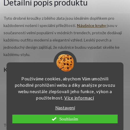
Detailní popis produktu
Tyto drobné kroužky z bílého zlata jsou ideálním doplňkem pro
každodenní nošení i speciální příležitosti.
Náušnice kruhy
jsou v
současnosti velmi populární v módních trendech, protože dodávají
každému outfitu moderní a elegantní vzhled. Lesklý povrch a
jednoduchý design zajišťují, že náušnice budou vypadat skvěle ke
každému stylu.
Klíčové vlastnosti:
Používáme cookies, abychom Vám umožnili
pohodlné prohlížení webu a díky analýze provozu
Materiál:
bílé zlato (14 karátů, 585/1000)
webu neustále zlepšovali jeho funkce, výkon a
Tvar:
kroužky, kulatý profil
použitelnost.
Více informací
Povrch:
lesklý
Průměr:
13 mm
Nastavení
Typ uzávěru:
zasouvací uzávěr
Souhlasím
Tyto náušnice jsou perfektní volbou pro ženy, které chtějí být v