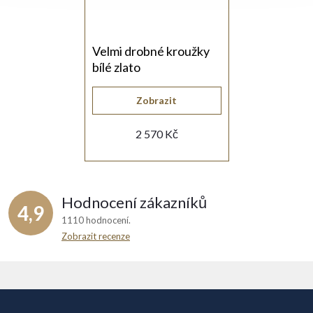
Velmi drobné kroužky
bílé zlato
Zobrazit
2 570 Kč
Hodnocení zákazníků
4,9
1110 hodnocení
Zobrazit recenze
Z
á