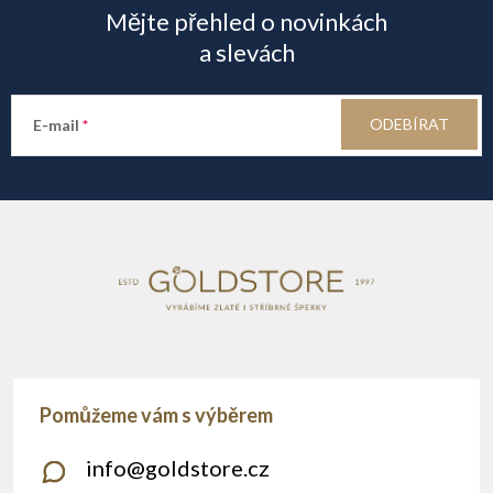
Mějte přehled o novinkách
p
a slevách
a
ODEBÍRAT
E-mail
t
í
info
@
goldstore.cz