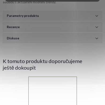
souladu s aktuálními módními trendy.
Parametry produktu
Recenze
Diskuse
K tomuto produktu doporučujeme
ještě dokoupit