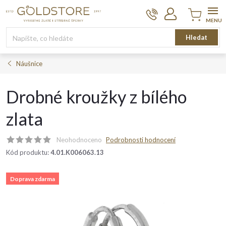
Přejít
na
obsah
Nákupní
Hledat
košík
Náušnice
Drobné kroužky z bílého
zlata
Neohodnoceno
Podrobnosti hodnocení
Kód produktu:
4.01.K006063.13
Doprava zdarma