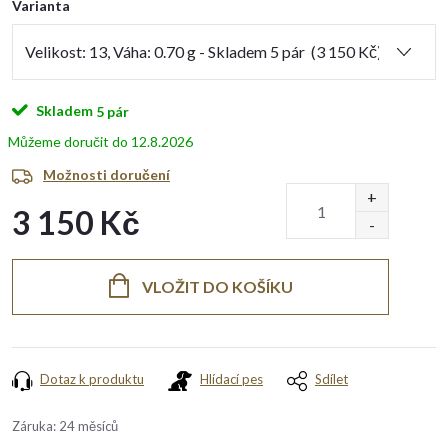
Varianta
Skladem
5 pár
12.8.2026
Možnosti doručení
3 150 Kč
Měrná
cena:
VLOŽIT DO KOŠÍKU
Dotaz k produktu
Hlídací pes
Sdílet
Záruka
:
24 měsíců