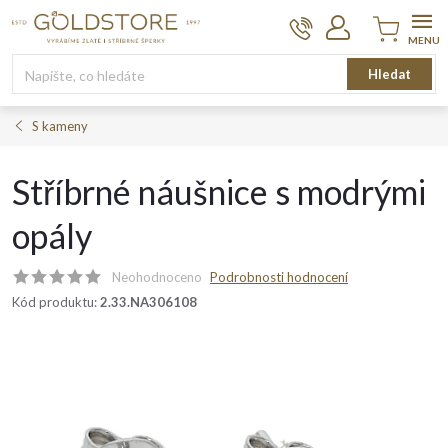
Přejít
na
obsah
Nákupní
Hledat
košík
S kameny
Stříbrné náušnice s modrými
opály
Neohodnoceno
Podrobnosti hodnocení
Kód produktu:
2.33.NA306108