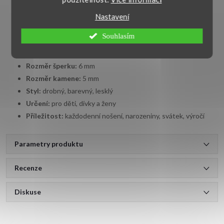
Hlavní kámen:
syntetický opál
Barva kamene:
modrá
Nastavení
Tvar šperku:
kulatý tvar, pecky
Souhlasím
Tvar kamene:
kulatý tvar
Zapínání:
puzetový uzávěr
Rozměr šperku:
6 mm
Rozměr kamene:
5 mm
Styl:
drobný, barevný, lesklý
Určení:
pro děti, dívky a ženy
Příležitost:
každodenní nošení, narozeniny, svátek, výročí
Parametry produktu
Recenze
Diskuse