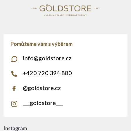
info
@
goldstore.cz
+420 720 394 880
@goldstore.cz
___goldstore___
Instagram