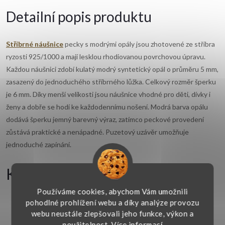
Detailní popis produktu
Stříbrné náušnice
pecky s modrými opály jsou zhotovené ze stříbra
ryzosti 925/1000 a mají lesklou rhodiovanou povrchovou úpravu.
Každou náušnici zdobí kulatý modrý syntetický opál o průměru 5 mm,
zasazený do jednoduchého stříbrného lůžka. Celkový rozměr šperku
je 6 mm. Díky menší velikosti jsou náušnice vhodné pro děti, dívky i
ženy a dobře se hodí ke každodennímu nošení. Modrá barva opálu
dodává šperku jemný barevný výraz, zatímco peckové provedení
zůstává praktické a nenápadné. Puzetový uzávěr umožňuje
jednoduché zapínání.
Klíčové vlastnosti
Používáme cookies, abychom Vám umožnili
pohodlné prohlížení webu a díky analýze provozu
Materiál:
stříbro 925/1000, povrchová úprava rhodiem
webu neustále zlepšovali jeho funkce, výkon a
Typ:
náušnice pecky
použitelnost.
Více informací