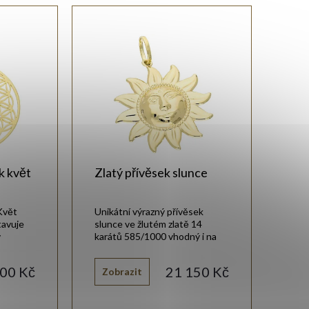
k květ
Zlatý přívěsek slunce
 Květ
Unikátní výrazný přívěsek
tavuje
slunce ve žlutém zlatě 14
v
karátů 585/1000 vhodný i na
silný řetízek.
00 Kč
21 150 Kč
Zobrazit