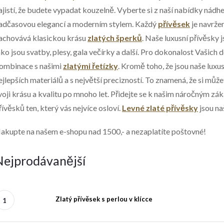
ajistí, že budete vypadat kouzelně.
Vyberte si z naší nabídky nádh
adčasovou elegancí a moderním stylem. Každý
přívěsek
je navrže
achovává klasickou krásu
zlatých šperků
. Naše luxusní přívěsky 
ako jsou svatby, plesy, gala večírky a další. Pro dokonalost Vašic
ombinace s našimi
zlatými
řetízky
.
Kromě toho, že jsou naše luxus
ejlepších materiálů a s největší precizností. To znamená, že si můžet
voji krásu a kvalitu po mnoho let.
Přidejte se k našim náročným zák
řívěsků ten, který vás nejvíce osloví.
Levné zlaté přívěsky
jsou na
akupte na našem e-shopu nad 1500,- a nezaplatíte poštovné!
Nejprodávanější
Zlatý přívěsek s perlou v klícce