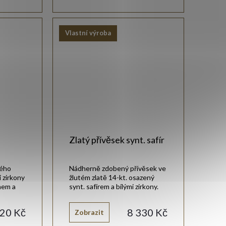
Vlastní výroba
Zlatý přívěsek synt. safír
lého
Nádherně zdobený přívěsek ve
 zirkony
žlutém zlatě 14-kt. osazený
nem a
synt. safírem a bílými zirkony.
hodným
820 Kč
8 330 Kč
Zobrazit