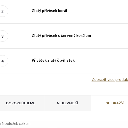
Zlatý přívěsek korál
Zlatý přívěsek s červený korálem
Přívěšek zlatý čtyřlístek
Zobrazit více produ
V
Ř
ý
DOPORUČUJEME
NEJLEVNĚJŠÍ
NEJDRAŽŠÍ
a
p
56
položek celkem