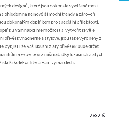
erných designů, které jsou dokonale vyvážené mezi
n s ohledem na nejnovější módní trendy a zároveň
jsou dokonalým doplňkem pro speciální příležitosti,
h doplňků Vám nabízíme možnost si vytvořit skvělé
ní přívěsky nádherné a stylové, jsou také vyrobeny z
e být jisti, že Váš luxusní zlatý přívěsek bude držet
azníkům a vyberte si z naší nabídky luxusních zlatých
ší další kolekcí, která Vám vyrazí dech.
3 650 Kč