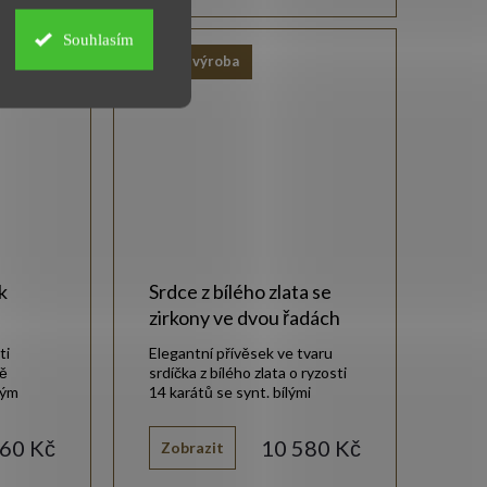
Souhlasím
Vlastní výroba
k
Srdce z bílého zlata se
zirkony ve dvou řadách
ti
Elegantní přívěsek ve tvaru
ně
srdíčka z bílého zlata o ryzosti
ným
14 karátů se synt. bílými
zirkony ve dvou řadách.
60 Kč
10 580 Kč
Zobrazit