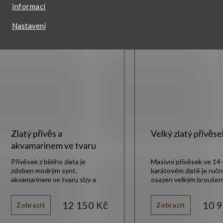
informací
Nastavení
Zlatý přívěs a
Velký zlatý přívěse
akvamarinem ve tvaru
slzy
Přívěsek z bílého zlata je
Masivní přívěsek ve 14-
zdoben modrým synt.
karátovém zlatě je ruč
akvamarínem ve tvaru slzy a
osazen velkým brouše
bílými synt. zirkony.
akvamarínem.
12 150 Kč
10 9
Zobrazit
Zobrazit