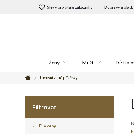
Přejít
Slevy pro stálé zákazníky
Dopravy a platb
na
obsah
Ženy
Muži
Děti a 
Luxusní zlaté přívěsky
Domů
P
o
N
Dle ceny
s
b