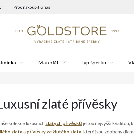
y
Proč nakoupit u nás
miminka
Materiál
Typ šperku
Vl
Dárkové poukazy
Luxusní zlaté přívěsky
aše kolekce luxusních
zlatých přívěsků
je tou nejvyšší kvalitou,
ílého zlata
a
přívěsky ze žlutého zlata
, které jsou zdobeny dia