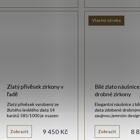
Vlastní výroba
Zlatý přívěsek zirkony v
Bílé zlato náušnice
řadě
drobné zirkony
Zlatý přívěsek vyrobený ze
Elegantní náušnice z bí
žlutého lesklého zlata 14
zlata zdobené drobnými
karátů 585/1000 je osazen
zaujmou jemným desig
třpytivými zirkony.
decentním třpytem v
pro každodenní nošení.
9 450 Kč
8 
Zobrazit
Zobrazit