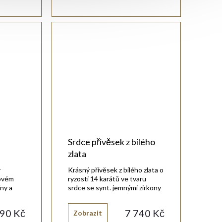
Srdce přívěsek z bílého
zlata
ý
Krásný přívěsek z bílého zlata o
tovém
ryzosti 14 karátů ve tvaru
íny a
srdce se synt. jemnými zirkony
bílé barvy.
090 Kč
7 740 Kč
Zobrazit