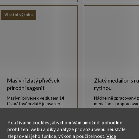
k
ů
t
Vlastní výroba
ů
Masivní zlatý přívěsek
Zlatý medailon s r
přírodní sagenit
rytinou
Masivní přívěsek ve žlutém 14-
Nádherně zpracovaný z
ti karátovém zlatě je osazen
medailon s propracova
velkým přírodním sagenitem.
ruční rytinou na obou 
přívěsu.
Používáme cookies, abychom Vám umožnili pohodlné
15 800 Kč
14 6
Zobrazit
Zobrazit
prohlížení webu a díky analýze provozu webu neustále
zlepšovali jeho funkce, výkon a použitelnost.
Více