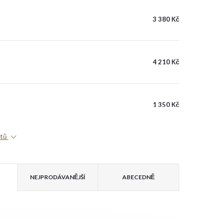
3 380 Kč
4 210 Kč
1 350 Kč
ktů
NEJPRODÁVANĚJŠÍ
ABECEDNĚ