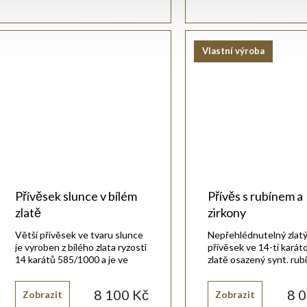
Vlastní výroba
Přívěsek slunce v bílém
Přívěs s rubínem a
zlatě
zirkony
Větší přívěsek ve tvaru slunce
Nepřehlédnutelný zlat
je vyroben z bílého zlata ryzosti
přívěsek ve 14-ti kará
14 karátů 585/1000 a je ve
zlatě osazený synt. rub
vysokém lesku.
bílými zirkony.
8 100 Kč
8 
Zobrazit
Zobrazit