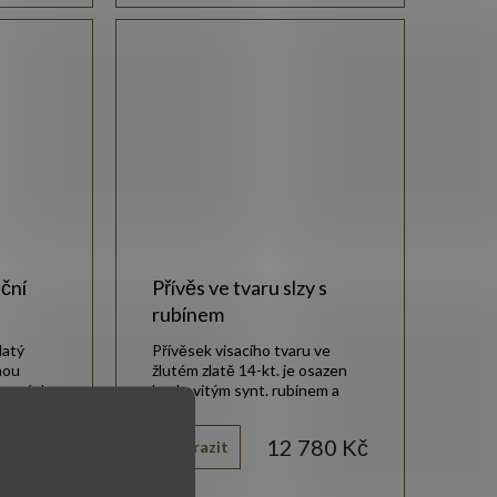
uční
Přívěs ve tvaru slzy s
rubínem
latý
Přívěsek visacího tvaru ve
nou
žlutém zlatě 14-kt. je osazen
stranách
kapkovitým synt. rubínem a
zirkony.
70 Kč
12 780 Kč
Zobrazit