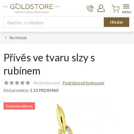
Přejít
na
obsah
Nákupní
Hledat
košík
Na řetízek
Přívěs ve tvaru slzy s
rubínem
Neohodnoceno
Podrobnosti hodnocení
Kód produktu:
1.13.PR203460
Doprava zdarma