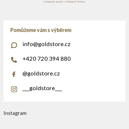
info
@
goldstore.cz
+420 720 394 880
@goldstore.cz
___goldstore___
Instagram