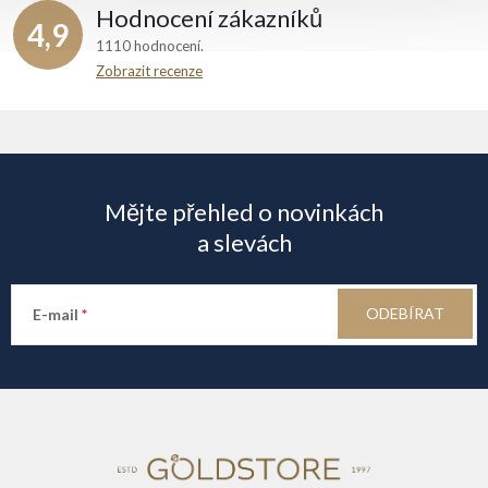
Hodnocení zákazníků
4,9
1110 hodnocení
Zobrazit recenze
Z
á
Mějte přehled o novinkách
p
a slevách
a
ODEBÍRAT
E-mail
t
í