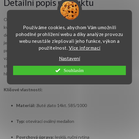
Detailní popis produktu
Osobitý a nadčasový doplněk – to je oválný
přívěsek
medailon z
Používáme cookies, abychom Vám umožnili
kvalitního žlutého zlata 585/1000. Na přední i zadní straně jej zdobí
pohodlné prohlížení webu a díky analýze provozu
detailní ruční rytina s jemným motivem, která podtrhuje jeho
webu neustále zlepšovali jeho funkce, výkon a
jedinečný charakter. Medailon je otevírací, takže uvnitř ukrývá
použitelnost.
Více informací
prostor pro drobnou fotografii, pramínek vlasů nebo jinou vzácnou
Nastavení
vzpomínku. Je ideálním dárkem pro ty, kteří chtějí mít své milované
stále u srdce. Tento šperk v sobě spojuje krásu, řemeslnou práci i
Souhlasím
hluboký citový význam.
Klíčové vlastnosti:
Materiál:
žluté zlato 14kt. 585/1000
Typ:
otevírací oválný medailon
Povrchová úprava:
lesklá, ruční rytina