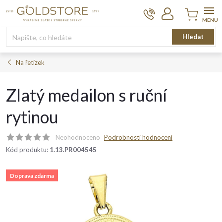
Přejít
na
obsah
Nákupní
Hledat
košík
Na řetízek
Zlatý medailon s ruční
rytinou
Neohodnoceno
Podrobnosti hodnocení
Kód produktu:
1.13.PR004545
Doprava zdarma