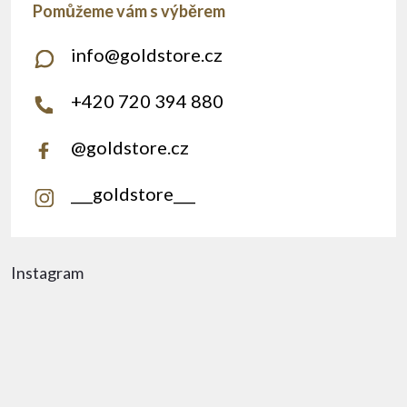
info
@
goldstore.cz
+420 720 394 880
@goldstore.cz
___goldstore___
Instagram