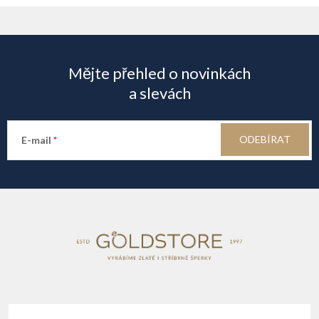
Z
á
Mějte přehled o novinkách
p
a slevách
a
ODEBÍRAT
E-mail
t
í