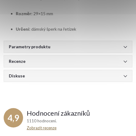
Rozměr:
29×15 mm
Určení:
dámský šperk na řetízek
Parametry produktu
Recenze
Diskuse
Hodnocení zákazníků
4,9
1110 hodnocení
Zobrazit recenze