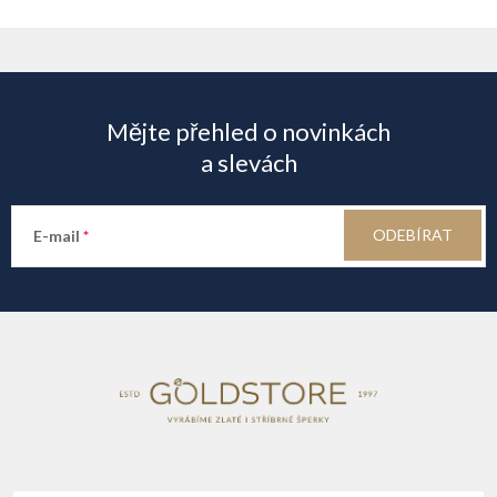
p
Z
i
á
s
Mějte přehled o novinkách
u
p
a slevách
a
ODEBÍRAT
E-mail
t
í