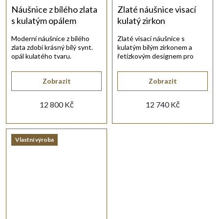
Náušnice z bílého zlata
Zlaté náušnice visací
s kulatým opálem
kulatý zirkon
Moderní náušnice z bílého
Zlaté visací náušnice s
zlata zdobí krásný bílý synt.
kulatým bílým zirkonem a
opál kulatého tvaru.
řetízkovým designem pro
elegantní vzhled.
Zobrazit
Zobrazit
12 800 Kč
12 740 Kč
Vlastní výroba