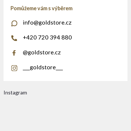
info
@
goldstore.cz
+420 720 394 880
@goldstore.cz
___goldstore___
Instagram