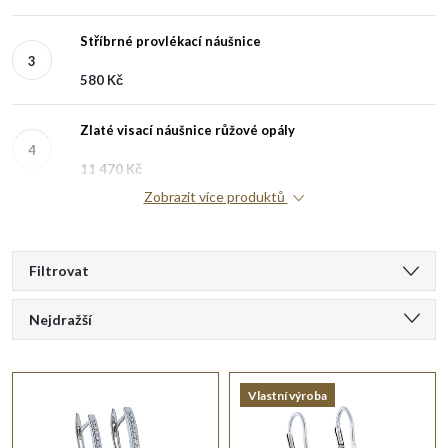
Stříbrné provlékací náušnice
580 Kč
Zlaté visací náušnice růžové opály
11 470 Kč
Zobrazit více produktů
V
Filtrovat
Ř
ý
Nejdražší
a
Doporučujeme
p
Vlastní výroba
Nejlevnější
z
i
Nejprodávanější