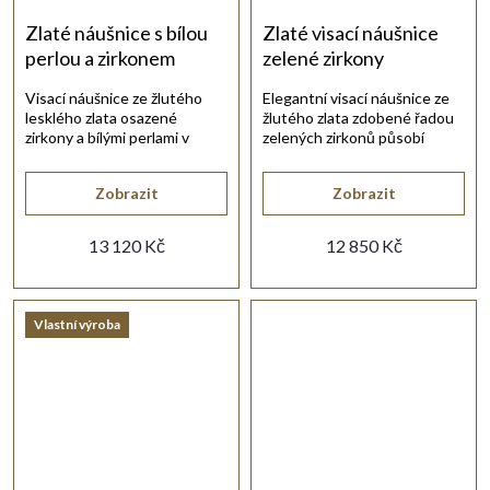
Zlaté náušnice s bílou
Zlaté visací náušnice
perlou a zirkonem
zelené zirkony
Visací náušnice ze žlutého
Elegantní visací náušnice ze
lesklého zlata osazené
žlutého zlata zdobené řadou
zirkony a bílými perlami v
zelených zirkonů působí
klícce.
jemně, moderně a krásně
prodlužují linii krku.
Zobrazit
Zobrazit
13 120 Kč
12 850 Kč
Vlastní výroba