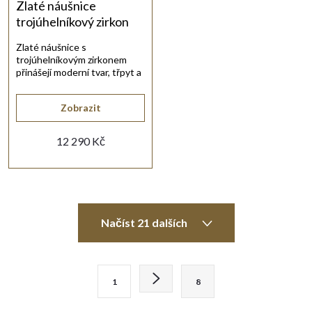
Zlaté náušnice
trojúhelníkový zirkon
Zlaté náušnice s
trojúhelníkovým zirkonem
přinášejí moderní tvar, třpyt a
elegantní zpracování.
Zobrazit
12 290 Kč
O
Načíst 21 dalších
v
l
S
1
8
t
á