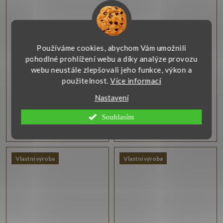
Visací náušnice
Náušnice bílé zlato
žlutobílá kombinace
modrý opál
Používáme cookies, abychom Vám umožnili
Originální visací náušnice jsou
Kvalitně zpracované náušnice
pohodlné prohlížení webu a díky analýze provozu
vyrobeny ze 14karátového
v bílém zlatě zdobí modrý
webu neustále zlepšovali jeho funkce, výkon a
zlata ve žluto-bílé barevné
synt. opál ve zlaté klícce.
použitelnost.
Více informací
kombinaci.
Nastavení
Zobrazit
Zobrazit
Souhlasím
13 550 Kč
13 480 Kč
Vlastní výroba
Vlastní výroba