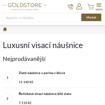
Přejít
na
obsah
Nákupní
Hledat
košík
Domů
Luxusní visací náušnice
Nejprodávanější
Zlaté náušnice s perlou v klícce
11 140 Kč
Řetízkové visací náušnice bílé zlato
7 110 Kč