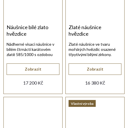
Náušnice bílé zlato
Zlaté náušnice
hvězdice
hvězdice
Nádherné visací náušnice v
Zlaté náušnice ve tvaru
bílém čtrnácti karátovém
mořských hvězdic osazené
zlatě 585/1000 s ozdobou
třpytivými bílými zirkony.
mořské hvězdice.
Zobrazit
Zobrazit
17 200 Kč
16 380 Kč
Vlastní výroba