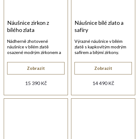
Náušnice zirkon z
Náušnice bílé zlato a
bílého zlata
safíry
Nádherně zhotovené
Výrazné náušnice v bílém
náušnice v bílém zlatě
zlatě s kapkovitým modrým
osazené modrým zirkonem a
safírem a bílými zirkony.
bílými.
Zobrazit
Zobrazit
15 390 Kč
14 490 Kč