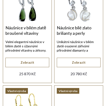
e
s
Abecedně
n
p
í
r
Náušnice v bílém zlatě
Náušnice bílé zlato
broušené vltavíny
brilianty a perly
p
o
Velmi elegantní náušnice v
Unikátní náušnice v bílém
bílém zlatě s úžasnými
zlatě osazené zářivými
r
d
přírodními vltavíny a zirkony.
přírodními diamanty a
kultivovanými perlami.
o
u
Zobrazit
Zobrazit
d
25 870 Kč
20 780 Kč
k
u
t
Vlastní výroba
Vlastní výroba
k
ů