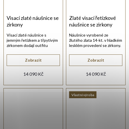
Visací zlaté náušnice se
Zlaté visací řetízkové
zirkony
náušnice se zirkony
Visací zlaté náušnice s
Náušnice vyrobené ze
jemným řetízkem a třpytivým
žlutého zlata 14-kt. v hladkém
zirkonem dodají outfitu
lesklém provedení se zirkony.
šmrnc.
Zobrazit
Zobrazit
14 090 Kč
14 090 Kč
Vlastní výroba