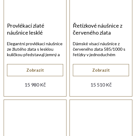
Provlékací zlaté
Řetízkové náušnice z
náušnice lesklé
červeného zlata
Elegantní provlékací náušnice
Dámské visací náušnice z
ze žlutého zlata s lesklou
červeného zlata 585/1000 s
kuličkou představují jemný a
řetízky v jednoduchém
nadčasový doplněk pro
elegantním stylu.
každodenní nošení.
Zobrazit
Zobrazit
15 980 Kč
15 510 Kč