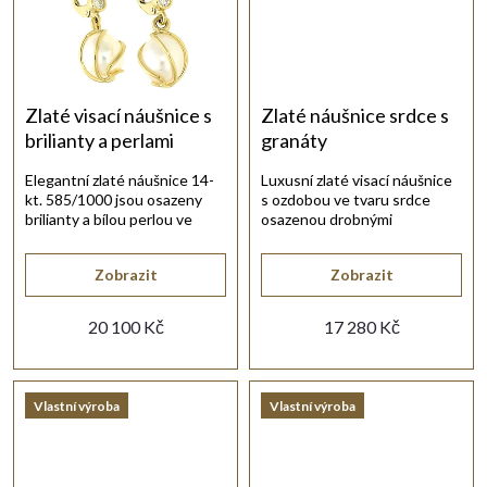
t
ů
Zlaté visací náušnice s
Zlaté náušnice srdce s
brilianty a perlami
granáty
Elegantní zlaté náušnice 14-
Luxusní zlaté visací náušnice
kt. 585/1000 jsou osazeny
s ozdobou ve tvaru srdce
brilianty a bílou perlou ve
osazenou drobnými
zlaté klícce.
broušenými granáty.
Zobrazit
Zobrazit
20 100 Kč
17 280 Kč
Vlastní výroba
Vlastní výroba