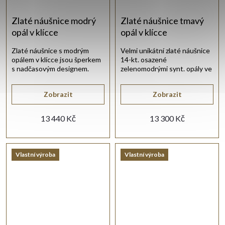
Zlaté náušnice modrý
Zlaté náušnice tmavý
opál v klícce
opál v klícce
Zlaté náušnice s modrým
Velmi unikátní zlaté náušnice
opálem v klícce jsou šperkem
14-kt. osazené
s nadčasovým designem.
zelenomodrými synt. opály ve
zlaté klícce.
Zobrazit
Zobrazit
13 440 Kč
13 300 Kč
Vlastní výroba
Vlastní výroba