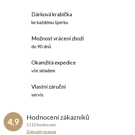
r
d
á
Dárková krabička
n
a
ke každému šperku
k
c
o
Možnost vrácení zboží
í
v
do 90 dnů
á
p
n
Okamžitá expedice
r
í
vše skladem
v
Vlastní záruční
k
servis
y
v
Hodnocení zákazníků
4,9
ý
1110 hodnocení
Zobrazit recenze