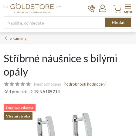
Přejít
na
obsah
Nákupní
Hledat
košík
S kameny
Stříbrné náušnice s bílými
opály
Neohodnoceno
Podrobnosti hodnocení
Kód produktu:
2.19.NA105714
Doprava zdarma
Vlastní výroba