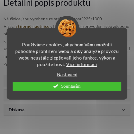
Detailní popis produktu
Náušnice jsou vyrobené ze stříbra s ryzostí 925/1000.
Visací
stříbrné náušnice
v hladkém lesklém provedení jsou zdobené
bílým synt. opálem o průměru 10 mm, který je zasazený ve stříbrné
klícce. Náušnice jsou povrchově upraveny rhodiem a opatřeny jsou
Používáme cookies, abychom Vám umožnili
zacvakávacím pojistkovým uzávěrem. Velikost celé náušnice je 29x11
pohodlné prohlížení webu a díky analýze provozu
mm. Krásný šperk vhodný i pro každodenní nošení je precizně
webu neustále zlepšovali jeho funkce, výkon a
vyroben v naší vlastní zlatnické dílně. Doporučujeme.
použitelnost.
Více informací
Nastavení
Parametry produktu
Souhlasím
Recenze
Diskuse