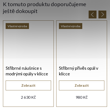
K tomuto produktu doporučujeme
ještě dokoupit
Vlastní výroba
Vlastní výroba
Stříbrné náušnice s
Stříbrný přívěs opál v
modrými opály v klícce
klícce
Zobrazit
Zobrazit
2 630 Kč
980 Kč