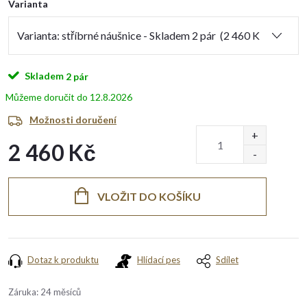
Varianta
Skladem
2 pár
12.8.2026
Možnosti doručení
2 460 Kč
Měrná
cena:
VLOŽIT DO KOŠÍKU
Dotaz k produktu
Hlídací pes
Sdílet
Záruka
:
24 měsíců