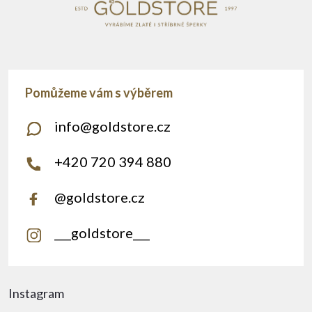
info
@
goldstore.cz
+420 720 394 880
@goldstore.cz
___goldstore___
Instagram