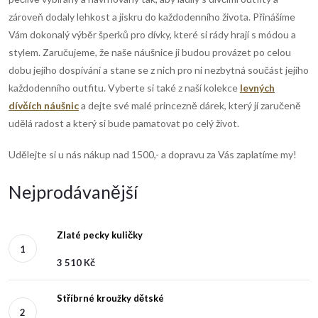
zároveň dodaly lehkost a jiskru do každodenního života.
Přinášíme
Vám dokonalý výběr
šperků pro dívky
, které si rády hrají s módou a
stylem.
Zaručujeme, že naše náušnice ji budou provázet po celou
dobu jejího dospívání a stane se z nich pro ni nezbytná součást jejího
každodenního outfitu.
Vyberte si také z naší kolekce
levných
dívčích náušnic
a dejte své malé princezně dárek, který jí zaručeně
udělá radost a který si bude pamatovat po celý život.
Udělejte si u nás nákup nad 1500,- a dopravu za Vás zaplatíme my!
Nejprodávanější
Zlaté pecky kuličky
3 510 Kč
Stříbrné kroužky dětské