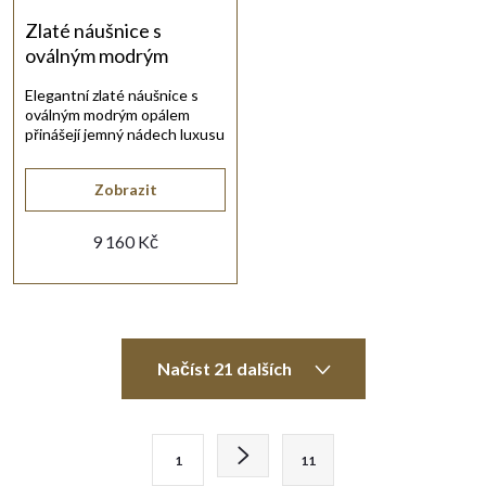
Zlaté náušnice s
oválným modrým
opálem
Elegantní zlaté náušnice s
oválným modrým opálem
přinášejí jemný nádech luxusu
pro každý den.
Zobrazit
9 160 Kč
O
Načíst 21 dalších
v
l
S
1
11
t