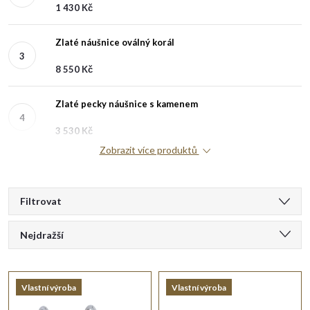
1 430 Kč
Zlaté náušnice oválný korál
8 550 Kč
Zlaté pecky náušnice s kamenem
3 530 Kč
Zobrazit více produktů
V
Filtrovat
Ř
ý
Nejdražší
a
Doporučujeme
p
Vlastní výroba
Vlastní výroba
Nejlevnější
z
i