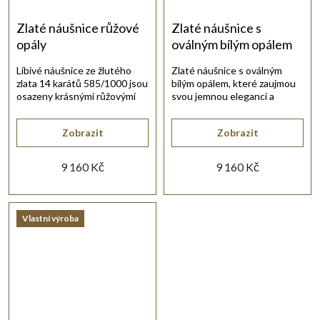
Zlaté náušnice růžové
Zlaté náušnice s
opály
oválným bílým opálem
Líbivé náušnice ze žlutého
Zlaté náušnice s oválným
zlata 14 karátů 585/1000 jsou
bílým opálem, které zaujmou
osazeny krásnými růžovými
svou jemnou elegancí a
opály.
decentním leskem.
Zobrazit
Zobrazit
9 160 Kč
9 160 Kč
Vlastní výroba