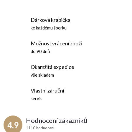
á
r
d
á
Dárková krabička
n
a
ke každému šperku
k
c
o
Možnost vrácení zboží
í
v
do 90 dnů
á
p
n
Okamžitá expedice
r
í
vše skladem
v
Vlastní záruční
k
servis
y
v
Hodnocení zákazníků
4,9
ý
1110 hodnocení