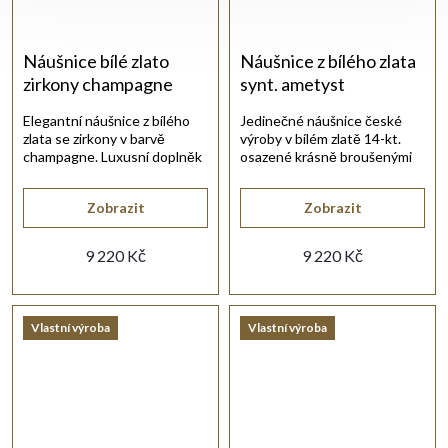
Náušnice bílé zlato
Náušnice z bílého zlata
zirkony champagne
synt. ametyst
Elegantní náušnice z bílého
Jedinečné náušnice české
zlata se zirkony v barvě
výroby v bílém zlatě 14-kt.
champagne. Luxusní doplněk
osazené krásně broušenými
pro každodenní nošení.
synt. ametysty.
Zobrazit
Zobrazit
9 220 Kč
9 220 Kč
Vlastní výroba
Vlastní výroba