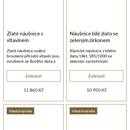
Zlaté náušnice s
Náušnice bílé zlato se
vltavínem
zeleným zirkonem
Zlaté náušnice oválný
Klasické náušnice z bílého
broušený přírodní vltavín jsou
zlata 14kt. 585/1000 se
vyrobené ze žlutého zlata a
zeleným syntetickým
pochází z naší výroby.
zirkonem.
Zobrazit
Zobrazit
11 860 Kč
10 950 Kč
Vlastní výroba
Vlastní výroba