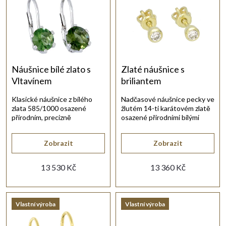
Nejprodávanější
e
s
Abecedně
n
p
í
r
Náušnice bílé zlato s
Zlaté náušnice s
Vltavínem
briliantem
p
o
Klasické náušnice z bílého
Nadčasové náušnice pecky ve
zlata 585/1000 osazené
žlutém 14-ti karátovém zlatě
r
d
přírodním, precizně
osazené přírodními bílými
broušeným vltavínem.
brilianty.
o
u
Zobrazit
Zobrazit
d
13 530 Kč
13 360 Kč
k
u
t
Vlastní výroba
Vlastní výroba
k
ů