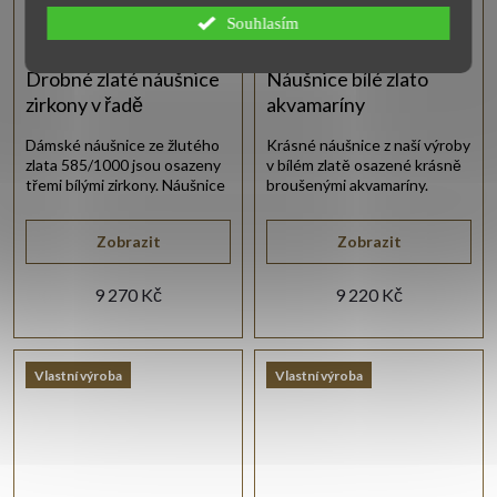
Souhlasím
Drobné zlaté náušnice
Náušnice bílé zlato
zirkony v řadě
akvamaríny
Dámské náušnice ze žlutého
Krásné náušnice z naší výroby
zlata 585/1000 jsou osazeny
v bílém zlatě osazené krásně
třemi bílými zirkony. Náušnice
broušenými akvamaríny.
jsou v hladkém lesklém
provedení.
Zobrazit
Zobrazit
9 270 Kč
9 220 Kč
Vlastní výroba
Vlastní výroba