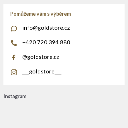
info
@
goldstore.cz
+420 720 394 880
@goldstore.cz
___goldstore___
Instagram