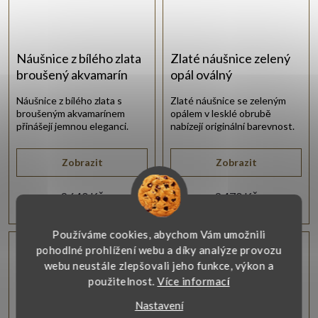
Náušnice z bílého zlata
Zlaté náušnice zelený
broušený akvamarín
opál oválný
Náušnice z bílého zlata s
Zlaté náušnice se zeleným
broušeným akvamarínem
opálem v lesklé obrubě
přinášejí jemnou eleganci.
nabízejí originální barevnost.
Zobrazit
Zobrazit
9 640 Kč
9 470 Kč
Používáme cookies, abychom Vám umožnili
Vlastní výroba
Vlastní výroba
pohodlné prohlížení webu a díky analýze provozu
webu neustále zlepšovali jeho funkce, výkon a
použitelnost.
Více informací
Nastavení