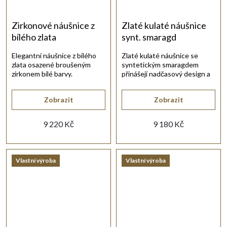
Zirkonové náušnice z
Zlaté kulaté náušnice
bílého zlata
synt. smaragd
Elegantní náušnice z bílého
Zlaté kulaté náušnice se
zlata osazené broušeným
syntetickým smaragdem
zirkonem bílé barvy.
přinášejí nadčasový design a
výrazný barevný kontrast.
Zobrazit
Zobrazit
9 220 Kč
9 180 Kč
Vlastní výroba
Vlastní výroba