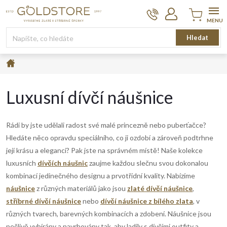
Přejít
na
obsah
Nákupní
Hledat
košík
Domů
Luxusní dívčí náušnice
Rádi by jste udělali radost své malé princezně nebo puberťačce?
Hledáte něco opravdu speciálního, co ji ozdobí a zároveň podtrhne
její krásu a eleganci? Pak jste na správném místě! Naše kolekce
luxusních
dívčích náušnic
zaujme každou slečnu svou dokonalou
kombinací jedinečného designu a prvotřídní kvality.
Nabízíme
náušnice
z různých materiálů jako jsou
zlaté dívčí náušnice
,
stříbrné dívčí náušnice
nebo
dívčí náušnice z bílého zlata
, v
různých tvarech, barevných kombinacích a zdobení. Náušnice jsou
pečlivě vybírány a navrhovány tak, aby ladily s dívčími outfity a