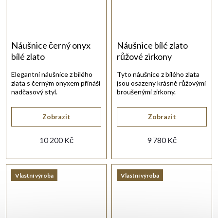
Náušnice černý onyx
Náušnice bílé zlato
bílé zlato
růžové zirkony
Elegantní náušnice z bílého
Tyto náušnice z bílého zlata
zlata s černým onyxem přináší
jsou osazeny krásně růžovými
nadčasový styl.
broušenými zirkony.
Zobrazit
Zobrazit
10 200 Kč
9 780 Kč
Vlastní výroba
Vlastní výroba