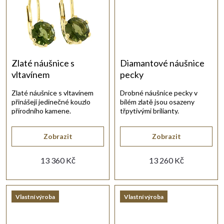
t
ů
Zlaté náušnice s
Diamantové náušnice
vltavínem
pecky
Zlaté náušnice s vltavínem
Drobné náušnice pecky v
přinášejí jedinečné kouzlo
bílém zlatě jsou osazeny
přírodního kamene.
třpytivými brilianty.
Zobrazit
Zobrazit
13 360 Kč
13 260 Kč
Vlastní výroba
Vlastní výroba