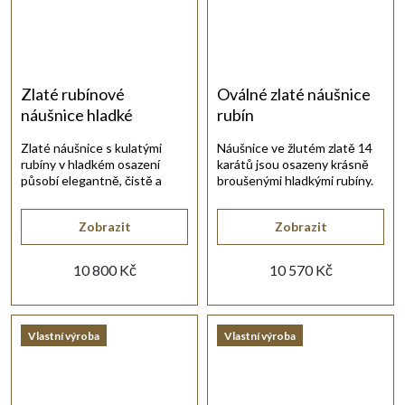
Zlaté rubínové
Oválné zlaté náušnice
náušnice hladké
rubín
Zlaté náušnice s kulatými
Náušnice ve žlutém zlatě 14
rubíny v hladkém osazení
karátů jsou osazeny krásně
působí elegantně, čistě a
broušenými hladkými rubíny.
nadčasově.
Zobrazit
Zobrazit
10 800 Kč
10 570 Kč
Vlastní výroba
Vlastní výroba