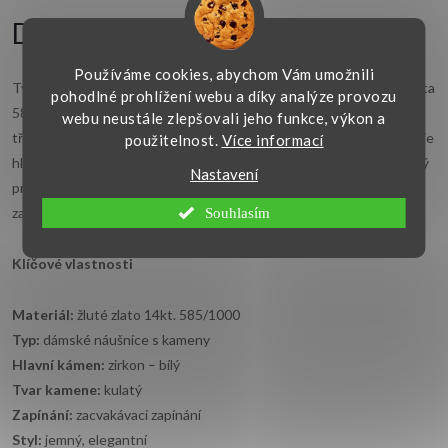
Detailní popis produktu
Používáme cookies, abychom Vám umožnili
Tyto dámské
zlaté náušnice
jsou vyrobené z kvalitního žlutého zlata
pohodlné prohlížení webu a díky analýze provozu
585/1000. Přední část náušnic má obdélníkový tvar a je osazena
webu neustále zlepšovali jeho funkce, výkon a
třemi kulatými bílými zirkony pod sebou. Lesklé provedení zvýrazňuje
použitelnost.
Více informací
hladký povrch zlata a čisté linie šperku. Rozměr 13 × 4 mm je vhodný
Nastavení
pro ženy, které hledají menší zlaté náušnice se zacvakávacím
zapínáním.
Souhlasím
Klíčové vlastnosti
Materiál:
žluté zlato 14kt. 585/1000
Typ:
dámské náušnice s kameny
Hlavní kámen:
zirkon – bílý
Tvar kamene:
kulatý
Zapínání:
zacvakávací zapínání
Styl:
jemný, elegantní