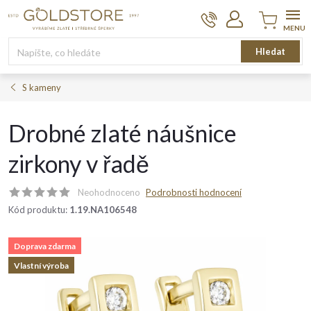
Přejít
na
obsah
Nákupní
Hledat
košík
S kameny
Drobné zlaté náušnice
zirkony v řadě
Neohodnoceno
Podrobnosti hodnocení
Kód produktu:
1.19.NA106548
Doprava zdarma
Vlastní výroba