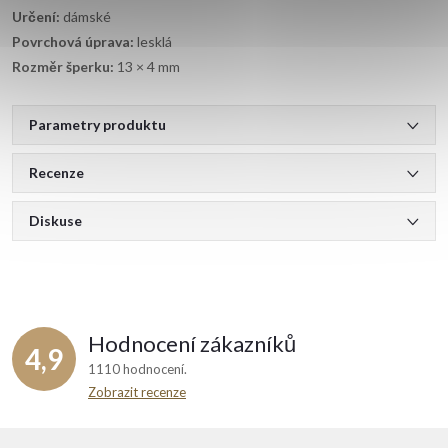
Určení:
dámské
Povrchová úprava:
lesklá
Rozměr šperku:
13 × 4 mm
Parametry produktu
Recenze
Diskuse
Hodnocení zákazníků
4,9
1110 hodnocení
Zobrazit recenze