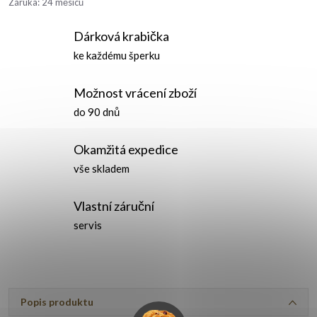
Záruka
:
24 měsíců
Dárková krabička
ke každému šperku
Možnost vrácení zboží
do 90 dnů
Okamžitá expedice
vše skladem
Vlastní záruční
servis
Popis produktu