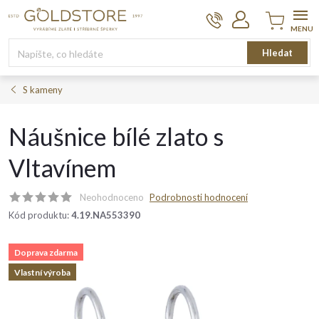
Přejít
na
obsah
Nákupní
Hledat
košík
S kameny
Náušnice bílé zlato s
Vltavínem
Neohodnoceno
Podrobnosti hodnocení
Kód produktu:
4.19.NA553390
Doprava zdarma
Vlastní výroba