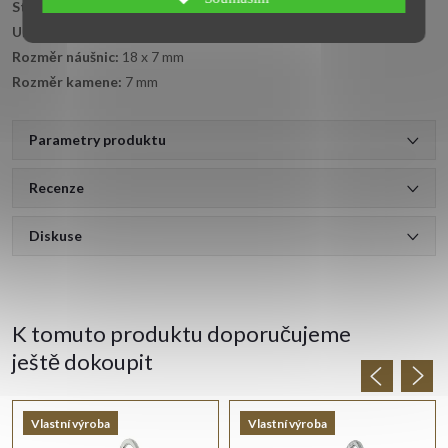
Styl:
jednoduchý
Určení:
dámské
Rozměr náušnic:
18 x 7 mm
Rozměr kamene:
7 mm
Parametry produktu
Recenze
Diskuse
K tomuto produktu doporučujeme
ještě dokoupit
Vlastní výroba
Vlastní výroba