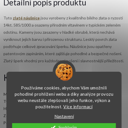
Detailní popis produktu
Tyto
zlaté náušnice
jsou vyrobeny z kvalitního bílého zlata o ryzosti
14kt. 585/1000 a osazeny přírodním vltavínem v typickém zeleném
odstínu. Kameny jsou zasazeny v hladké obrubě, která nechává
vyniknout jejich barvu i přirozenou strukturu. Lesklý povrch zlata
podtrhuje celkové zpracování šperku. Náušnice jsou opatřeny
patentovým zapínáním, které zajišťuje pohodlné a bezpečné nošení.
Zlatý šperk vhodný pro každodenní nošení i slavnostnější příležitosti.
Klíčové vlastnosti
Používáme cookies, abychom Vám umožnili
pohodlné prohlížení webu a díky analýze provozu
Materiál:
bílé zlato 14kt. 585/1000
webu neustále zlepšovali jeho funkce, výkon a
Typ:
náušnice s kameny
použitelnost.
Více informací
Hlavní kámen:
přírodní vltavín – zelený
Zapínání:
patentové
Nastavení
Povrchová úprava:
lesklá
Souhlasím