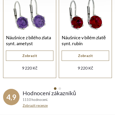
Náušnice z bílého zlata
Náušnice v bílém zlatě
synt. ametyst
synt. rubín
Zobrazit
Zobrazit
9 220 Kč
9 220 Kč
Hodnocení zákazníků
4,9
1110 hodnocení
Zobrazit recenze