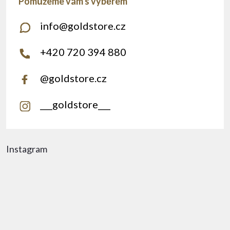
info
@
goldstore.cz
+420 720 394 880
@goldstore.cz
___goldstore___
Instagram