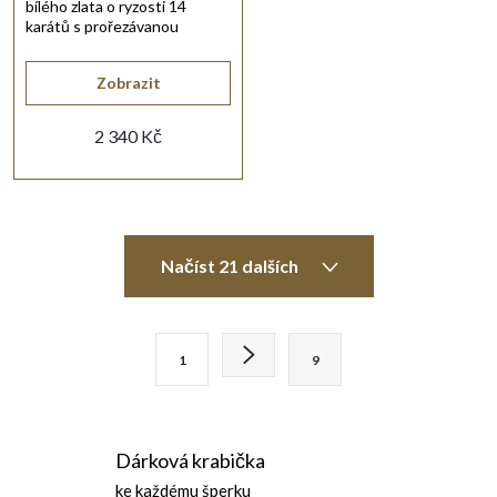
bílého zlata o ryzosti 14
karátů s prořezávanou
siluetou krasobruslařky.
Zobrazit
2 340 Kč
O
Načíst 21 dalších
v
l
S
1
9
t
á
r
d
á
Dárková krabička
n
a
ke každému šperku