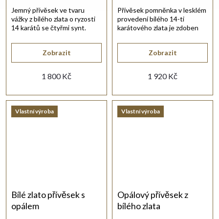
Jemný přívěsek ve tvaru
Přívěsek pomněnka v lesklém
vážky z bílého zlata o ryzosti
provedení bílého 14-ti
14 karátů se čtyřmi synt.
karátového zlata je zdoben
zirkony bílé barvy.
pěti tyrkysy.
Zobrazit
Zobrazit
1 800 Kč
1 920 Kč
Vlastní výroba
Vlastní výroba
Bílé zlato přívěsek s
Opálový přívěsek z
opálem
bílého zlata