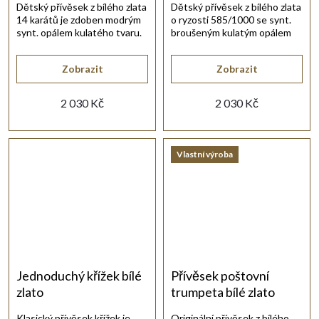
Dětský přívěsek z bílého zlata
Dětský přívěsek z bílého zlata
14 karátů je zdoben modrým
o ryzosti 585/1000 se synt.
synt. opálem kulatého tvaru.
broušeným kulatým opálem
zelené barvy.
Zobrazit
Zobrazit
2 030 Kč
2 030 Kč
Vlastní výroba
Jednoduchý křížek bílé
Přívěsek poštovní
zlato
trumpeta bílé zlato
Klasický přívěsek křížek je
Originální přívěsek z bílého