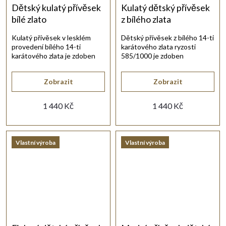
Dětský kulatý přívěsek
Kulatý dětský přívěsek
bílé zlato
z bílého zlata
Kulatý přívěsek v lesklém
Dětský přívěsek z bílého 14-ti
provedení bílého 14-ti
karátového zlata ryzosti
karátového zlata je zdoben
585/1000 je zdoben
fialovým syn. zirkonem.
červeným synt. rubínem.
Zobrazit
Zobrazit
1 440 Kč
1 440 Kč
Vlastní výroba
Vlastní výroba