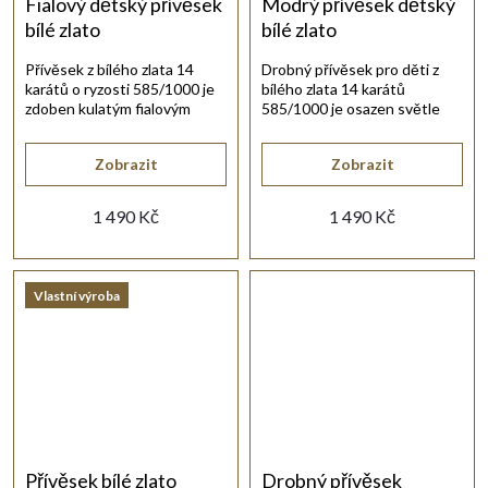
Fialový dětský přívěsek
Modrý přívěsek dětský
bílé zlato
bílé zlato
Přívěsek z bílého zlata 14
Drobný přívěsek pro děti z
karátů o ryzosti 585/1000 je
bílého zlata 14 karátů
zdoben kulatým fialovým
585/1000 je osazen světle
synt. zirkonem.
modrým kulatým
akvamarínem.
Zobrazit
Zobrazit
1 490 Kč
1 490 Kč
Vlastní výroba
Přívěsek bílé zlato
Drobný přívěsek