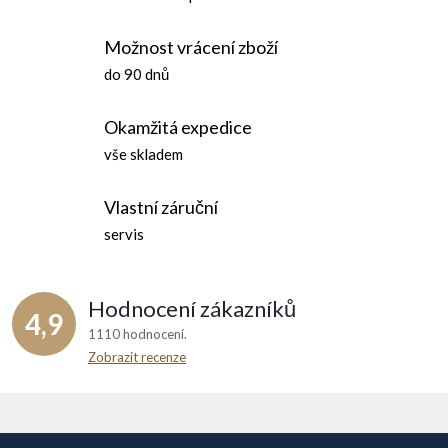
k
c
o
Možnost vrácení zboží
í
v
do 90 dnů
á
p
n
Okamžitá expedice
r
í
vše skladem
v
Vlastní záruční
k
servis
y
v
Hodnocení zákazníků
4,9
ý
1110 hodnocení
Zobrazit recenze
p
Z
i