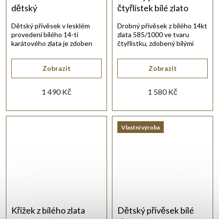
dětský
čtyřlístek bílé zlato
zirkony
Dětský přívěsek v lesklém
Drobný přívěsek z bílého 14kt
provedení bílého 14-ti
zlata 585/1000 ve tvaru
karátového zlata je zdoben
čtyřlístku, zdobený bílými
červeným synt. rubínem.
kulatými syntetickými zirkony.
Zobrazit
Zobrazit
1 490 Kč
1 580 Kč
Vlastní výroba
Křížek z bílého zlata
Dětský přívěsek bílé