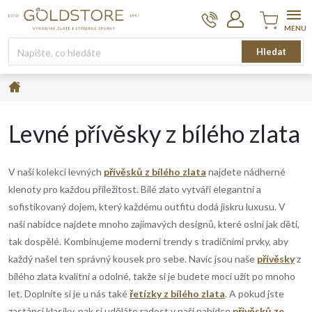
Přejít
na
obsah
Nákupní
Hledat
košík
Domů
Levné přívěsky z bílého zlata
V naší kolekci levných
přívěsků z bílého zlata
najdete nádherné
klenoty pro každou příležitost. Bílé zlato vytváří elegantní a
sofistikovaný dojem, který každému outfitu dodá jiskru luxusu. V
naší nabídce najdete mnoho zajímavých designů, které oslní jak děti,
tak dospělé. Kombinujeme moderní trendy s tradičními prvky, aby
každý našel ten správný kousek pro sebe. Navíc jsou naše
přívěsky
z
bílého zlata kvalitní a odolné, takže si je budete moci užít po mnoho
let. Doplníte si je u nás také
řetízky z bílého zlata
. A pokud jste
zastánci klasiky, pak si uděláte radost v naší nabídce
přívěsků ze