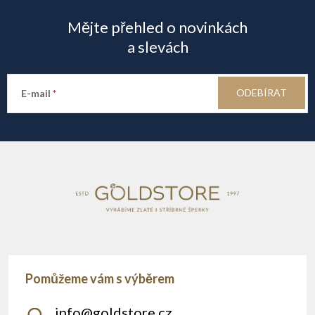
á
s
Mějte přehled o novinkách
u
p
a slevách
a
ODEBÍRAT
E-mail
t
í
info
@
goldstore.cz