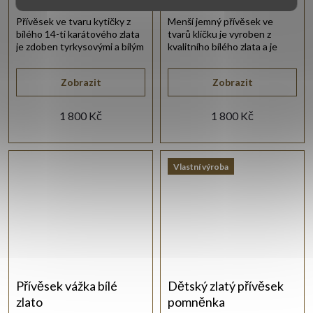
Přívěsek ve tvaru kytičky z
Menší jemný přívěsek ve
bílého 14-ti karátového zlata
tvarů klíčku je vyroben z
je zdoben tyrkysovými a bílým
kvalitního bílého zlata a je
synt. zirkonem.
osazen drobnými bílými
zirkony.
Zobrazit
Zobrazit
1 800 Kč
1 800 Kč
Vlastní výroba
Přívěsek vážka bílé
Dětský zlatý přívěsek
zlato
pomněnka