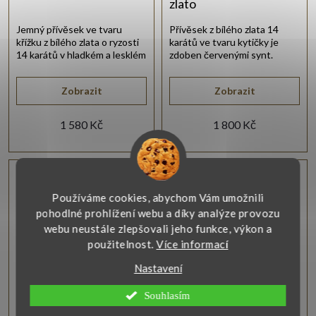
zlato
Jemný přívěsek ve tvaru
Přívěsek z bílého zlata 14
křížku z bílého zlata o ryzosti
karátů ve tvaru kytičky je
14 karátů v hladkém a lesklém
zdoben červenými synt.
provedení.
rubíny a bílými synt. zirkony.
Zobrazit
Zobrazit
1 580 Kč
1 800 Kč
Vlastní výroba
Používáme cookies, abychom Vám umožnili
pohodlné prohlížení webu a díky analýze provozu
webu neustále zlepšovali jeho funkce, výkon a
použitelnost.
Více informací
Nastavení
Dětský přívěsek kytička
Přívěsek bílé zlato
Souhlasím
bílé zlato
klíček