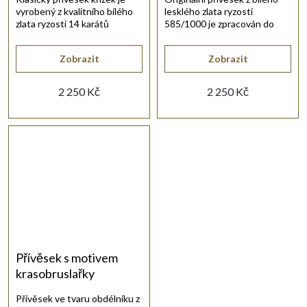
vyrobený z kvalitního bílého
lesklého zlata ryzosti
zlata ryzosti 14 karátů
585/1000 je zpracován do
585/1000 ve vysokém lesku.
tvaru poštovní trumpety.
Zobrazit
Zobrazit
2 250 Kč
2 250 Kč
Přívěsek s motivem
krasobruslařky
Přívěsek ve tvaru obdélníku z