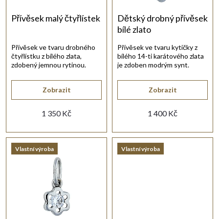
í
r
Přívěsek malý čtyřlístek
Dětský drobný přívěsek
bílé zlato
p
o
Přívěsek ve tvaru drobného
Přívěsek ve tvaru kytičky z
čtyřlístku z bílého zlata,
bílého 14-ti karátového zlata
r
d
zdobený jemnou rytinou.
je zdoben modrým synt.
Vhodný na slabý řetízek.
akvamarínem.
o
u
Zobrazit
Zobrazit
d
1 350 Kč
1 400 Kč
k
u
t
Vlastní výroba
Vlastní výroba
k
ů
t
ů