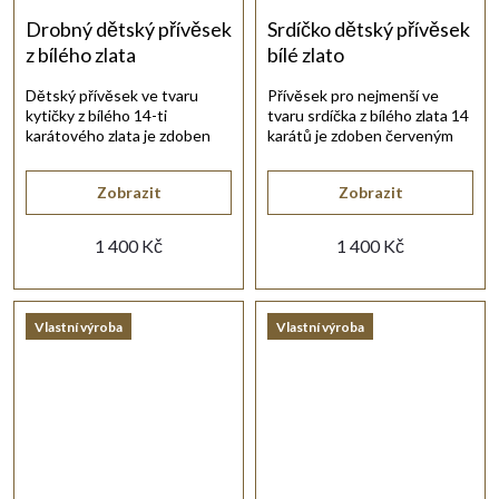
Drobný dětský přívěsek
Srdíčko dětský přívěsek
z bílého zlata
bílé zlato
Dětský přívěsek ve tvaru
Přívěsek pro nejmenší ve
kytičky z bílého 14-ti
tvaru srdíčka z bílého zlata 14
karátového zlata je zdoben
karátů je zdoben červeným
bílým synt. zirkonem.
synt. rubínem.
Zobrazit
Zobrazit
1 400 Kč
1 400 Kč
Vlastní výroba
Vlastní výroba