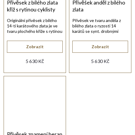
Přívěsek z bílého zlata
Přívěšek anděl z bílého
kříž s rytinou cyklisty
zlata
Originální přívěsek z bílého
Přívěsek ve tvaru anděla z
14-ti karátového zlata je ve
bílého zlata o ryzosti 14
tvaru plochého kříže s rytinou
karátů se synt. drobnými
cyklisty.
zirkony bílé barvy.
Zobrazit
Zobrazit
5 630 Kč
5 630 Kč
Přívěsek znamení beran