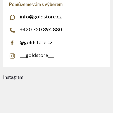
info
@
goldstore.cz
+420 720 394 880
@goldstore.cz
___goldstore___
Instagram