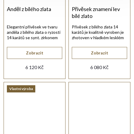
Anděl z bílého zlata
Přívěsek znamení lev
bílé zlato
Elegantní přívěsek ve tvaru
Přívěsek z bílého zlata 14
anděla z bílého zlata o ryzosti
karátů je kvalitně vyroben je
14 karátů se synt. zirkonem
zhotoven v hladkém lesklém
bílé barvy.
provedení.
Zobrazit
Zobrazit
6 120 Kč
6 080 Kč
Vlastní výroba