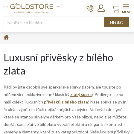
Přejít
na
obsah
Nákupní
Hledat
košík
Domů
Luxusní přívěsky z bílého
zlata
Rádi by jste ozdobili své šperkařské sbírky zlatem, ale toužíte po
něčem více exkluzivním než klasický
zlatý šperk
? Podívejte se na
naši kolekci luxusních
přívěsků z bílého zlata
! Naše sbírka se pyšní
širokým výběrem těch nejkrásnějších a nejvíce žádaných designů,
které se stanou skvělým dárkem pro Vaše blízké, nebo si je můžete
dopřát sami. Zářivé bílé zlato vytváří efektní a elegantní kontrast s
kameny a diamanty, které tuto kategorii zdobí. Naše luxusní přívěsky