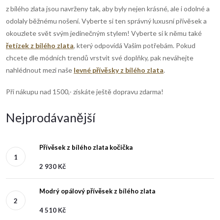
z bílého zlata jsou navrženy tak, aby byly nejen krásné, ale i odolné a
odolaly běžnému nošení. Vyberte si ten správný luxusní přívěsek a
okouzlete svět svým jedinečným stylem! Vyberte si k němu také
řetízek z bílého zlata
, který odpovídá Vašim potřebám. Pokud
chcete dle módních trendů vrstvit své doplňky, pak neváhejte
nahlédnout mezi naše
levné přívěsky z bílého zlata
.
Při nákupu nad 1500,- získáte ještě dopravu zdarma!
Nejprodávanější
Přívěsek z bílého zlata kočička
2 930 Kč
Modrý opálový přívěsek z bílého zlata
4 510 Kč