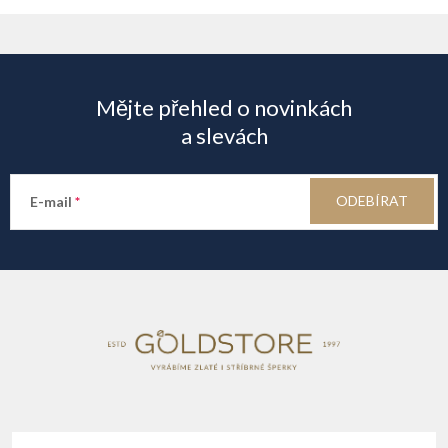
p
Z
i
á
s
Mějte přehled o novinkách
u
p
a slevách
a
ODEBÍRAT
E-mail
t
í