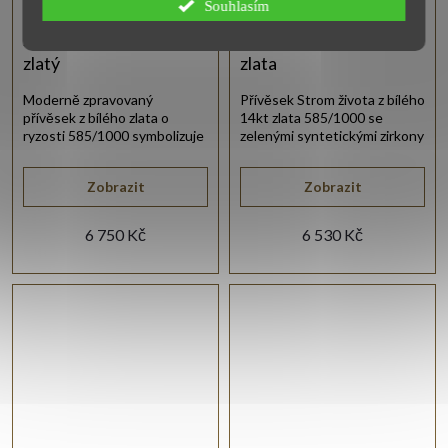
Souhlasím
Strom života přívěs
Strom života z bílého
zlatý
zlata
Moderně zpravovaný
Přívěsek Strom života z bílého
přívěsek z bílého zlata o
14kt zlata 585/1000 se
ryzosti 585/1000 symbolizuje
zelenými syntetickými zirkony
strom života a je osazen
o průměru 1 mm v lesklém
zirkony.
provedení.
Zobrazit
Zobrazit
6 750 Kč
6 530 Kč