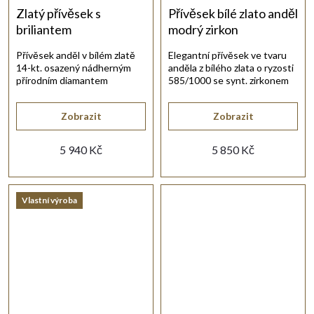
Zlatý přívěsek s
Přívěsek bílé zlato anděl
briliantem
modrý zirkon
Přívěsek anděl v bílém zlatě
Elegantní přívěsek ve tvaru
14-kt. osazený nádherným
anděla z bílého zlata o ryzosti
přírodním diamantem
585/1000 se synt. zirkonem
briliantového brusu.
modré barvy.
Zobrazit
Zobrazit
5 940 Kč
5 850 Kč
Vlastní výroba