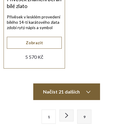
bílé zlato
Přívěsek v lesklém provedení
bílého 14-ti karátového zlata
zdobí rytý nápis a symbol
znamení.
Zobrazit
5 570 Kč
O
Načíst 21 dalších
v
l
S
1
9
t
á
r