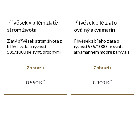
Přívěsek v bílém zlatě
Přívěsek bílé zlato
strom života
oválný akvamarín
Zlatý přívěsek strom života z
Přívěsek z bílého zlata o
bílého zlata o ryzosti
ryzosti 585/1000 se synt.
585/1000 se synt. drobnými
akvamarínem modré barvy a s
bílými zirkony.
bílými zirkony.
Zobrazit
Zobrazit
8 550 Kč
8 100 Kč