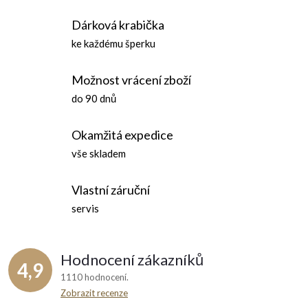
d
á
Dárková krabička
n
a
ke každému šperku
k
c
o
Možnost vrácení zboží
í
v
do 90 dnů
á
p
n
Okamžitá expedice
r
í
vše skladem
v
Vlastní záruční
k
servis
y
v
Hodnocení zákazníků
4,9
ý
1110 hodnocení
Zobrazit recenze