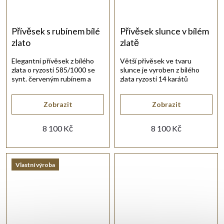
Přívěsek s rubínem bílé
Přívěsek slunce v bílém
zlato
zlatě
Elegantní přívěsek z bílého
Větší přívěsek ve tvaru
zlata o ryzosti 585/1000 se
slunce je vyroben z bílého
synt. červeným rubínem a
zlata ryzosti 14 karátů
bílými zirkony.
585/1000 a je ve vysokém
lesku.
Zobrazit
Zobrazit
8 100 Kč
8 100 Kč
Vlastní výroba