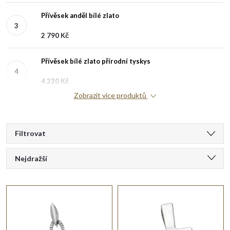
Přívěsek anděl bílé zlato
2 790 Kč
Přívěsek bílé zlato přírodní tyskys
4 230 Kč
Zobrazit více produktů
V
Filtrovat
Ř
ý
Nejdražší
a
Doporučujeme
p
Nejlevnější
z
i
Nejprodávanější