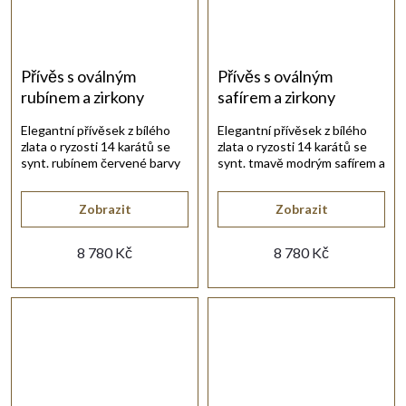
Přívěs s oválným
Přívěs s oválným
rubínem a zirkony
safírem a zirkony
Elegantní přívěsek z bílého
Elegantní přívěsek z bílého
zlata o ryzosti 14 karátů se
zlata o ryzosti 14 karátů se
synt. rubínem červené barvy
synt. tmavě modrým safírem a
a bílými zirkony.
bílými zirkony.
Zobrazit
Zobrazit
8 780 Kč
8 780 Kč