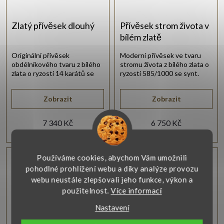
Zlatý přívěsek dlouhý
Přívěsek strom života v
bílém zlatě
Originální přívěsek
Moderní přívěsek ve tvaru
obdélníkového tvaru z bílého
stromu života z bílého zlata o
zlata o ryzosti 14 karátů se
ryzosti 585/1000 se synt.
synt. zirkony fialové barvy.
bílými zirkony.
Zobrazit
Zobrazit
7 340 Kč
6 750 Kč
Používáme cookies, abychom Vám umožnili
pohodlné prohlížení webu a díky analýze provozu
webu neustále zlepšovali jeho funkce, výkon a
použitelnost.
Více informací
Nastavení