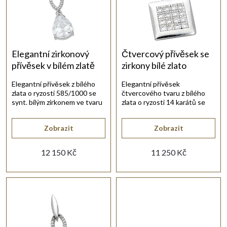
e
s
Abecedně
n
p
í
r
Elegantní zirkonový
Čtvercový přívěsek se
přívěsek v bílém zlatě
zirkony bílé zlato
p
o
Elegantní přívěsek z bílého
Elegantní přívěsek
zlata o ryzosti 585/1000 se
čtvercového tvaru z bílého
r
d
synt. bílým zirkonem ve tvaru
zlata o ryzosti 14 karátů se
kapky.
šestnácti synt. zirkony.
o
u
Zobrazit
Zobrazit
d
12 150 Kč
11 250 Kč
k
u
t
k
ů