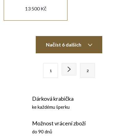
13 500 Kč
O
Načíst 6 dalších
v
l
S
1
2
t
á
r
d
á
Dárková krabička
n
a
ke každému šperku
k
c
o
Možnost vrácení zboží
í
v
do 90 dnů
á