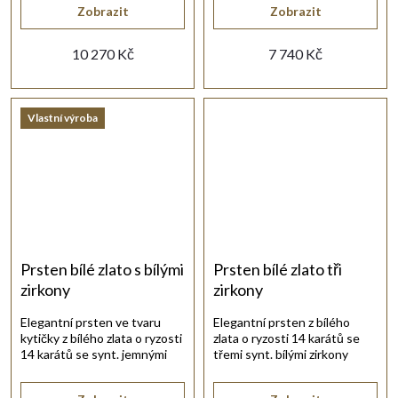
Zobrazit
Zobrazit
10 270 Kč
7 740 Kč
Vlastní výroba
Prsten bílé zlato s bílými
Prsten bílé zlato tři
zirkony
zirkony
Elegantní prsten ve tvaru
Elegantní prsten z bílého
kytičky z bílého zlata o ryzosti
zlata o ryzosti 14 karátů se
14 karátů se synt. jemnými
třemi synt. bílými zirkony
zirkony bílé barvy.
briliantového brusu.