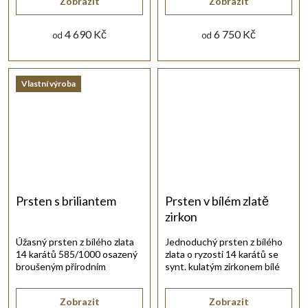
Zobrazit
Zobrazit
4 690 Kč
6 750 Kč
od
od
Vlastní výroba
Prsten s briliantem
Prsten v bílém zlatě
zirkon
Úžasný prsten z bílého zlata
Jednoduchý prsten z bílého
14 karátů 585/1000 osazený
zlata o ryzosti 14 karátů se
broušeným přírodním
synt. kulatým zirkonem bílé
diamantem.
barvy.
Zobrazit
Zobrazit