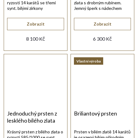
ryzosti 14 karátů se třemi
zlata s drobným rubínem.
synt. bílými zirkony
Jemný šperk s nádechem
briliantového brusu.
luxusu a nadčasové elegance.
Zobrazit
Zobrazit
8 100 Kč
6 300 Kč
Vlastní výroba
Jednoduchý prsten z
Briliantový prsten
lesklého bílého zlata
Krásný prsten z bílého zlata o
Prsten v bílém zlatě 14 karátů
ryzosti 585/1000 se synt.
je osazený bílým přírodním