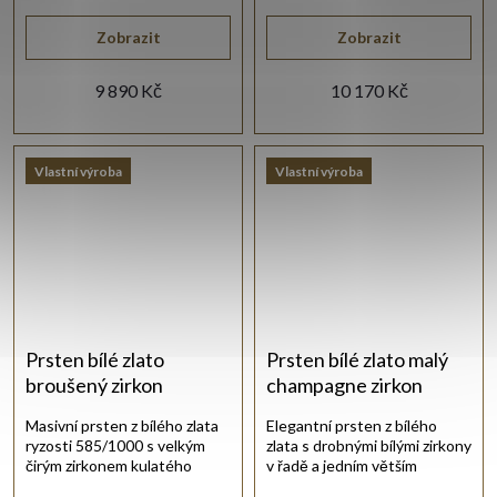
oblého čtverce.
výbrusem.
Zobrazit
Zobrazit
9 890 Kč
10 170 Kč
Vlastní výroba
Vlastní výroba
Prsten bílé zlato
Prsten bílé zlato malý
broušený zirkon
champagne zirkon
Masivní prsten z bílého zlata
Elegantní prsten z bílého
ryzosti 585/1000 s velkým
zlata s drobnými bílými zirkony
čirým zirkonem kulatého
v řadě a jedním větším
tvaru.
zirkonem šampaňské barvy.