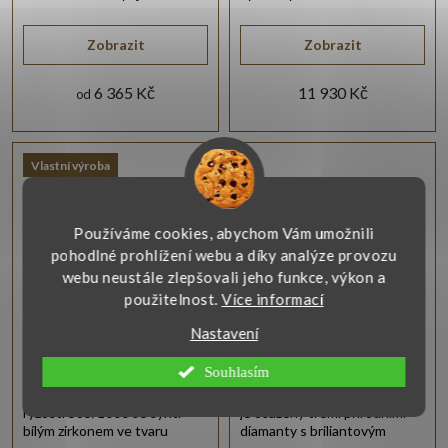
zásnubní prsten.
briliantového brusu.
Zobrazit
Zobrazit
6 365 Kč
11 930 Kč
od
Vlastní výroba
Používáme cookies, abychom Vám umožnili
pohodlné prohlížení webu a díky analýze provozu
webu neustále zlepšovali jeho funkce, výkon a
použitelnost.
Více informací
Nastavení
Klasický zásnubní
Prsten bílé zlato
prsten z bílého zlata
brilianty
Souhlasím
Krásný prsten z bílého zlata o
Prsten v bílém zlatě 14 karátů
ryzosti 585/1000 se synt.
je osazený třemi přírodními
bílým zirkonem ve tvaru
diamanty s briliantovým