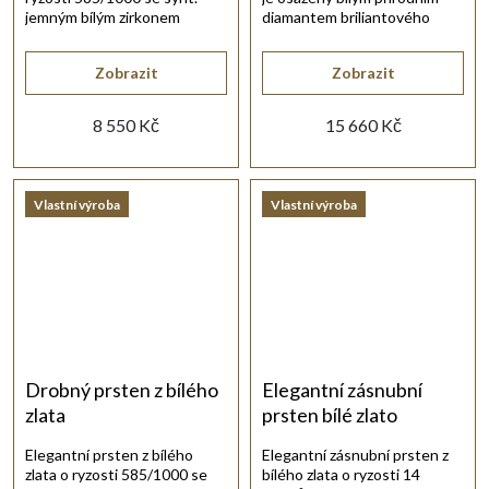
jemným bílým zirkonem
diamantem briliantového
briliantového brusu.
brusu.
Zobrazit
Zobrazit
8 550 Kč
15 660 Kč
Vlastní výroba
Vlastní výroba
Drobný prsten z bílého
Elegantní zásnubní
zlata
prsten bílé zlato
Elegantní prsten z bílého
Elegantní zásnubní prsten z
zlata o ryzosti 585/1000 se
bílého zlata o ryzosti 14