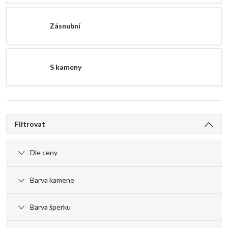
Zásnubní
S kameny
V
Filtrovat
ý
Dle ceny
p
Barva kamene
i
Barva šperku