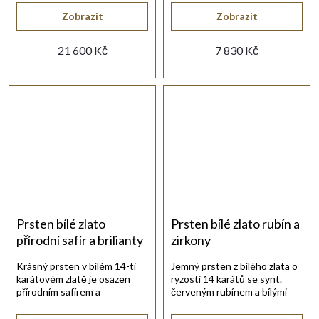
Zobrazit
Zobrazit
21 600 Kč
7 830 Kč
Prsten bílé zlato
Prsten bílé zlato rubín a
přírodní safír a brilianty
zirkony
Krásný prsten v bílém 14-ti
Jemný prsten z bílého zlata o
karátovém zlatě je osazen
ryzosti 14 karátů se synt.
přírodním safírem a
červeným rubínem a bílými
nádhernými brilianty.
zirkony.