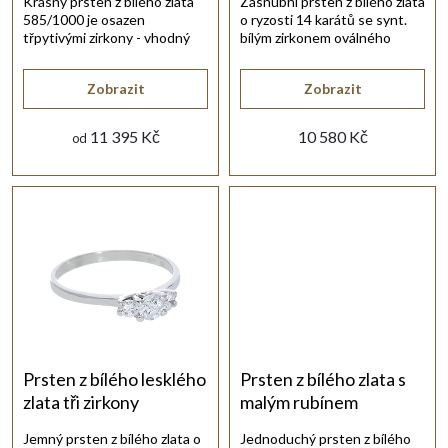
p
Krásný prsten z bílého zlata
Zásnubní prsten z bílého zlata
585/1000 je osazen
o ryzosti 14 karátů se synt.
r
třpytivými zirkony - vhodný
bílým zirkonem oválného
nejen k zásnubám.
brusu.
o
Zobrazit
Zobrazit
d
11 395 Kč
10 580 Kč
od
u
k
t
ů
Prsten z bílého lesklého
Prsten z bílého zlata s
zlata tři zirkony
malým rubínem
Jemný prsten z bílého zlata o
Jednoduchý prsten z bílého