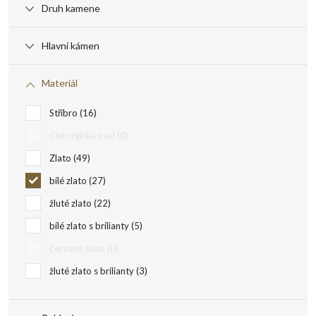
s
Druh kamene
p
Hlavní kámen
r
Materiál
o
Stříbro
16
d
Chirurgická ocel
0
Zlato
49
u
bílé zlato
27
k
žluté zlato
22
bílé zlato s brilianty
5
t
červené zlato
0
žluté zlato s brilianty
3
ů