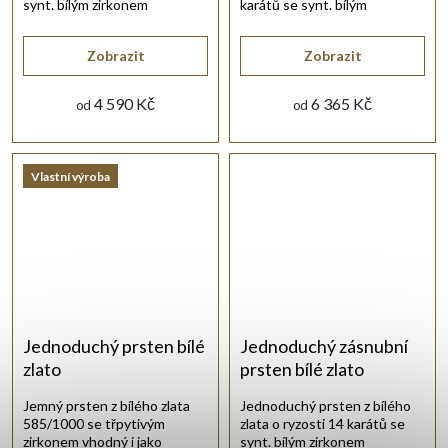
synt. bílým zirkonem
karátů se synt. bílým
briliantového brusu.
zirkonem briliantového brusu.
Zobrazit
Zobrazit
4 590 Kč
6 365 Kč
od
od
Vlastní výroba
Jednoduchý prsten bílé
Jednoduchý zásnubní
zlato
prsten bílé zlato
Jemný prsten z bílého zlata
Jednoduchý prsten z bílého
585/1000 se třpytivým
zlata o ryzosti 14 karátů se
zirkonem vhodný i jako
synt. bílým zirkonem