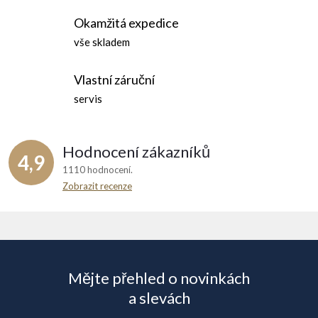
p
n
Okamžitá expedice
r
í
vše skladem
v
Vlastní záruční
k
servis
y
v
Hodnocení zákazníků
4,9
ý
1110 hodnocení
Zobrazit recenze
p
Z
i
á
s
Mějte přehled o novinkách
u
p
a slevách