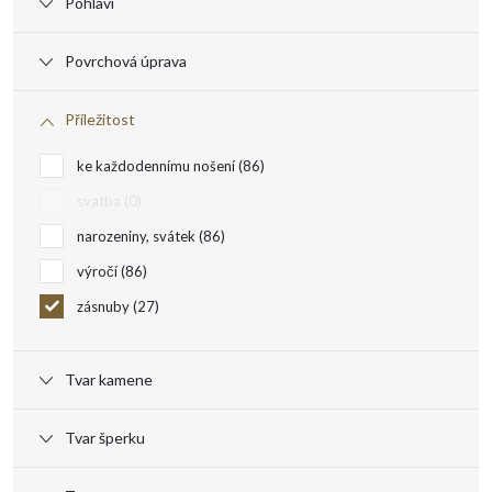
Pohlaví
Povrchová úprava
Příležitost
ke každodennímu nošení
86
svatba
0
narozeniny, svátek
86
výročí
86
zásnuby
27
Tvar kamene
Tvar šperku