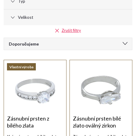
Typ
Velikost
Zrušit filtry
Ř
Doporučujeme
a
Nejlevnější
Vlastní výroba
Nejdražší
z
Nejprodávanější
e
Abecedně
n
í
Zásnubní prsten z
Zásnubní prsten bílé
bílého zlata
zlato oválný zirkon