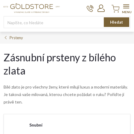
Přejít
na
obsah
Nákupní
Hledat
košík
Prsteny
Zásnubní prsteny z bílého
zlata
Bílé zlato je pro všechny ženy, které milují luxus a moderní materiály.
Je taková vaše milovaná, kterou chcete požádat o ruku? Pořiďte jí
právě ten.
Snubní