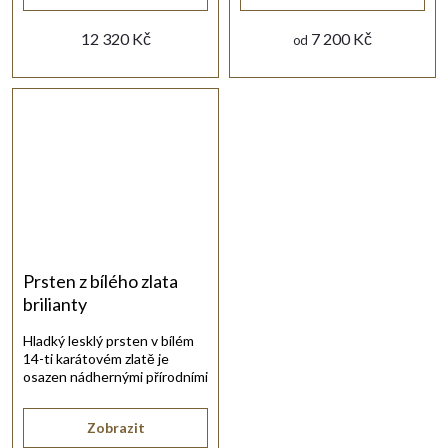
12 320 Kč
7 200 Kč
od
Prsten z bílého zlata
brilianty
Hladký lesklý prsten v bílém
14-ti karátovém zlatě je
osazen nádhernými přírodními
diamanty.
Zobrazit