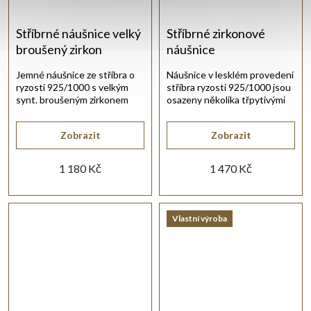
Stříbrné náušnice velký
Stříbrné zirkonové
broušený zirkon
náušnice
Jemné náušnice ze stříbra o
Náušnice v lesklém provedení
ryzosti 925/1000 s velkým
stříbra ryzosti 925/1000 jsou
synt. broušeným zirkonem
osazeny několika třpytivými
bílé barvy.
bílými zirkony.
Zobrazit
Zobrazit
1 180 Kč
1 470 Kč
Vlastní výroba