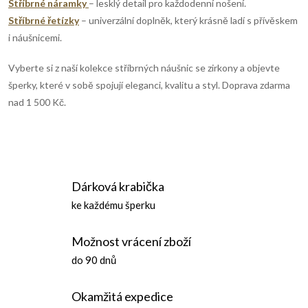
Stříbrné náramky
– lesklý detail pro každodenní nošení.
p
Stříbrné řetízky
– univerzální doplněk, který krásně ladí s přívěskem
i
i náušnicemi.
s
Vyberte si z naší kolekce stříbrných náušnic se zirkony a objevte
šperky, které v sobě spojují eleganci, kvalitu a styl. Doprava zdarma
u
nad 1 500 Kč.
Dárková krabička
ke každému šperku
Možnost vrácení zboží
do 90 dnů
Okamžitá expedice