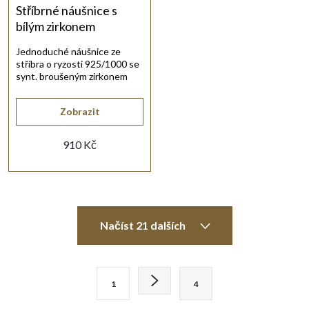
Stříbrné náušnice s
bílým zirkonem
Jednoduché náušnice ze
stříbra o ryzosti 925/1000 se
synt. broušeným zirkonem
bílé barvy.
Zobrazit
910 Kč
O
Načíst 21 dalších
v
l
S
1
4
t
á