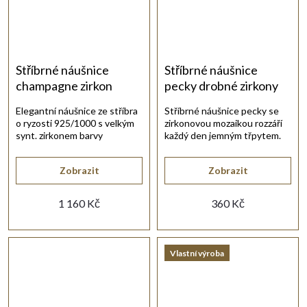
Stříbrné náušnice
Stříbrné náušnice
champagne zirkon
pecky drobné zirkony
Elegantní náušnice ze stříbra
Stříbrné náušnice pecky se
o ryzosti 925/1000 s velkým
zirkonovou mozaikou rozzáří
synt. zirkonem barvy
každý den jemným třpytem.
champagne.
Zobrazit
Zobrazit
1 160 Kč
360 Kč
Vlastní výroba