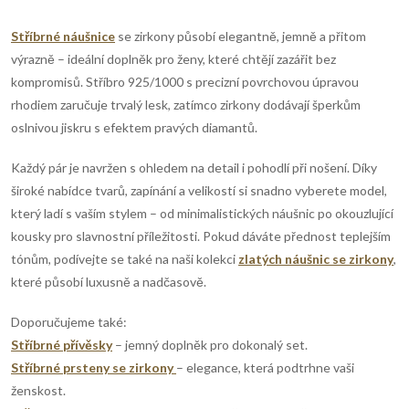
r
d
á
Stříbrné náušnice
se zirkony působí elegantně, jemně a přitom
n
a
výrazně – ideální doplněk pro ženy, které chtějí zazářit bez
k
kompromisů. Stříbro 925/1000 s precizní povrchovou úpravou
c
o
rhodiem zaručuje trvalý lesk, zatímco zirkony dodávají šperkům
í
oslnivou jiskru s efektem pravých diamantů.
v
á
p
Každý pár je navržen s ohledem na detail i pohodlí při nošení. Díky
n
široké nabídce tvarů, zapínání a velikostí si snadno vyberete model,
r
í
který ladí s vaším stylem – od minimalistických náušnic po okouzlující
kousky pro slavnostní příležitosti. Pokud dáváte přednost teplejším
v
tónům, podívejte se také na naši kolekci
zlatých náušnic se zirkony
,
k
které působí luxusně a nadčasově.
y
Doporučujeme také:
Stříbrné přívěsky
– jemný doplněk pro dokonalý set.
v
Stříbrné prsteny se zirkony
– elegance, která podtrhne vaši
ý
ženskost.