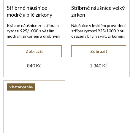
Stříbrné náušnice
Stříbrné náušnice velký
modré a bílé zirkony
zirkon
Krásné náušnice ze stříbra o
Náušnice v lesklém provedení
ryzosti 925/1000 s větším
stříbra ryzosti 925/1000 jsou
modrým zirkonem a drobnými
osazeny bílým synt. zirkonem.
bílými zirkony.
Zobrazit
Zobrazit
840 Kč
1 340 Kč
Vlastní výroba