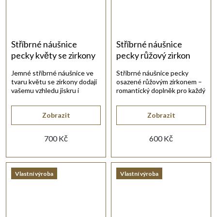
Stříbrné náušnice
Stříbrné náušnice
pecky květy se zirkony
pecky růžový zirkon
Jemné stříbrné náušnice ve
Stříbrné náušnice pecky
tvaru květu se zirkony dodají
osazené růžovým zirkonem –
vašemu vzhledu jiskru i
romantický doplněk pro každý
něžnost.
den.
Zobrazit
Zobrazit
700 Kč
600 Kč
Vlastní výroba
Vlastní výroba