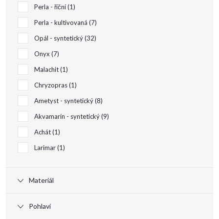
Perla - říční
1
k
Perla - kultivovaná
7
t
Opál - syntetický
32
Onyx
7
ů
Malachit
1
Chryzopras
1
Ametyst - syntetický
8
Akvamarín - syntetický
9
Achát
1
Larimar
1
Materiál
Pohlaví