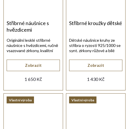
Stříbrné náušnice s
Stříbrné kroužky dětské
hvězdicemi
Originální lesklé stříbrné
Dětské náušnice kruhy ze
náušnice s hvězdicemi, ručně
stříbra o ryzosti 925/1000 se
vsazované zirkony, kvalitní
synt. zirkony růžové a bílé
uzávěr, vlastní výroba.
barvy.
Zobrazit
Zobrazit
1 650 Kč
1 430 Kč
Vlastní výroba
Vlastní výroba