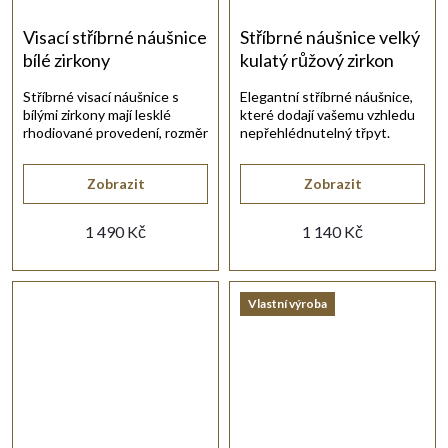
Visací stříbrné náušnice
Stříbrné náušnice velký
bílé zirkony
kulatý růžový zirkon
Stříbrné visací náušnice s
Elegantní stříbrné náušnice,
bílými zirkony mají lesklé
které dodají vašemu vzhledu
rhodiované provedení, rozměr
nepřehlédnutelný třpyt.
43 × 15 mm a dámský uzávěr.
Zobrazit
Zobrazit
1 490 Kč
1 140 Kč
Vlastní výroba