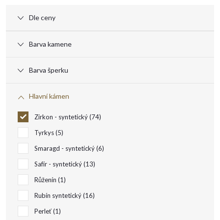
ý
Dle ceny
p
Barva kamene
i
Barva šperku
s
Hlavní kámen
p
Zirkon - syntetický
74
r
Tyrkys
5
Smaragd - syntetický
6
o
Safír - syntetický
13
Růženín
1
d
Rubín syntetický
16
u
Perleť
1