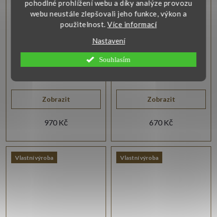
pohodlné prohlížení webu a díky analýze provozu
webu neustále zlepšovali jeho funkce, výkon a
použitelnost.
Více informací
Stříbrné lesklé náušnice
Stříbrné náušnice
tři zirkony
pecky čtyřlístek a
Nastavení
zirkony
Moderní náušnice zhotovené
Stříbrné náušnice ve tvaru
Souhlasím
ve stříbře s ryzostí 925/1000
čtyřlístku se zirkony přinášejí
jsou osazeny broušenými
eleganci, jemný třpyt a
bílými zirkony.
symbol štěstí.
Zobrazit
Zobrazit
970 Kč
670 Kč
Vlastní výroba
Vlastní výroba