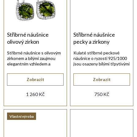
t
ů
Stříbrné náušnice
Stříbrné náušnice
olivový zirkon
pecky a zirkony
Stříbrné náušnice s olivovým
Kulaté stříbrné peckové
zirkonem a bílými zaujmou
náušnice o ryzosti 925/1000
elegantním vzhledem a
jsou osazeny bílými třpytivými
barvou.
zirkony ve stříbrné obrubě.
Zobrazit
Zobrazit
1 260 Kč
750 Kč
Vlastní výroba