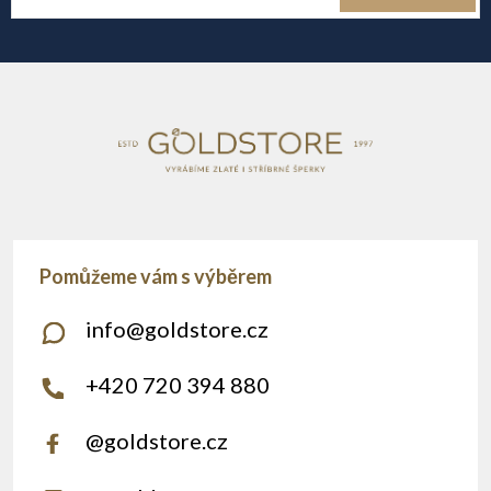
t
í
info
@
goldstore.cz
+420 720 394 880
@goldstore.cz