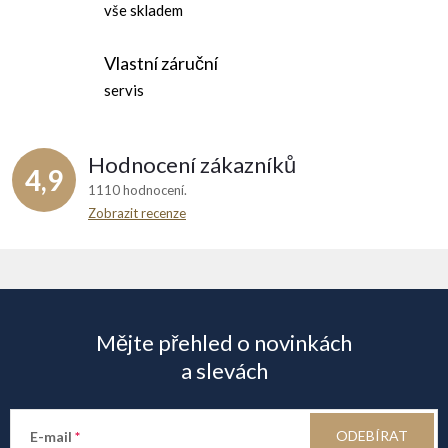
vše skladem
Vlastní záruční
servis
Hodnocení zákazníků
4,9
1110 hodnocení
Zobrazit recenze
Z
á
Mějte přehled o novinkách
p
a slevách
a
ODEBÍRAT
E-mail