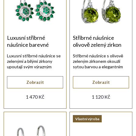
e
Abecedně
n
í
Luxusní stříbrné
Stříbrné náušnice
náušnice barevné
olivově zelený zirkon
p
zirkony
Luxusní stříbrné náušnice se
Stříbrné náušnice s olivově
zelenými a bílými zirkony
zeleným zirkonem okouzlí
r
upoutají svým výrazným
sytou barvou a elegantním
třpytem.
vzhledem.
o
Zobrazit
Zobrazit
d
1 470 Kč
1 120 Kč
u
Vlastní výroba
k