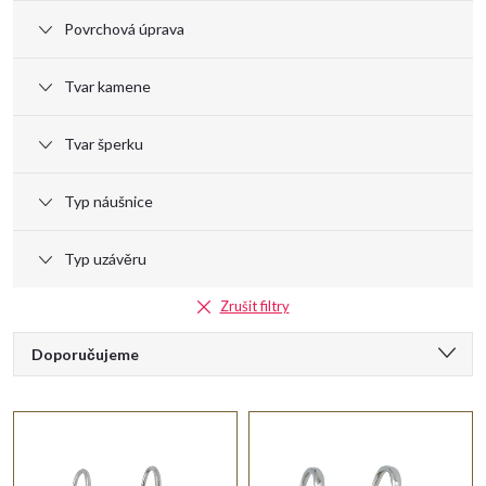
Povrchová úprava
Tvar kamene
Tvar šperku
Typ náušnice
Typ uzávěru
Zrušit filtry
Ř
Doporučujeme
a
Nejlevnější
Nejdražší
z
Nejprodávanější