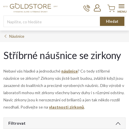
Přejít
na
obsah
Nákupní
Hledat
košík
Náušnice
Stříbrné náušnice se zirkony
Nebaví vás hladké a jednoduché
náušnice
? Co tedy stříbrné
náušnice se zirkony? Zirkony vás jistě bavit budou, zvláště když jsou
zasazené do kvalitních a precizně vyrobených náušnic. Díky výrobě v
laboratoři mohou mít zirkony všechny barvy duhy i s různými odstíny.
Navíc zirkony jsou k nerozeznání od briliantů a jen tak někdo rozdíl
neodhalí. Podívejte se na
vlastnosti zirkonů
.
V
Filtrovat