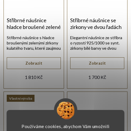
Stříbrné náušnice
Stříbrné náušnice se
hladce broušené zelené
zirkony ve dvou řadách
zirkony
Stříbrné náušnice s hladce
Elegantní náušnice ze stříbra
broušenými zelenými zirkony
o ryzosti 925/1000 se synt.
kulatého tvaru, které zaujmou
zirkony bílé barvy ve dvou
výraznou barvou a čistým
řadách.
designem.
Zobrazit
Zobrazit
1 810 Kč
1 700 Kč
Vlastní výroba
Používáme cookies, abychom Vám umožnili